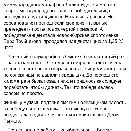
международного марафона Лилия Яджак и мастер
спорта международного класса, победительница
последних двух гандикапов Наталья Тарасова. Но
соревнования преподнесли сюрприз – главные
претендентки остались за чертой призеров. А
победительницей стала новосибирская спортсменка
Вера Трубникова, преодолевшая дистанцию за 1,35,23
часа.
– Весенний полумарафон в Омске я бежала третий раз,
– рассказала она. – Сегодня по ветру бежалось очень
хорошо, а вот против ветра я по-настоящему замерзала,
но соперницы не давали передышки. До последнего
километра я была позади них, и пришлось как следует
поработать, чтобы догнать. Так что победа далась
совсем не просто.
Финиш у мужчин подарил омским болельщикам радость
за победу своего земляка – на высшую ступень
пьедестала поднялся известный полиатлонист Денис
Рычков.
– Боялся, что не добегу, – улыбнулся он. – Все же