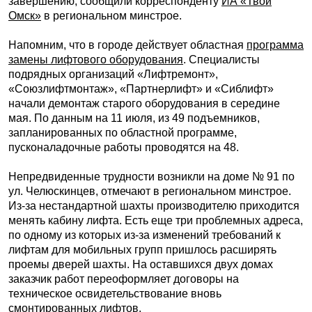
завершению, сообщили корреспонденту
ИА «Твой
Омск»
в региональном минстрое.
Напомним, что в городе действует областная
программа
замены лифтового оборудования
. Специалисты
подрядных организаций «Лифтремонт»,
«Союзлифтмонтаж», «Партнерлифт» и «Сиблифт»
начали демонтаж старого оборудования в середине
мая. По данным на 11 июля, из 49 подъемников,
запланированных по областной программе,
пусконаладочные работы проводятся на 48.
Непредвиденные трудности возникли на доме № 91 по
ул. Челюскинцев, отмечают в региональном минстрое.
Из-за нестандартной шахты производителю приходится
менять кабину лифта. Есть еще три проблемных адреса,
по одному из которых из-за изменений требований к
лифтам для мобильных групп пришлось расширять
проемы дверей шахты. На оставшихся двух домах
заказчик работ переоформляет договоры на
техническое освидетельствование вновь
смонтированных лифтов.