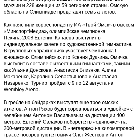
мужчин и 228 женщин из 59 регионов страны. Омскую
область на Олимпиаде представят семь атлетов.
Как пояснили корреспонденту
ИА «Твой Омск»
в омском
«МинспортМедиа», олимпийская чемпионка
Пекина-2008 Евгения Канаева выступит в
индивидуальном зачете по художественной гимнастике.
В групповых упражнениях участвует чемпионка I
юношеских Олимпийских игр Ксения Дудкина. Омичка
выступит в составе с известными гимнастками, такими
как Ульяна Донскова, Анастасия Близнюк, Алина
Макаренко, Каролина Севастьянова и Анастасия
Назаренко. Турнир пройдет с 9 по 12 августа на
Wembley Arena.
В гребле на байдарках выступят еще трое омских
атлетов. Антон Ряхов будет соревноваться в «двойке» с
челябинцем Антоном Васильевым на дистанции 400
метров, Евгений Салахов поборется в «одиночке» на
200-метровой дистанции. В «четверке» на километровой
трассе посоревнуются омичи Олег Жестков и Антон