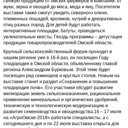
свежую продукцию от омских фермеров и компаний: от
муки, зерна и овощей до мяса, меда и яиц. Посетители
выставки также смогут увидеть северного оленя,
племенных лошадей, кроликов, нутрий и декоративных
птиц разных пород. Для детей будут работать
интерактивные площадки, батуты, проводиться
увлекательные квесты. Гвоздь программы – дегустация
продукции товаропроизводителей Омской области.
Крупный сельскохозяйственный форум проходит в
нашем регионе уже в 16-й раз, он посвящен Году
плодородия в Омской области, объявленному главой
региона Александром Бурковым. Этой теме будет
посвящен ряд семинаров и круглых столов. Новым на
выставке станет и раздел «Сохранение и повышение
плодородия почв». Его участники обсудят развитие
мелиорации земель сельхозназначения, рациональное
применение минеральных и органических удобрений,
техническую и технологическую модернизацию и
развитие семеноводства и овощеводства.16 – 17 июля
на «АгроОмске-2018» работали специалисты, а с
сегодняшнего дня и по 22 июля выставка открыта для