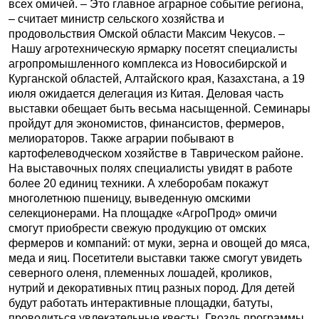
всех омичей. – Это главное аграрное событие региона,
– считает министр сельского хозяйства и
продовольствия Омской области Максим Чекусов. –
Нашу агротехническую ярмарку посетят специалисты
агропромышленного комплекса из Новосибирской и
Курганской областей, Алтайского края, Казахстана, а 19
июля ожидается делегация из Китая. Деловая часть
выставки обещает быть весьма насыщенной. Семинары
пройдут для экономистов, финансистов, фермеров,
мелиораторов. Также аграрии побывают в
картофелеводческом хозяйстве в Таврическом районе.
На выставочных полях специалисты увидят в работе
более 20 единиц техники. А хлеборобам покажут
многолетнюю пшеницу, выведенную омскими
селекционерами. На площадке «АгроПрод» омичи
смогут приобрести свежую продукцию от омских
фермеров и компаний: от муки, зерна и овощей до мяса,
меда и яиц. Посетители выставки также смогут увидеть
северного оленя, племенных лошадей, кроликов,
нутрий и декоративных птиц разных пород. Для детей
будут работать интерактивные площадки, батуты,
проводиться увлекательные квесты. Гвоздь программы