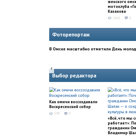
женского омс
мотоклуба «Г
Казакова
2615
0
Фоторепортаж
В Омске масштабно отметили День моло
Выбор редактора
Как омичи воссоздавали
Воскресенский собор
590
0
«Всё, что мы с
работает»: П
гражданин Ом
Владимир Шал