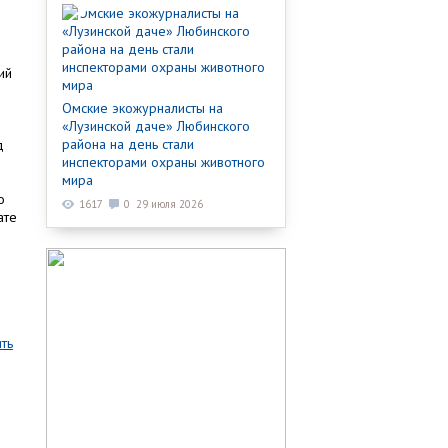
ий
Омские экожурналисты на
«Лузинской даче» Любинского
района на день стали
д
инспекторами охраны животного
мира
о
1617
0
29 июля 2026
ате
ть