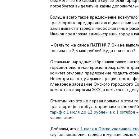
бюджета. По ее словам, в случае если тариф 
потребуется выделить из казны дополнительн
Больше всего такое предложение возмутило 
транспортные предприятия «социальными ижд
закладывают в тарифы необоснованные расхо
Иванов предложил администрации города ка
– Взять то же самое ПАТП № 7. Они не выпол
топлива на 2,5 млн рублей. Куда они ездят? 
Остальные народные избранники также настор
горсовет еще в мае просил департамент тран
комитет отклонил предложение поднять стоим
Несмотря на это, у администрации города фо
пленарное заседание Омского городского Сов
комитет по вопросам ЖКХ, а весь состав депу
Отметим, что это не первая попытка в этом 
транспорте (в автобусах, трамваях и троллейб
тариф с 1 июля до 12 рублей, а с 1 октября 
чиновникам.
Добавим, что
с 1 июля в Омске увеличили ст
случае повышения тарифа в муниципальном о