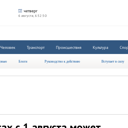
четверг
6 августа,
6:52:51
Человек
Транспорт
Происшествия
Культура
Спор
рвью
Блоги
Руководство к действию
Вступает в силу
ах с 1 августа может