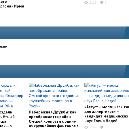
кого
2119
0
оргона» Ирма
дежи
«Август — месяц испыта
для аллергиков» —
оздали,
Набережная Дружбы: как
кандидат медицинских
очётный
преображается район
наук Елена Надей
ска
Омской крепости с одним
ак — о
из крупнейших фонтанов в
1172
0