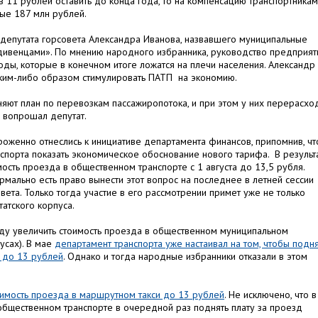
в 11 рублей оставить до конца года, то на компенсацию транспортникам
ые 187 млн рублей.
депутата горсовета Александра Иванова, назвавшего муниципальные
ивенцами». По мнению народного избранника, руководство предприят
ды, которые в конечном итоге ложатся на плечи населения. Александр
ким-либо образом стимулировать ПАТП на экономию.
няют план по перевозкам пассажиропотока, и при этом у них перерасхо
– вопрошал депутат.
оженно отнеслись к инициативе департамента финансов, припомнив, чт
спорта показать экономическое обоснование нового тарифа. В результ
ость проезда в общественном транспорте с 1 августа до 13,5 рубля.
рмально есть право вынести этот вопрос на последнее в летней сессии
ета. Только тогда участие в его рассмотрении примет уже не только
татского корпуса.
году увеличить стоимость проезда в общественном муниципальном
усах). В мае
департамент транспорта уже настаивал на том, чтобы подня
– до 13 рублей
. Однако и тогда народные избранники отказали в этом
оимость проезда в маршрутном такси до 13 рублей
. Не исключено, что в
бщественном транспорте в очередной раз поднять плату за проезд