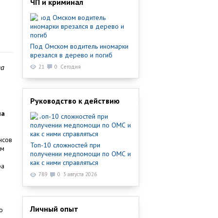
ЧП и криминал
Под Омском водитель иномарки
врезался в дерево и погиб
та
21
0
Сегодня
Руководство к действию
на
нсов
Топ-10 сложностей при
ом
получении медпомощи по ОМС и
как с ними справляться
ра
789
0
3 августа 2026
Личный опыт
о