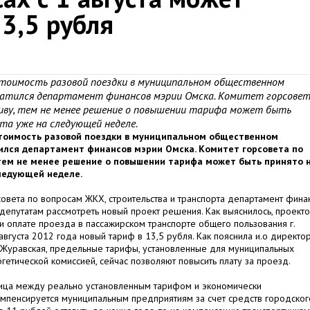
3,5 рубля
 стоимость разовой поездки в муниципальном общественном
атился департамент финансов мэрии Омска. Комитет горсове
иву, тем не менее решение о повышении тарифа может быть
та уже на следующей неделе.
стоимость разовой поездки в муниципальном общественном
ился департамент финансов мэрии Омска. Комитет горсовета по
тем не менее решение о повышении тарифа может быть принято 
ледующей неделе.
рсовета по вопросам ЖКХ, строительства и транспорта департамент фина
депутатам рассмотреть новый проект решения. Как выяснилось, проект
 оплате проезда в пассажирском транспорте общего пользования г.
августа 2012 года новый тариф в 13,5 рубля. Как пояснила и.о директо
 Журавская, предельные тарифы, установленные для муниципальных
гетической комиссией, сейчас позволяют повысить плату за проезд.
зница между реально установленным тарифом и экономически
омпенсируется муниципальным предприятиям за счет средств городског