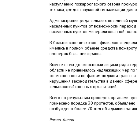
наступлению пожароопасного сезона прокур
техники, средств звуковой сигнализации для
Администрации ряда сельских поселений мун
населенных пунктов от возможности перехода
населенных пунктов минерализованной полос
В большинстве лесхозов - филиалов специал
имелись в полном объеме средства пожарот
проверок была неисправна.
Вместе с тем должностными лицами ряда тер
области не принималось надлежащих мер по 
ответственности по фактам поджога травы на 
нарушения законодательства в данной сфере
сельскохозяйственных организаций.
Всего по результатам проверок органами про
принесено порядка 30 протестов, объявлено
возбуждено более 70 дел об административ
Роман Зотин