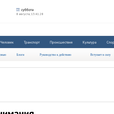
суббота
8 августа,
13:41:29
Человек
Транспорт
Происшествия
Культура
Спор
рвью
Блоги
Руководство к действию
Вступает в силу
внимания