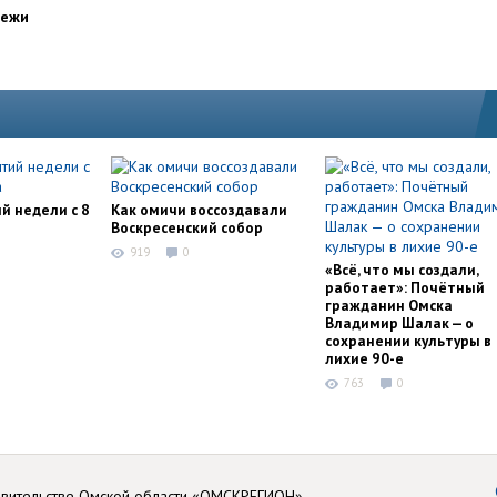
дежи
й недели с 8
Как омичи воссоздавали
Воскресенский собор
919
0
«Всё, что мы создали,
работает»: Почётный
гражданин Омска
Владимир Шалак — о
сохранении культуры в
лихие 90-е
763
0
авительстве Омской области «ОМСКРЕГИОН»