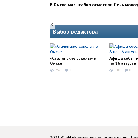
В Омске масштабно отметили День моло
Выбор редактора
«Сталинские соколы» в
Афиша событи
Омске
по 16 августа
252
0
510
0
2026 © «Информационное агентство при Пр