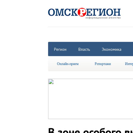
Регион
Власть
Экономика
Онлайн-прием
Репортажи
Инте
В зоне особого 