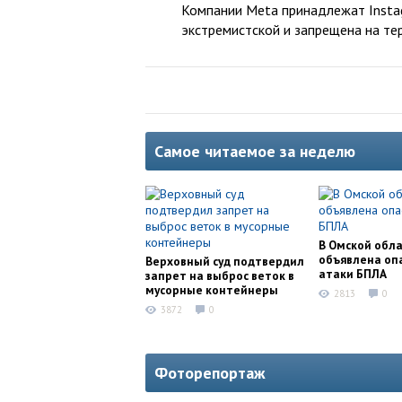
Компании Meta принадлежат Instag
экстремистской и запрещена на те
Самое читаемое за неделю
В Омской обл
объявлена оп
Верховный суд подтвердил
атаки БПЛА
запрет на выброс веток в
мусорные контейнеры
2813
0
3872
0
Фоторепортаж