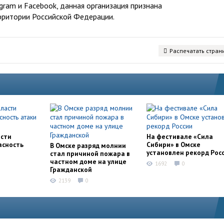
ram и Facebook, данная организация признана
рритории Российской Федерации.
Распечатать стран
асти
На фестивале «Сила
асность
Сибири» в Омске
В Омске разряд молнии
установлен рекорд Рос
стал причиной пожара в
частном доме на улице
1692
0
Гражданской
2139
0