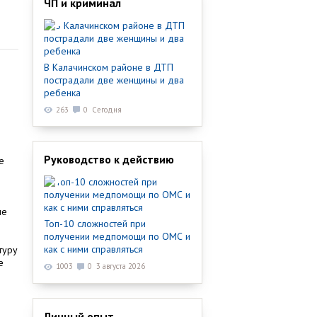
ЧП и криминал
В Калачинском районе в ДТП
пострадали две женщины и два
ребенка
263
0
Сегодня
Руководство к действию
е
ые
Топ-10 сложностей при
получении медпомощи по ОМС и
как с ними справляться
туру
е
1003
0
3 августа 2026
Личный опыт