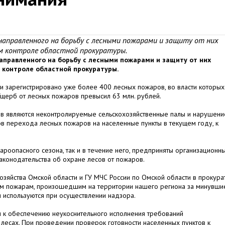
направленного на борьбу с лесными пожарами и защиту от них
ом контроле областной прокуратуры.
аправленного на борьбу с лесными пожарами и защиту от них
м контроле областной прокуратуры.
и зарегистрировано уже более 400 лесных пожаров, во власти которых
 Ущерб от лесных пожаров превысил 63 млн. рублей.
в являются неконтролируемые сельскохозяйственные палы и нарушени
ов перехода лесных пожаров на населенные пункты в текущем году, к
ароопасного сезона, так и в течение него, предприняты организационн
аконодательства об охране лесов от пожаров.
озяйства Омской области и ГУ МЧС России по Омской области в прокура
ым пожарам, произошедшим на территории нашего региона за минувши
и используются при осуществлении надзора.
 к обеспечению неукоснительного исполнения требований
 лесах. При проведении проверок готовности населенных пунктов к