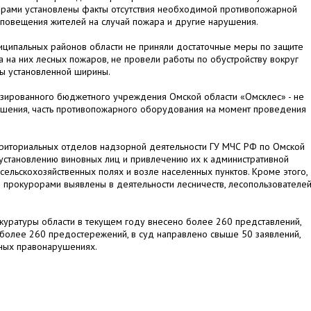
орами установлены факты отсутствия необходимой противопожарной
 оповещения жителей на случай пожара и другие нарушения.
иципальных районов области не приняли достаточные меры по защите
 на них лесных пожаров, не провели работы по обустройству вокруг
ы установленной ширины.
изированного бюджетного учреждения Омской области «Омсклес» - не
ушения, часть противопожарного оборудования на момент проведения
риториальных отделов надзорной деятельности ГУ МЧС РФ по Омской
установлению виновных лиц и привлечению их к административной
сельскохозяйственных полях и возле населенных пунктов. Кроме этого,
 прокурорами выявлены в деятельности лесничеств, лесопользователей
куратуры области в текущем году внесено более 260 представлений,
 более 260 предостережений, в суд направлено свыше 50 заявлений,
ных правонарушениях.