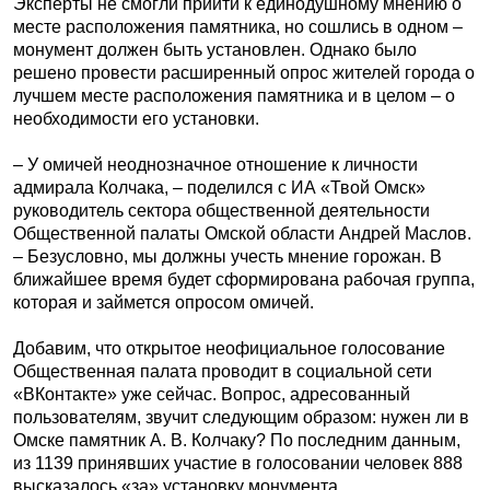
Эксперты не смогли прийти к единодушному мнению о
месте расположения памятника, но сошлись в одном –
монумент должен быть установлен. Однако было
решено провести расширенный опрос жителей города о
лучшем месте расположения памятника и в целом – о
необходимости его установки.
– У омичей неоднозначное отношение к личности
адмирала Колчака, – поделился с ИА «Твой Омск»
руководитель сектора общественной деятельности
Общественной палаты Омской области Андрей Маслов.
– Безусловно, мы должны учесть мнение горожан. В
ближайшее время будет сформирована рабочая группа,
которая и займется опросом омичей.
Добавим, что открытое неофициальное голосование
Общественная палата проводит в социальной сети
«ВКонтакте» уже сейчас. Вопрос, адресованный
пользователям, звучит следующим образом: нужен ли в
Омске памятник А. В. Колчаку? По последним данным,
из 1139 принявших участие в голосовании человек 888
высказалось «за» установку монумента.