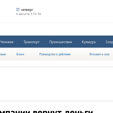
четверг
6 августа,
5:55:36
Человек
Транспорт
Происшествия
Культура
Спор
рвью
Блоги
Руководство к действию
Вступает в силу
мпании вернут деньги