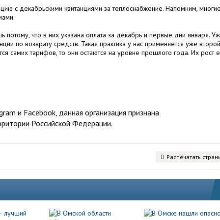
ацию с декабрьскими квитанциями за теплоснабжение. Напомним, многи
мами.
ь потому, что в них указана оплата за декабрь и первые дни января. Уж
ии по возврату средств. Такая практика у нас применяется уже второ
ется самих тарифов, то они остаются на уровне прошлого года. Их рост 
ram и Facebook, данная организация признана
рритории Российской Федерации.
Распечатать стран