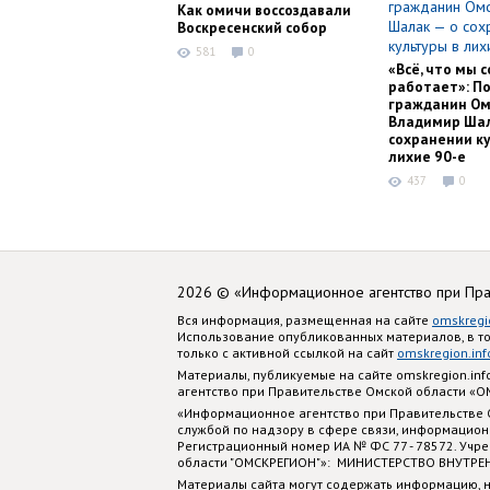
Как омичи воссоздавали
Воскресенский собор
581
0
«Всё, что мы с
работает»: П
гражданин Ом
Владимир Шал
сохранении ку
лихие 90-е
437
0
2026 © «Информационное агентство при Пр
Вся информация, размещенная на сайте
omskregi
Использование опубликованных материалов, в т
только с активной ссылкой на сайт
omskregion.inf
Материалы, публикуемые на сайте omskregion.i
агентство при Правительстве Омской области «
«Информационное агентство при Правительстве
службой по надзору в сфере связи, информацион
Регистрационный номер ИА № ФС 77 - 78572. Учр
области "ОМСКРЕГИОН"»: МИНИСТЕРСТВО ВНУТРЕ
Материалы сайта могут содержать информацию, н