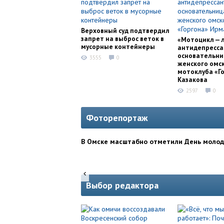
Верховный суд подтвердил
запрет на выброс веток в
«Мотоцикл — 
мусорные контейнеры
антидепресса
основательни
3555
0
женского омс
мотоклуба «Г
Казакова
2597
0
Фоторепортаж
В Омске масштабно отметили День моло
Выбор редактора