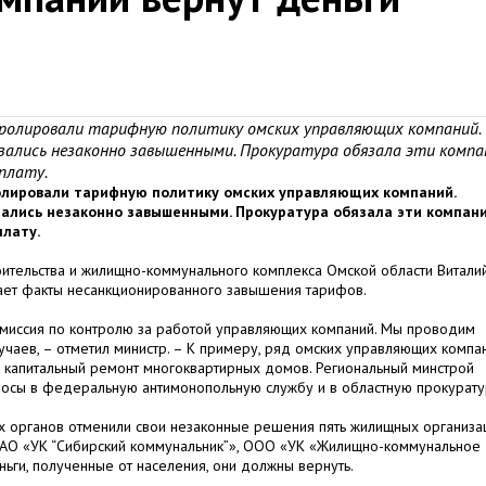
ролировали тарифную политику омских управляющих компаний.
ались незаконно завышенными. Прокуратура обязала эти компа
плату.
олировали тарифную политику омских управляющих компаний.
ались незаконно завышенными. Прокуратура обязала эти компан
плату.
роительства и жилищно-коммунального комплекса Омской области Витали
вает факты несанкционированного завышения тарифов.
миссия по контролю за работой управляющих компаний. Мы проводим
учаев, – отметил министр. – К примеру, ряд омских управляющих компа
 капитальный ремонт многоквартирных домов. Региональный минстрой
осы в федеральную антимонопольную службу и в областную прокурату
х органов отменили свои незаконные решения пять жилищных организа
, ЗАО «УК “Сибирский коммунальник”», ООО «УК «Жилищно-коммунальное
ньги, полученные от населения, они должны вернуть.