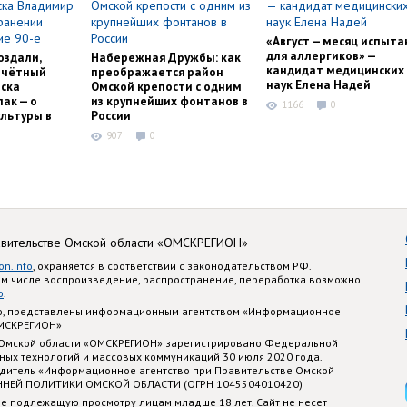
«Август — месяц испыта
для аллергиков» —
оздали,
Набережная Дружбы: как
кандидат медицинских
очётный
преображается район
наук Елена Надей
ска
Омской крепости с одним
ак — о
из крупнейших фонтанов в
1166
0
льтуры в
России
907
0
авительстве Омской области «ОМСКРЕГИОН»
on.info
, охраняется в соответствии с законодательством РФ.
ом числе воспроизведение, распространение, переработка возможно
o
.
nfo, представлены информационным агентством «Информационное
ОМСКРЕГИОН»
 Омской области «ОМСКРЕГИОН» зарегистрировано Федеральной
ных технологий и массовых коммуникаций 30 июля 2020 года.
едитель «Информационное агентство при Правительстве Омской
ННЕЙ ПОЛИТИКИ ОМСКОЙ ОБЛАСТИ (ОГРН 1045504010420)
е подлежащую просмотру лицам младше 18 лет. Сайт не несет