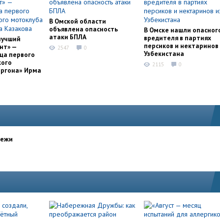
В Омской области
объявлена опасность
В Омске нашли опасног
атаки БПЛА
вредителя в партиях
лучший
персиков и нектаринов 
нт» —
2547
0
Узбекистана
ца первого
кого
2115
0
оргона» Ирма
дежи