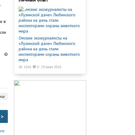
е
е в
й
если
Омские экожурналисты на
«Лузинской даче» Любинского
района на день стали
©
инспекторами охраны животного
мира
1616
0
29 июля 2026
ицу
>