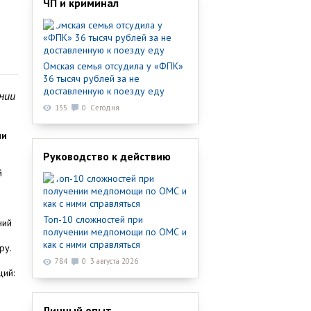
ЧП и криминал
Омская семья отсудила у «ФПК»
36 тысяч рублей за не
доставленную к поезду еду
нии
135
0
Сегодня
ии
Руководство к действию
й
Топ-10 сложностей при
ний
получении медпомощи по ОМС и
как с ними справляться
ру.
784
0
3 августа 2026
ций:
Личный опыт