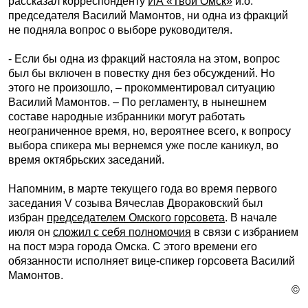
рассказал корреспонденту
ИА «Твой Омск»
и.о.
председателя Василий Мамонтов, ни одна из фракций
не подняла вопрос о выборе руководителя.
- Если бы одна из фракций настояла на этом, вопрос
был бы включен в повестку дня без обсуждений. Но
этого не произошло, – прокомментировал ситуацию
Василий Мамонтов. – По регламенту, в нынешнем
составе народные избранники могут работать
неограниченное время, но, вероятнее всего, к вопросу
выбора спикера мы вернемся уже после каникул, во
время октябрьских заседаний.
Напомним, в марте текущего года во время первого
заседания V созыва Вячеслав Двораковский был
избран
председателем Омского горсовета
. В начале
июля он
сложил с себя полномочия
в связи с избранием
на пост мэра города Омска. С этого времени его
обязанности исполняет вице-спикер горсовета Василий
Мамонтов.
©