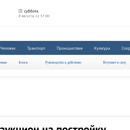
суббота
8 августа,
12:37:00
Человек
Транспорт
Происшествия
Культура
Спор
рвью
Блоги
Руководство к действию
Вступает в силу
аукцион на постройку