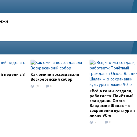
дежи
й недели с 8
Как омичи воссоздавали
Воскресенский собор
915
0
«Всё, что мы создали,
работает»: Почётный
гражданин Омска
Владимир Шалак — о
сохранении культуры в
лихие 90-е
758
0