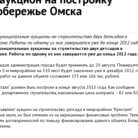
обережье Омска
униципальные аукционы на строительство двух детсадов в
оне. Работы по одному из них завершатся уже до конца 2012 год
ниципальные аукционы на строительство двух детсадов в
оне. Работы по одному из них завершатся уже до конца 2012 года.
садов администрация города будет принимать до 20 августа. Планируетс
в 5-м микрорайоне на 310 мест будет закончено уже в декабре 2012 г
работ на данном объекте составляет 135 млн 166 тыс. рублей.
талл" должен быть построен в конце августа 2013 года. Как сообщили
департаменте строительства, максимальная цена контракта – 82 млн 8
являет аукцион на строительство детсада в микрорайоне "Кристалл".
не июля, но был отменен из-за нерешенных финансовых проблем. Теп
гли договоренностей по поводу финансирования данного объекта. Бол
 казны.