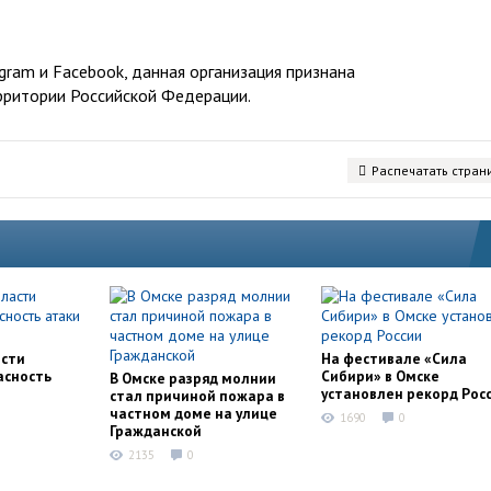
ram и Facebook, данная организация признана
рритории Российской Федерации.
Распечатать стран
асти
На фестивале «Сила
асность
Сибири» в Омске
В Омске разряд молнии
установлен рекорд Рос
стал причиной пожара в
частном доме на улице
1690
0
Гражданской
2135
0