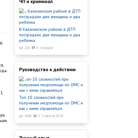
ЧП и криминал
В Калачинском районе в ДТП
пострадали две женщины и два
ребенка
а.
238
0
Сегодня
я,
Руководство к действию
ода.
11
Топ-10 сложностей при
получении медпомощи по ОМС и
как с ними справляться
ерь
1000
0
3 августа 2026
ьшая
Личный опыт