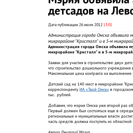
детсадов на Лев
Дата публикации 26 июля 2012
13:01
Администрация города Омска объявила м
микрорайоне "Кристалл" и в 5-м микрорай
Администрация города Омска объявила му
микрорайоне "Кристалл" и в 5-м микрорай
Заявки для участия в строительстве двух дет
что строительство дошкольного учреждения 
Максимальная цена контракта на выполнение 
Детский сад на 140 мест в микрорайоне "Крис
корреспонденту
ИА «Твой Омск»
в городском 
тыс. рублей.
Добавим, что мэрия Омска уже второй раз объ
Первый должен был состояться еще в середи
региональные и муниципальные власти дости
часть средств должна поступить из областной
Автор Дмитрий Мазур