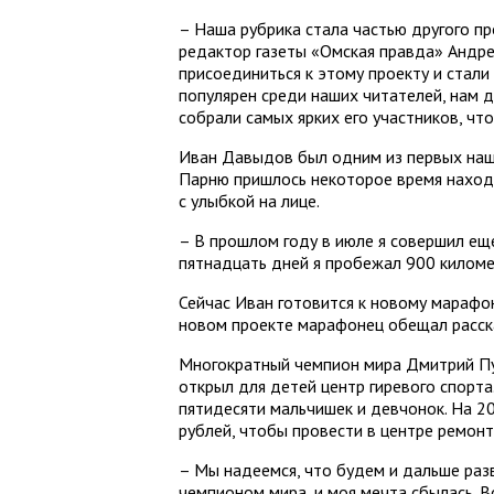
– Наша рубрика стала частью другого пр
редактор газеты «Омская правда» Андре
присоединиться к этому проекту и стали
популярен среди наших читателей, нам 
собрали самых ярких его участников, чт
Иван Давыдов был одним из первых наш
Парню пришлось некоторое время находи
с улыбкой на лице.
– В прошлом году в июле я совершил еще
пятнадцать дней я пробежал 900 киломе
Сейчас Иван готовится к новому марафон
новом проекте марафонец обещал расск
Многократный чемпион мира Дмитрий Пу
открыл для детей центр гиревого спорт
пятидесяти мальчишек и девчонок. На 2
рублей, чтобы провести в центре ремон
– Мы надеемся, что будем и дальше разв
чемпионом мира, и моя мечта сбылась. 