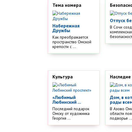
Тема номера
Безопасн
Отпуск бе
Набережная
В Сочи соз
Дружбы
комплексная
безопасности
Как преображается
пространство Омской
крепости с ...
Культура
Наследие
«Любимый
Дом, в ко
Любинский ...
рады все
Последний подарок
В Азово Ом
Омску от художника
области поя
Георгия ...
подворье ..