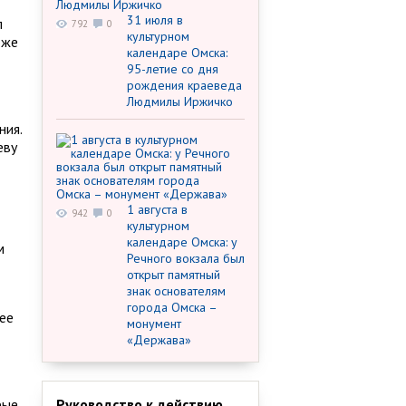
31 июля в
л
792
0
культурном
оже
календаре Омска:
95-летие со дня
рождения краеведа
Людмилы Иржичко
ния.
еву
1 августа в
942
0
культурном
календаре Омска: у
м
Речного вокзала был
открыт памятный
знак основателям
города Омска –
ее
монумент
«Держава»
рые
Руководство к действию