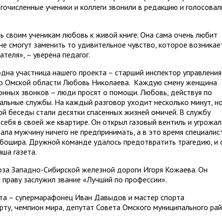
огочисленные ученики и коллеги звонили в редакцию и голосовал
ь своим ученикам любовь к живой книге. Она сама очень любит
не смогут заменить то удивительное чувство, которое возникае
теля», – уверена педагог.
дна участница нашего проекта – старший инспектор управления
по Омской области Любовь Николаева. Каждую смену женщина
онных звонков – люди просят о помощи. Любовь, действуя по
иальные службы. На каждый разговор уходит несколько минут, н
той беседы стали десятки спасенных жизней омичей. В службу
ебя в своей же квартире. Он открыл газовый вентиль и угрожал
вала мужчину ничего не предпринимать, а в это время специалис
бошира. Дружной команде удалось предотвратить трагедию, и 
ша газета.
оза Западно-Сибирской железной дороги Игоря Кожаева. Он
 праву заслужил звание «Лучший по профессии».
кта – супермарафонец Иван Давыдов и мастер спорта
рту, чемпион мира, депутат Совета Омского муниципального ра