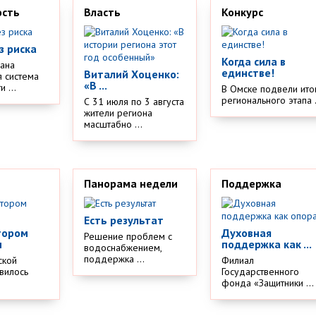
ость
Власть
Конкурс
з риска
Когда сила в
дана
единстве!
Виталий Хоценко:
 система
«В ...
 ...
В Омске подвели ито
регионального этапа .
С 31 июля по 3 августа
жители региона
масштабно ...
Панорама недели
Поддержка
Есть результат
тором
Духовная
Решение проблем с
м
поддержка как ...
водоснабжением,
поддержка ...
ской
Филиал
вилось
Государственного
.
фонда «Защитники ...