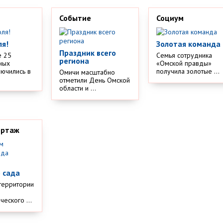
Событие
Социум
ля!
Золотая команда
Праздник всего
е 25
Семья сотрудника
региона
ных
«Омской правды»
лючились в
получила золотые ...
Омичи масштабно
отметили День Омской
области и ...
ортаж
м
 сада
территории
еского ...