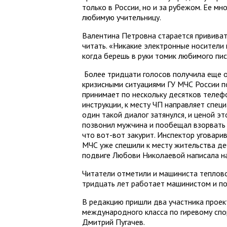
только в России, но и за рубежом. Ее мн
любимую учительницу.
Валентина Петровна старается прививат
читать. «Никакие электронные носители 
когда берешь в руки томик любимого писа
Более тридцати голосов получила еще о
кризисными ситуациями ГУ МЧС России 
принимает по нескольку десятков телеф
инструкции, к месту ЧП направляет спец
один такой диалог затянулся, и ценой э
позвонил мужчина и пообещал взорвать с
что вот-вот закурит. Инспектор уговари
МЧС уже спешили к месту жительства де
подвиге Любови Николаевой написала на
Читатели отметили и машиниста теплов
тридцать лет работает машинистом и по
В редакцию пришли два участника прое
международного класса по гиревому спо
Дмитрий Пугачев.