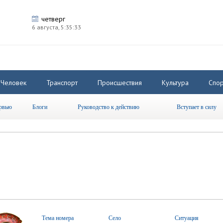
четверг
6 августа,
5:35:34
Человек
Транспорт
Происшествия
Культура
Спор
рвью
Блоги
Руководство к действию
Вступает в силу
Тема номера
Село
Ситуация