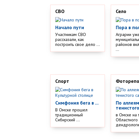
СВО
Село
Начало пути
Пора в по
Участникам СВО
Аграрии уж
рассказали, как
муниципаль
построить свое дело ...
районов вк
...
Спорт
Фотореп
Симфония бега в ...
По аллея
тенистого
В Омске прошел
традиционный
в Омске на 
Сибирский ...
Областного
дендрологич