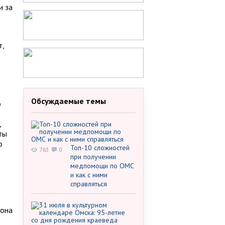
и за
т,
Обсуждаемые темы
о
,
ты
о
Топ-10 сложностей
783
0
при получении
медпомощи по ОМС
и как с ними
справляться
йона