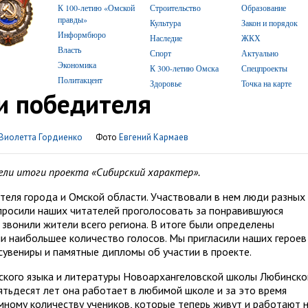
К 100-летию «Омской
Строительство
Образование
правды»
Культура
Закон и порядок
Информбюро
Наследие
ЖКХ
Власть
Спорт
Актуально
Экономика
К 300-летию Омска
Спецпроекты
Политакцент
Здоровье
Точка на карте
и победителя
Виолетта Гордиенко
Фото
Евгений Кармаев
ели итоги проекта «Сибирский характер».
теля города и Омской области. Участвовали в нем люди разных
опросили наших читателей проголосовать за понравившуюся
 звонили жители всего региона. В итоге были определены
и наибольшее количество голосов. Мы пригласили наших героев
сувениры и памятные дипломы об участии в проекте.
ского языка и литературы Новоархангеловской школы Любинско
ятьдесят лет она работает в любимой школе и за это время
мному количеству учеников, которые теперь живут и работают 