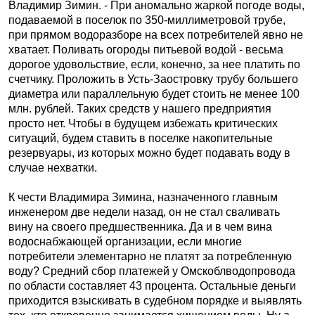
Владимир Зимин. - При аномально жаркой погоде воды,
подаваемой в поселок по 350-миллиметровой трубе,
при прямом водоразборе на всех потребителей явно не
хватает. Поливать огороды питьевой водой - весьма
дорогое удовольствие, если, конечно, за нее платить по
счетчику. Проложить в Усть-Заостровку трубу большего
диаметра или параллельную будет стоить не менее 100
млн. рублей. Таких средств у нашего предприятия
просто нет. Чтобы в будущем избежать критических
ситуаций, будем ставить в поселке накопительные
резервуары, из которых можно будет подавать воду в
случае нехватки.
К чести Владимира Зимина, назначенного главным
инженером две недели назад, он не стал сваливать
вину на своего предшественника. Да и в чем вина
водоснабжающей организации, если многие
потребители элементарно не платят за потребленную
воду? Средний сбор платежей у Омскоблводопровода
по области составляет 43 процента. Остальные деньги
приходится взыскивать в судебном порядке и выявлять