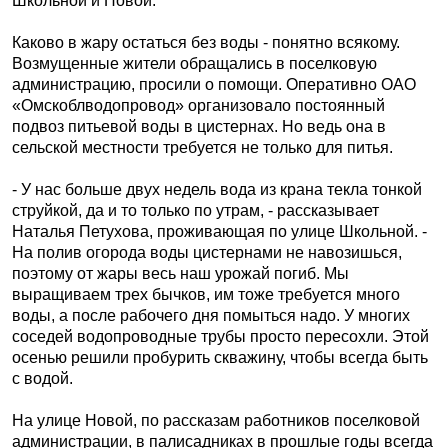
Школьной и Новой.
Каково в жару остаться без воды - понятно всякому.
Возмущенные жители обращались в поселковую
администрацию, просили о помощи. Оперативно ОАО
«Омскоблводопровод» организовало постоянный
подвоз питьевой воды в цистернах. Но ведь она в
сельской местности требуется не только для питья.
- У нас больше двух недель вода из крана текла тонкой
струйкой, да и то только по утрам, - рассказывает
Наталья Петухова, проживающая по улице Школьной. -
На полив огорода воды цистернами не навозишься,
поэтому от жары весь наш урожай погиб. Мы
выращиваем трех бычков, им тоже требуется много
воды, а после рабочего дня помыться надо. У многих
соседей водопроводные трубы просто пересохли. Этой
осенью решили пробурить скважину, чтобы всегда быть
с водой.
На улице Новой, по рассказам работников поселковой
администрации, в палисадниках в прошлые годы всегда