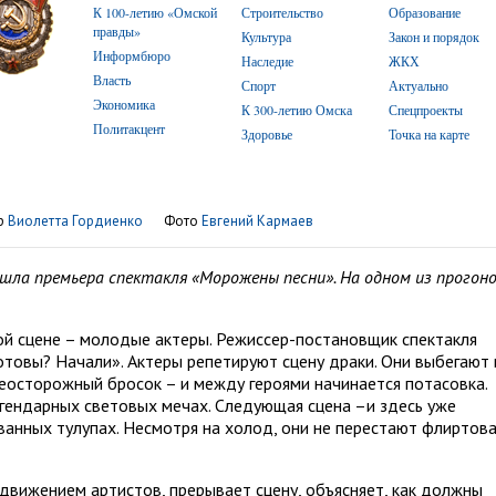
К 100-летию «Омской
Строительство
Образование
правды»
Культура
Закон и порядок
Информбюро
Наследие
ЖКХ
Власть
Спорт
Актуально
Экономика
К 300-летию Омска
Спецпроекты
Политакцент
Здоровье
Точка на карте
р
Виолетта Гордиенко
Фото
Евгений Кармаев
ла премьера спектакля «Морожены песни». На одном из прогон
ной сцене – молодые актеры. Режиссер-постановщик спектакля
отовы? Начали». Актеры репетируют сцену драки. Они выбегают 
неосторожный бросок – и между героями начинается потасовка.
гендарных световых мечах. Следующая сцена –и здесь уже
ванных тулупах. Несмотря на холод, они не перестают флиртов
движением артистов, прерывает сцену, объясняет, как должны