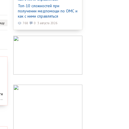
Топ-10 сложностей при
получении медпомощи по ОМС и
как с ними справляться
ицу
768
0
3 августа 2026
ги
..