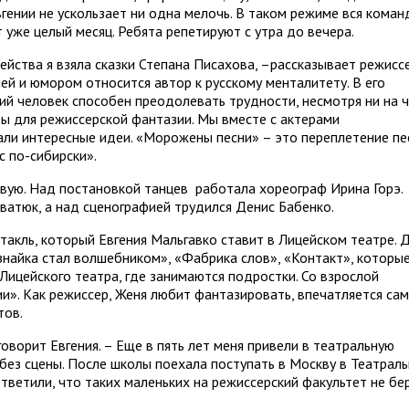
вгении не ускользает ни одна мелочь. В таком режиме вся коман
уже целый месяц. Ребята репетируют с утра до вечера.
ейства я взяла сказки Степана Писахова, –рассказывает режиссе
ей и юмором относится автор к русскому менталитету. В его
кий человек способен преодолевать трудности, несмотря ни на ч
ы для режиссерской фантазии. Мы вместе с актерами
ли интересные идеи. «Морожены песни» – это переплетение пе
с по-сибирски».
ивую. Над постановкой танцев работала хореограф Ирина Горэ.
ватюк, а над сценографией трудился Денис Бабенко.
акль, который Евгения Мальгавко ставит в Лицейском театре. 
знайка стал волшебником», «Фабрика слов», «Контакт», которы
Лицейского театра, где занимаются подростки. Со взрослой
и». Как режиссер, Женя любит фантазировать, впечатляется сам
тов.
 говорит Евгения. – Еще в пять лет меня привели в театральную
 без сцены. После школы поехала поступать в Москву в Театрал
тветили, что таких маленьких на режиссерский факультет не бер