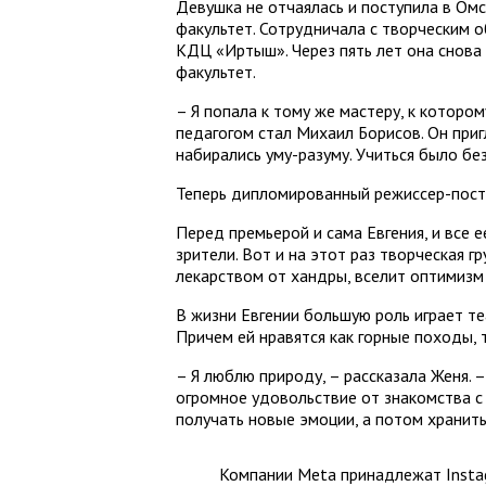
Девушка не отчаялась и поступила в Ом
факультет. Сотрудничала с творческим 
КДЦ «Иртыш». Через пять лет она снова
факультет.
– Я попала к тому же мастеру, к котором
педагогом стал Михаил Борисов. Он приг
набирались уму-разуму. Учиться было бе
Теперь дипломированный режиссер-поста
Перед премьерой и сама Евгения, и все 
зрители. Вот и на этот раз творческая 
лекарством от хандры, вселит оптимизм
В жизни Евгении большую роль играет те
Причем ей нравятся как горные походы, т
– Я люблю природу, – рассказала Женя.
огромное удовольствие от знакомства с
получать новые эмоции, а потом хранит
Компании Meta принадлежат Instag