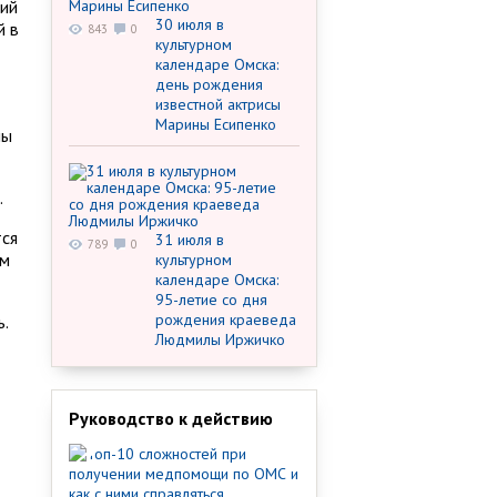
кий
30 июля в
й в
843
0
культурном
календаре Омска:
день рождения
известной актрисы
Марины Есипенко
мы
.
тся
31 июля в
789
0
ым
культурном
календаре Омска:
95-летие со дня
рождения краеведа
.
Людмилы Иржичко
Руководство к действию