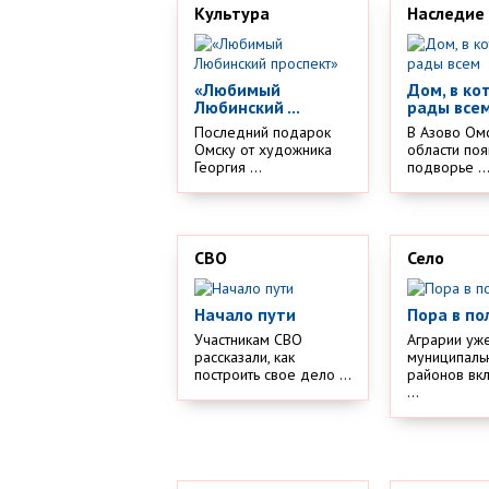
Культура
Наследие
«Любимый
Дом, в ко
Любинский ...
рады все
Последний подарок
В Азово Ом
Омску от художника
области поя
Георгия ...
подворье ..
СВО
Село
Начало пути
Пора в по
Участникам СВО
Аграрии уж
рассказали, как
муниципаль
построить свое дело ...
районов вк
...