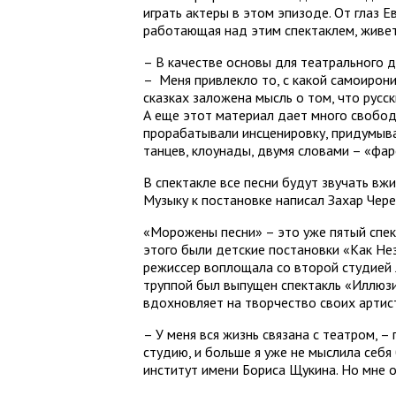
играть актеры в этом эпизоде. От глаз Е
работающая над этим спектаклем, живет 
– В качестве основы для театрального д
– Меня привлекло то, с какой самоирони
сказках заложена мысль о том, что русс
А еще этот материал дает много свобод
прорабатывали инсценировку, придумыва
танцев, клоунады, двумя словами – «фар
В спектакле все песни будут звучать вж
Музыку к постановке написал Захар Чере
«Морожены песни» – это уже пятый спект
этого были детские постановки «Как Не
режиссер воплощала со второй студией 
труппой был выпущен спектакль «Иллюзи
вдохновляет на творчество своих артис
– У меня вся жизнь связана с театром, –
студию, и больше я уже не мыслила себя
институт имени Бориса Щукина. Но мне о