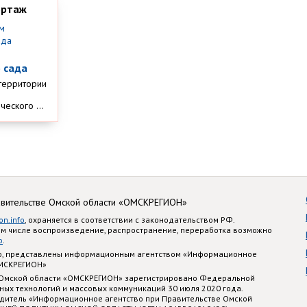
ортаж
м
 сада
территории
еского ...
авительстве Омской области «ОМСКРЕГИОН»
on.info
, охраняется в соответствии с законодательством РФ.
ом числе воспроизведение, распространение, переработка возможно
o
.
nfo, представлены информационным агентством «Информационное
ОМСКРЕГИОН»
 Омской области «ОМСКРЕГИОН» зарегистрировано Федеральной
ных технологий и массовых коммуникаций 30 июля 2020 года.
едитель «Информационное агентство при Правительстве Омской