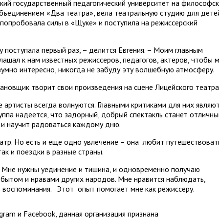
ский государственный педагогический университет на философс
объединением «Два театра», вела театральную студию для дете
 попробовала силы в «Щуке» и поступила на режиссерский
у поступала первый раз, – делится Евгения. – Моим главным
лашал к нам известных режиссеров, педагогов, актеров, чтобы 
зумно интересно, никогда не забуду эту волшебную атмосферу.
новщик творит свои произведения на сцене Лицейского театра
ее артисты всегда волнуются. Главными критиками для них являю
группа надеется, что задорный, добрый спектакль станет отличн
 и научит радоваться каждому дню.
атр. Но есть и еще одно увлечение – она любит путешествовать
ак и поездки в разные страны.
 – Мне нужны уединение и тишина, и одновременно получаю
 бытом и нравами других народов. Мне нравится наблюдать,
ь воспоминания. Этот опыт помогает мне как режиссеру.
ram и Facebook, данная организация признана