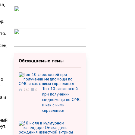
да,
р.
то.
сен,
Обсуждаемые темы
До
е
Топ-10 сложностей
769
0
при получении
а и
медпомощи по ОМС
и как с ними
справляться
ьный
ут.