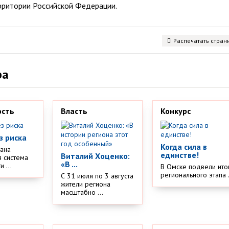
рритории Российской Федерации.
Распечатать стран
ра
ость
Власть
Конкурс
з риска
Когда сила в
дана
единстве!
Виталий Хоценко:
 система
«В ...
 ...
В Омске подвели ито
регионального этапа .
С 31 июля по 3 августа
жители региона
масштабно ...