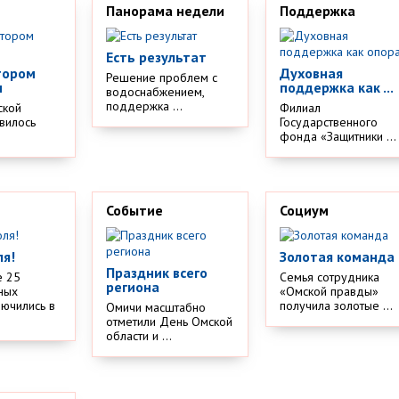
Панорама недели
Поддержка
Есть результат
тором
Духовная
Решение проблем с
м
поддержка как ...
водоснабжением,
поддержка ...
ской
Филиал
вилось
Государственного
.
фонда «Защитники ...
Событие
Социум
ля!
Золотая команда
Праздник всего
е 25
Семья сотрудника
региона
ных
«Омской правды»
лючились в
получила золотые ...
Омичи масштабно
отметили День Омской
области и ...