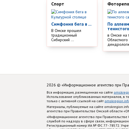
Спорт
Фотореп
Симфония бега в ...
По аллея
тенистого
В Омске прошел
традиционный
в Омске на 
Сибирский ...
Областного
дендрологич
2026 © «Информационное агентство при Пр
Вся информация, размещенная на сайте
omskregi
Использование опубликованных материалов, в т
только с активной ссылкой на сайт
omskregion.inf
Материалы, публикуемые на сайте omskregion.i
агентство при Правительстве Омской области «
«Информационное агентство при Правительстве
службой по надзору в сфере связи, информацион
Регистрационный номер ИА № ФС 77 - 78572. Учр