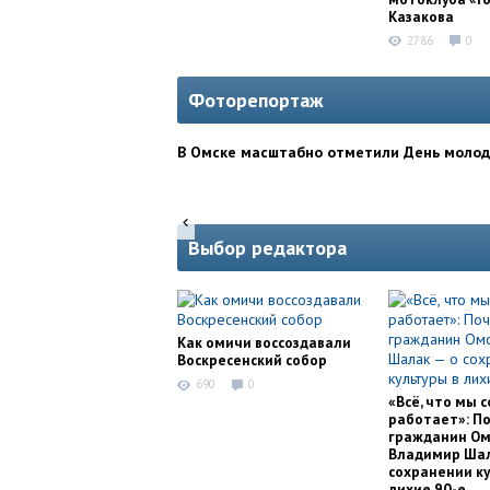
Казакова
2786
0
Фоторепортаж
В Омске масштабно отметили День моло
Выбор редактора
Как омичи воссоздавали
Воскресенский собор
690
0
«Всё, что мы с
работает»: П
гражданин Ом
Владимир Шал
сохранении ку
лихие 90-е