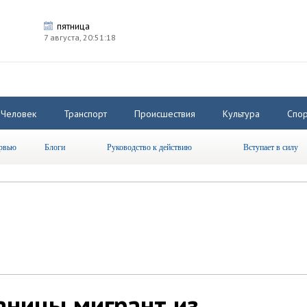
пятница
7 августа,
20:51:18
Человек
Транспорт
Происшествия
Культура
Спор
рвью
Блоги
Руководство к действию
Вступает в силу
аницы мигрант из