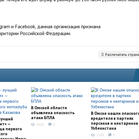
ram и Facebook, данная организация признана
рритории Российской Федерации.
Распечатать стран
В Омской области
объявлена опасность
В Омске нашли опасног
атаки БПЛА
вредителя в партиях
лучший
персиков и нектаринов 
нт» —
2626
0
Узбекистана
ца первого
кого
2149
0
оргона» Ирма