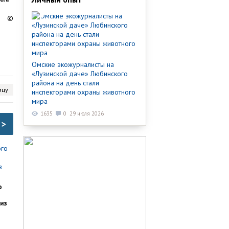
©
Омские экожурналисты на
«Лузинской даче» Любинского
района на день стали
ицу
инспекторами охраны животного
мира
1635
0
29 июля 2026
>
о
из