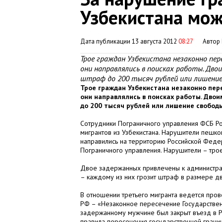
Узбекистана мож
Дата публикации 13 августа 2012
08:27
Автор
Трое граждан Узбекистана незаконно пер
они направлялись в поисках работы. Дв
штраф до 200 тысяч рублей или лишение 
Трое граждан Узбекистана незаконно пере
они направлялись в поисках работы. Дво
до 200 тысяч рублей или лишение свободы
Сотрудники Пограничного управления ФСБ Ро
мигрантов из Узбекистана. Нарушители пешко
направились на территорию Российской Фед
Пограничного управления. Нарушители – трое
Двое задержанных привлечены к администрат
– каждому из них грозит штраф в размере дв
В отношении третьего мигранта ведется прове
РФ – «Незаконное пересечение Государствен
задержанному мужчине был закрыт въезд в Р
правила пересечения государственной грани