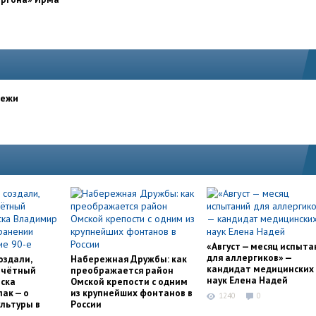
дежи
«Август — месяц испыта
для аллергиков» —
оздали,
Набережная Дружбы: как
кандидат медицинских
очётный
преображается район
наук Елена Надей
ска
Омской крепости с одним
ак — о
из крупнейших фонтанов в
1240
0
льтуры в
России