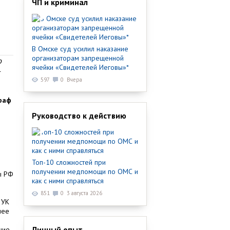
ЧП и криминал
В Омске суд усилил наказание
организаторам запрещенной
ю
ячейки «Свидетелей Иеговы»*
–
597
0
Вчера
раф
Руководство к действию
Топ-10 сложностей при
получении медпомощи по ОМС и
ы РФ
как с ними справляться
851
0
3 августа 2026
 УК
нее
Личный опыт
ние