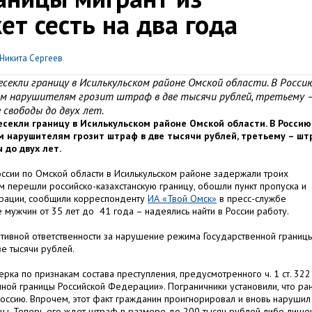
ет сесть на два года
Никита Сергеев
есекли границу в Исилькульском районе Омской области. В Росси
оим нарушителям грозит штраф в две тысячи рублей, третьему 
свободы до двух лет.
секли границу в Исилькульском районе Омской области. В Россию
им нарушителям грозит штраф в две тысячи рублей, третьему – шт
 до двух лет.
ссии по Омской области в Исилькульском районе задержали троих
м перешли российско-казахстанскую границу, обошли пункт пропуска и
ерации, сообщили корреспонденту
ИА «Твой Омск»
в пресс-службе
 мужчин от 35 лет до 41 года – надеялись найти в России работу.
ивной ответственности за нарушение режима Государственной границ
е тысячи рублей.
рка по признакам состава преступления, предусмотренного ч. 1 ст. 322
ной границы Российской Федерации». Пограничники установили, что ра
оссию. Впрочем, этот факт гражданин проигнорировал и вновь нарушил
цы. Теперь его ждет штраф в размере до 200 тысяч рублей либо лише