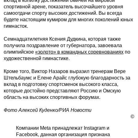
вклад в копилку достижений омичей на мировой
спортивной арене, показатель высочайшего уровня
самоотдачи спорту высоких достижений. Вы всегда
будете настоящим кумиром для многих поколений юных
гимнасток.
Семнадцатилетняя Ксения Дудкина, которая также
получила поздравление от губернатора, завоевала
олимпийское
«золото» в командных соревнованиях
по
художественной гимнастике.
Кроме того, Виктор Назаров выразил тренерам Вере
Штельбаумс и Елене Арайс глубокую благодарность за
вклад в подготовку спортсменок высокого класса,
которые достойно представляют Россию и Омскую
область на высоких спортивных форумах.
Фото Алексей Куденко/РИА Новости
©
Компании Meta принадлежат Instagram и
Facebook, данная организация признана