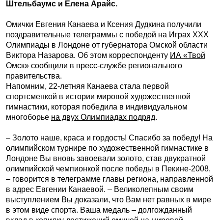
Штельбаумс и Елена Арайс.
Омички Евгения Канаева и Ксения Дудкина получили
поздравительные телеграммы с победой на Играх ХХХ
Олимпиады в Лондоне от губернатора Омской области
Виктора Назарова. Об этом корреспонденту
ИА «Твой
Омск»
сообщили в пресс-службе регионального
правительства.
Напомним, 22-летняя Канаева стала первой
спортсменкой в истории мировой художественной
гимнастики, которая победила в индивидуальном
многоборье
на двух Олимпиадах подряд
.
– Золото наше, краса и гордость! Спасибо за победу! На
олимпийском турнире по художественной гимнастике в
Лондоне Вы вновь завоевали золото, став двукратной
олимпийской чемпионкой после победы в Пекине-2008,
– говорится в телеграмме главы региона, направленной
в адрес Евгении Канаевой. – Великолепным своим
выступлением Вы доказали, что Вам нет равных в мире
в этом виде спорта. Ваша медаль – долгожданный