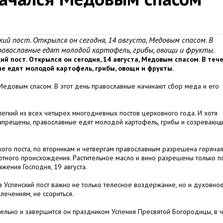
ий пост. Открылся он сегодня, 14 августа, Медовым спасом. В
православные едят молодой картофель, грибы, овощи и фрукты.
ий пост. Открылся он сегодня, 14 августа, Медовым спасом. В теч
ые едят
молодой картофель, грибы, овощи и фрукты.
, Медовым спасом. В этот день православные начинают сбор меда и его
легкий из всех четырех многодневных постов церковного года. И хотя
запрещены, православные едят молодой картофель, грибы и созревающ
ого поста, по вторникам и четвергам православным разрешена горяча
отного происхождения. Растительное масло и вино разрешены только п
ения Господня, 19 августа.
в Успенский пост важно не только телесное воздержание, но и духовно
лечениям, не ссориться.
ительно и завершится он праздником Успения Пресвятой Богородицы, в 