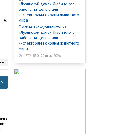
©
Омские экожурналисты на
«Лузинской даче» Любинского
района на день стали
инспекторами охраны животного
мира
1872
0
29 июля 2026
ицу
>
ятия
али
к