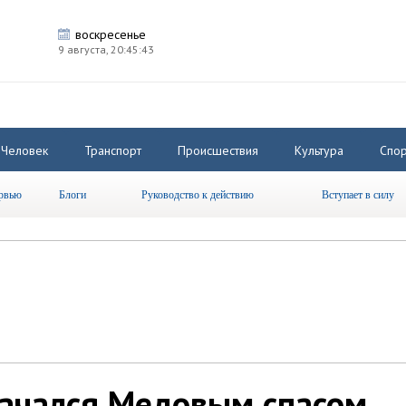
воскресенье
9 августа,
20:45:43
Человек
Транспорт
Происшествия
Культура
Спор
рвью
Блоги
Руководство к действию
Вступает в силу
начался Медовым спасом