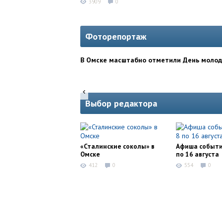
3909
0
Фоторепортаж
В Омске масштабно отметили День моло
Выбор редактора
«Сталинские соколы» в
Афиша событи
Омске
по 16 августа
412
0
554
0