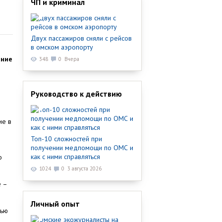
ЧП и криминал
Двух пассажиров сняли с рейсов
в омском аэропорту
ение
348
0
Вчера
Руководство к действию
ие в
Топ-10 сложностей при
получении медпомощи по ОМС и
я
как с ними справляться
о
1024
0
3 августа 2026
е –
Личный опыт
чью