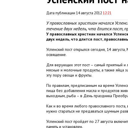
Дата публикации 14 августа 2012
12:21
У православных христиан начался Успенск
течение двух недель, что длится пост, 
У православных христиан начался Успенск
двух недель, что длится пост,
православн
Успенский пост открылся сегодня, 14 августа
освящение.
Для верующих этот пост – самый приятный и 
мясные и молочные продукты, а также яйца 
эту пору овощи и фрукты.
По правилам, предписанным на время Успенск
пища без добавления масла и продуктов жив
выходным, рыба – в День праздника Преображ
Как и во время любого православного поста, 
нужно стараться не предаваться шумным разв
Успенский пост пройдет по 27 августа включ
память и установлен.