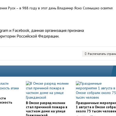
ения Руси – в 988 году в этот день Владимир Ясно Солнышко освятил
ram и Facebook, данная организация признана
рритории Российской Федерации.
Распечатать стран
асти
асность
В Омске разряд молнии
Праздничные меропри
стал причиной пожара в
1 августа в Омске собр
частном доме на улице
около 75 тысяч челове
Гражданской