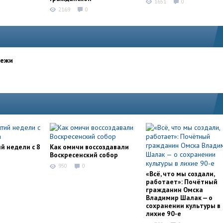
1651
0
2169
0
дежи
й недели с 8
Как омичи воссоздавали
Воскресенский собор
950
0
«Всё, что мы создали,
работает»: Почётный
гражданин Омска
Владимир Шалак — о
сохранении культуры в
лихие 90-е