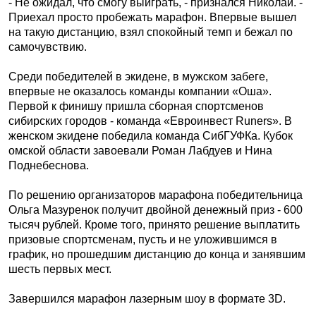
- Не ожидал, что смогу выиграть, - признался Николай. -
Приехал просто пробежать марафон. Впервые вышел
на такую дистанцию, взял спокойный темп и бежал по
самочувствию.
Среди победителей в экидене, в мужском забеге,
впервые не оказалось команды компании «Оша».
Первой к финишу пришла сборная спортсменов
сибирских городов - команда «Евроинвест Runers». В
женском экидене победила команда СибГУФКа. Кубок
омской области завоевали Роман Лабдуев и Нина
Поднебеснова.
По решению организаторов марафона победительница
Ольга Мазуренок получит двойной денежный приз - 600
тысяч рублей. Кроме того, принято решение выплатить
призовые спортсменам, пусть и не уложившимся в
график, но прошедшим дистанцию до конца и занявшим
шесть первых мест.
Завершился марафон лазерным шоу в формате 3D.