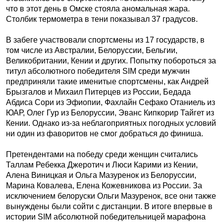
что в этот день в Омске стояла аномальная жара.
Столбик термометра в тени показывал 37 градусов.
В забеге участвовали спортсмены из 17 государств, в
том числе из Австралии, Белоруссии, Бельгии,
Великобритании, Кении и других. Попытку побороться за
титул абсолютного победителя SIM среди мужчин
предприняли такие именитые спорт­смены, как Андрей
Брызгалов и Михаил Питерцев из России, Бедада
Абдиса Сори из Эфиопии, Фахлайн Сефако Отаниель из
ЮАР, Олег Гур из Белоруссии, Эванс Кипкорир Тайгет из
Кении. Однако из-за неблагоприятных погодных условий
ни один из фаворитов не смог добраться до финиша.
Претендентами на победу среди женщин считались
Таллам Ребекка Джеротич и Люси Карими из Кении,
Алена Виницкая и Ольга Мазуренок из Белоруссии,
Марина Ковалева, Елена Кожевникова из России. За
исключением белоруски Ольги Мазуренок, все они также
вынуждены были сойти с дистанции. В итоге впервые в
истории SIM абсолютной победительницей марафона