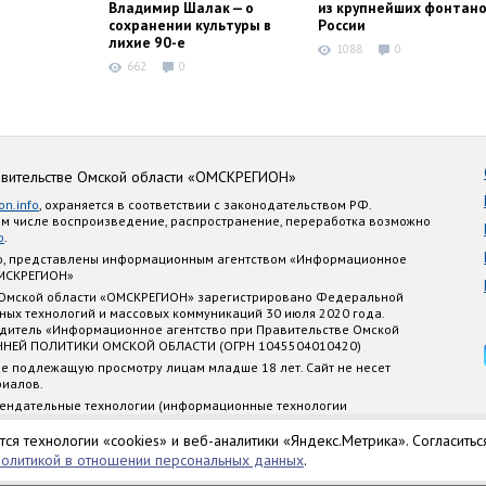
Владимир Шалак — о
из крупнейших фонтано
сохранении культуры в
России
лихие 90-е
1088
0
662
0
авительстве Омской области «ОМСКРЕГИОН»
on.info
, охраняется в соответствии с законодательством РФ.
ом числе воспроизведение, распространение, переработка возможно
o
.
nfo, представлены информационным агентством «Информационное
ОМСКРЕГИОН»
 Омской области «ОМСКРЕГИОН» зарегистрировано Федеральной
ных технологий и массовых коммуникаций 30 июля 2020 года.
едитель «Информационное агентство при Правительстве Омской
ННЕЙ ПОЛИТИКИ ОМСКОЙ ОБЛАСТИ (ОГРН 1045504010420)
е подлежащую просмотру лицам младше 18 лет. Сайт не несет
риалов.
ендательные технологии (информационные технологии
стематизации и анализа сведений, относящихся к предпочтениям
 территории Российской Федерации)
тся технологии «cookies» и веб-аналитики «Яндекс.Метрика». Согласитьс
политикой в отношении персональных данных
.