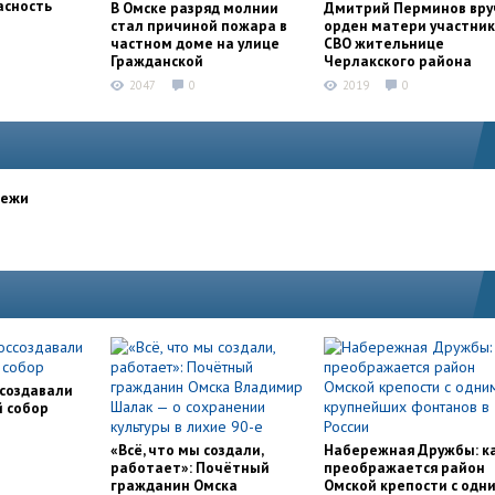
асность
В Омске разряд молнии
Дмитрий Перминов вру
стал причиной пожара в
орден матери участни
частном доме на улице
СВО жительнице
Гражданской
Черлакского района
2047
0
2019
0
дежи
ссоздавали
й собор
«Всё, что мы создали,
Набережная Дружбы: к
работает»: Почётный
преображается район
гражданин Омска
Омской крепости с одн