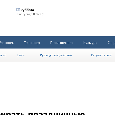
суббота
8 августа,
18:05:29
Человек
Транспорт
Происшествия
Культура
Спор
рвью
Блоги
Руководство к действию
Вступает в силу
бирать праздничные