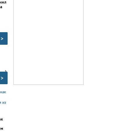
чил
ка
>
>
ак
им