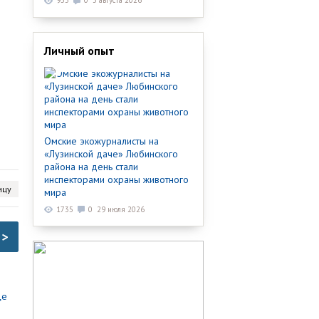
933
0
3 августа 2026
Личный опыт
Омские экожурналисты на
«Лузинской даче» Любинского
района на день стали
инспекторами охраны животного
ицу
мира
1735
0
29 июля 2026
>