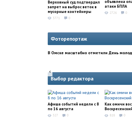
объявлена оп
Верховный суд подтвердил
атаки БПЛА
запрет на выброс веток в
мусорные контейнеры
2726
0
3771
0
Фоторепортаж
В Омске масштабно отметили День моло
Выбор редактора
Афиша событий недели с 8
Как омичи во
по 16 августа
Воскресенски
327
0
818
0