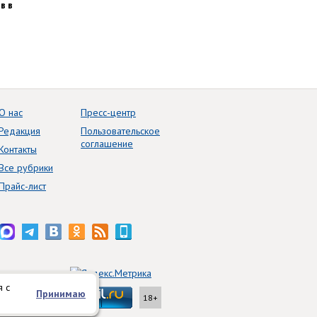
в в
О нас
Пресс-центр
Редакция
Пользовательское
соглашение
Контакты
Все рубрики
Прайс-лист
я с
Принимаю
18+