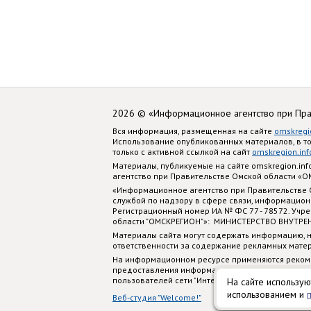
2026 © «Информационное агентство при Пр
Вся информация, размещенная на сайте
omskregi
Использование опубликованных материалов, в т
только с активной ссылкой на сайт
omskregion.inf
Материалы, публикуемые на сайте omskregion.i
агентство при Правительстве Омской области «
«Информационное агентство при Правительстве
службой по надзору в сфере связи, информацион
Регистрационный номер ИА № ФС 77 - 78572. Учр
области "ОМСКРЕГИОН"»: МИНИСТЕРСТВО ВНУТРЕ
Материалы сайта могут содержать информацию, н
ответственности за содержание рекламных мате
На информационном ресурсе применяются реком
предоставления информации на основе сбора, си
пользователей сети "Интернет", находящихся на
На сайте использую
использованием и
Веб-студия "Welcome!"