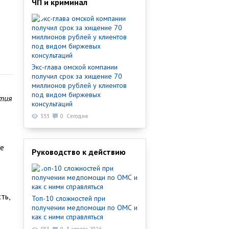
ЧП и криминал
Экс-глава омской компании
получил срок за хищение 70
миллионов рублей у клиентов
под видом биржевых
ятия
консультаций
333
0
Сегодня
ие
Руководство к действию
ть,
Топ-10 сложностей при
получении медпомощи по ОМС и
как с ними справляться