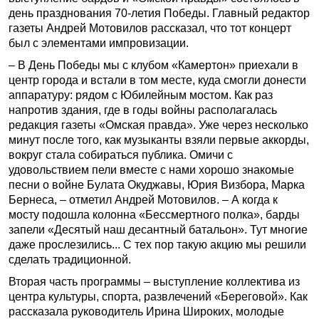
день празднования 70-летия Победы. Главный редактор
газеты Андрей Мотовилов рассказал, что тот концерт
был с элементами импровизации.
– В День Победы мы с клубом «Камертон» приехали в
центр города и встали в том месте, куда смогли донести
аппаратуру: рядом с Юбилейным мостом. Как раз
напротив здания, где в годы войны располагалась
редакция газеты «Омская правда». Уже через несколько
минут после того, как музыканты взяли первые аккорды,
вокруг стала собираться публика. Омичи с
удовольствием пели вместе с нами хорошо знакомые
песни о войне Булата Окуджавы, Юрия Визбора, Марка
Бернеса, – отметил Андрей Мотовилов. – А когда к
мосту подошла колонна «Бессмертного полка», барды
запели «Десятый наш десантный батальон». Тут многие
даже прослезились... С тех пор такую акцию мы решили
сделать традиционной.
Вторая часть программы – выступление коллектива из
центра культуры, спорта, развлечений «Береговой». Как
рассказала руководитель Ирина Широких, молодые