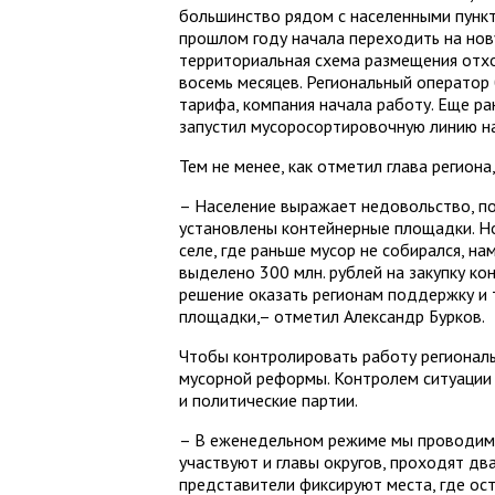
большинство рядом с населенными пункта
прошлом году начала переходить на но
территориальная схема размещения отхо
восемь месяцев. Региональный оператор 
тарифа, компания начала работу. Еще р
запустил мусоросортировочную линию на
Тем не менее, как отметил глава региона
– Население выражает недовольство, пот
установлены контейнерные площадки. Но
селе, где раньше мусор не собирался, н
выделено 300 млн. рублей на закупку ко
решение оказать регионам поддержку и
площадки,– отметил Александр Бурков.
Чтобы контролировать работу региональ
мусорной реформы. Контролем ситуации
и политические партии.
– В еженедельном режиме мы проводим с
участвуют и главы округов, проходят дв
представители фиксируют места, где ос