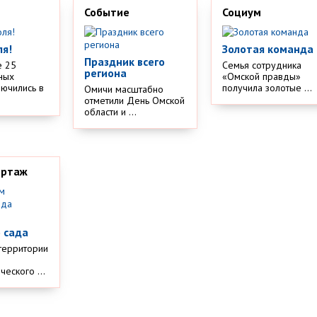
Событие
Социум
ля!
Золотая команда
Праздник всего
е 25
Семья сотрудника
региона
ных
«Омской правды»
лючились в
получила золотые ...
Омичи масштабно
отметили День Омской
области и ...
ортаж
м
 сада
территории
еского ...