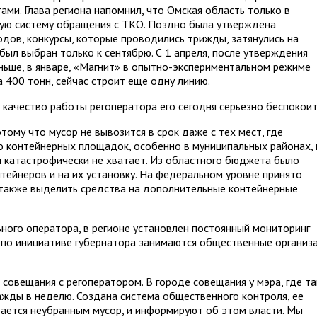
ми. Глава региона напомнил, что Омская область только в
вую систему обращения с ТКО. Поздно была утверждена
дов, конкурсы, которые проводились трижды, затянулись на
был выбран только к сентябрю. С 1 апреля, после утверждения
аньше, в январе, «Магнит» в опытно-экспериментальном режиме
 400 тонн, сейчас строит еще одну линию.
, качество работы регоператора его сегодня серьезно беспокоит
ому что мусор не вывозится в срок даже с тех мест, где
 контейнерных площадок, особенно в муниципальных районах, 
ам катастрофически не хватает. Из областного бюджета было
нтейнеров и на их установку. На федеральном уровне принято
 также выделить средства на дополнительные контейнерные
ного оператора, в регионе установлен постоянный мониторинг
 по инициативе губернатора занимаются общественные организ
овещания с рег­оператором. В городе совещания у мэра, где т
ажды в неделю. Создана система общественного контроля, ее
тается неубранным мусор, и информируют об этом власти. Мы