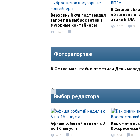
В Омской обл
объявлена оп
Верховный суд подтвердил
атаки БПЛА
запрет на выброс веток в
мусорные контейнеры
2771
0
3822
0
Фоторепортаж
В Омске масштабно отметили День моло
Выбор редактора
Афиша событий недели с 8
Как омичи во
по 16 августа
Воскресенски
413
0
874
0