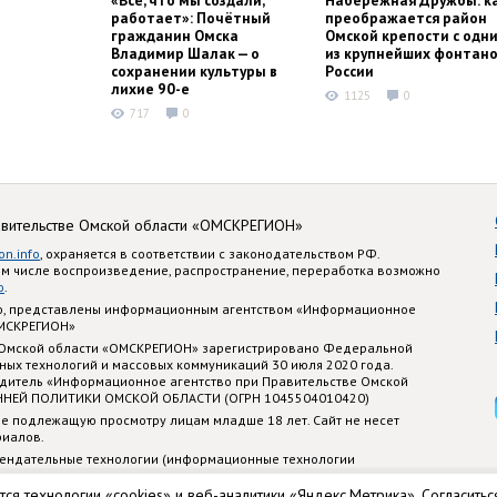
работает»: Почётный
преображается район
гражданин Омска
Омской крепости с одн
Владимир Шалак — о
из крупнейших фонтано
сохранении культуры в
России
лихие 90-е
1125
0
717
0
авительстве Омской области «ОМСКРЕГИОН»
on.info
, охраняется в соответствии с законодательством РФ.
ом числе воспроизведение, распространение, переработка возможно
o
.
nfo, представлены информационным агентством «Информационное
ОМСКРЕГИОН»
 Омской области «ОМСКРЕГИОН» зарегистрировано Федеральной
ных технологий и массовых коммуникаций 30 июля 2020 года.
едитель «Информационное агентство при Правительстве Омской
ННЕЙ ПОЛИТИКИ ОМСКОЙ ОБЛАСТИ (ОГРН 1045504010420)
е подлежащую просмотру лицам младше 18 лет. Сайт не несет
риалов.
ендательные технологии (информационные технологии
стематизации и анализа сведений, относящихся к предпочтениям
 территории Российской Федерации)
тся технологии «cookies» и веб-аналитики «Яндекс.Метрика». Согласитьс