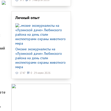
973
0
3 августа 2026
Личный опыт
х
ний
Омские экожурналисты на
«Лузинской даче» Любинского
района на день стали
инспекторами охраны животного
мира
1747
0
29 июля 2026
ете
ь