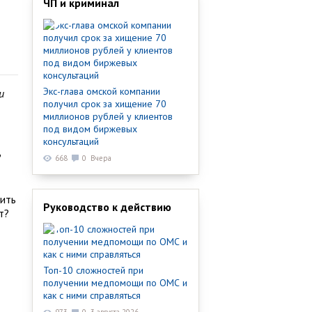
ЧП и криминал
Экс-глава омской компании
и
получил срок за хищение 70
миллионов рублей у клиентов
под видом биржевых
консультаций
?
668
0
Вчера
мить
Руководство к действию
т?
Топ-10 сложностей при
получении медпомощи по ОМС и
как с ними справляться