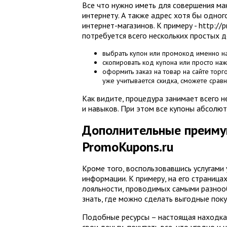
Все что нужно иметь для совершения ма
интернету. А также адрес хотя бы одног
интернет-магазинов. К примеру - http://
потребуется всего нескольких простых д
выбрать купон или промокод именно на 
скопировать код купона или просто наж
оформить заказ на товар на сайте торг
уже учитывается скидка, сможете сравн
Как видите, процедура занимает всего н
и навыков. При этом все купоны абсолю
Дополнительные преиму
PromoKupons.ru
Кроме того, воспользовавшись услугами
информации. К примеру, на его страница
лояльности, проводимых самыми разнооб
знать, где можно сделать выгодные поку
Подобные ресурсы – настоящая находка
свои деньги, покупать все, что угодно 