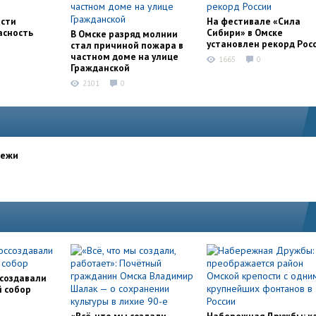
асти
На фестивале «Сила
асность
Сибири» в Омске
В Омске разряд молнии
установлен рекорд Рос
стал причиной пожара в
частном доме на улице
1665
0
Гражданской
2101
0
дежи
ссоздавали
й собор
«Всё, что мы создали,
Набережная Дружбы: к