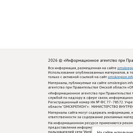
2026 © «Информационное агентство при Пр
Вся информация, размещенная на сайте
omskregi
Использование опубликованных материалов, в т
только с активной ссылкой на сайт
omskregion.inf
Материалы, публикуемые на сайте omskregion.i
агентство при Правительстве Омской области «
«Информационное агентство при Правительстве
службой по надзору в сфере связи, информацион
Регистрационный номер ИА № ФС 77 - 78572. Учр
области "ОМСКРЕГИОН"»: МИНИСТЕРСТВО ВНУТРЕ
Материалы сайта могут содержать информацию, н
ответственности за содержание рекламных мате
На информационном ресурсе применяются реком
предоставления информации на основе сбора, си
пользователей сети "Интернет", находящихся на
На сайте использую