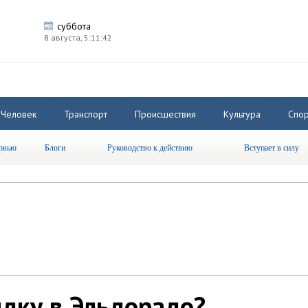
суббота
8 августа,
5:11:43
Человек
Транспорт
Происшествия
Культура
Спор
рвью
Блоги
Руководство к действию
Вступает в силу
идку в Эльдорадо?