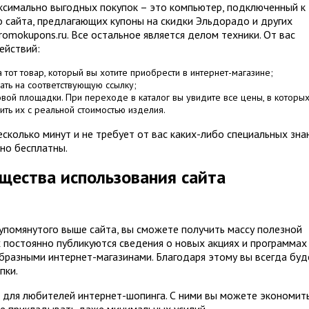
ксимально выгодных покупок – это компьютер, подключенный к
о сайта, предлагающих купоны на скидки Эльдорадо и других
promokupons.ru. Все остальное является делом техники. От вас
ействий:
тот товар, который вы хотите приобрести в интернет-магазине;
ать на соответствующую ссылку;
овой площадки. При переходе в каталог вы увидите все цены, в которы
ить их с реальной стоимостью изделия.
есколько минут и не требует от вас каких-либо специальных зна
тно бесплатны.
щества использования сайта
 упомянутого выше сайта, вы сможете получить массу полезной
х постоянно публикуются сведения о новых акциях и программах
разными интернет-магазинами. Благодаря этому вы всегда буд
пки.
 для любителей интернет-шопинга. С ними вы можете экономит
и не прикладывать даже минимальных усилий.