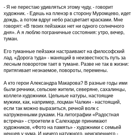
- Я не перестаю удивляться этому чуду, - говорит
художник. - Едешь на пленэр в сторону Муром­цево, идет
дождь, а потом вдруг небо расцветает красками. Мне
говорят: «В твоих пейзажах нет ни одного солнечного
дня». А я люблю пограничные состояния: утро, вечер,
туман.
Его туманные пейзажи настраивают на философский
лад. «Дорога туда» - манящий в неизвестность путь за
лесным поворотом тает в тумане. Разве не так в жизни:
притягивает незнаемое, повороты, перемены.
А кто герои Александра Макарова? В разные годы ими
были речники, сельские жители, северяне, сахалинцы,
коллеги-художники. Цельные натуры, настоящие
мужики, как, например, лоцман Чалкин - настоящий,
если так можно выразиться, речной волк с
натруженными руками. На литографии «Радостная
встреча» - строители в Салехарде принимают
художников, «Фото на память» - художники с семьей
ненцев у чума. И ничего натужного, неискреннего -