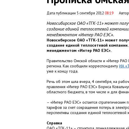
Дата публикации 5 сентября 2012
08:19
Авто
Новосибирское ОАО «ТГК-11» может полу
создание единой теплосетевой компании.
менеджментом «Интер РАО ЕЭС».
Новосибирское ОАО «ТГК-11» может получ
создание единой теплосетевой компании. 
менеджментом «Интер РАО ЕЭС».
Правительство Омской области и «Интер РАО
региона. Как сообщили корреспонденту
ИА «
уже к концу года.
Речь об этом шла вчера, 4 сентября, на раб
правления «Интер РАО ЕЭС» Бориса Ковальчук
областного бюджета, в том числе и для фина
– «Интер РАО ЕЭС» остается стратегическим
тарифов за счет сокращения потерь в электро
перспективы создания единой теплосетевой ко
Справка
ОАО «ТГК-11» – структура, принадлежащая «И