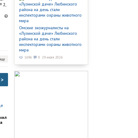
 2,
©
Омские экожурналисты на
«Лузинской даче» Любинского
района на день стали
инспекторами охраны животного
мира
1696
0
29 июля 2026
ицу
>
чил
ка