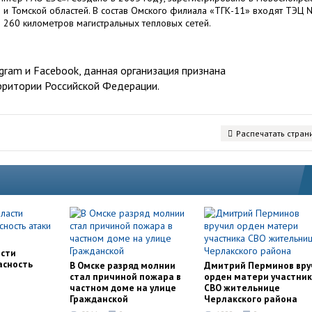
 Томской областей. В состав Омского филиала «ТГК-11» входят ТЭЦ №
ее 260 километров магистральных тепловых сетей.
ram и Facebook, данная организация признана
рритории Российской Федерации.
Распечатать стран
асти
асность
В Омске разряд молнии
Дмитрий Перминов вру
стал причиной пожара в
орден матери участни
частном доме на улице
СВО жительнице
Гражданской
Черлакского района