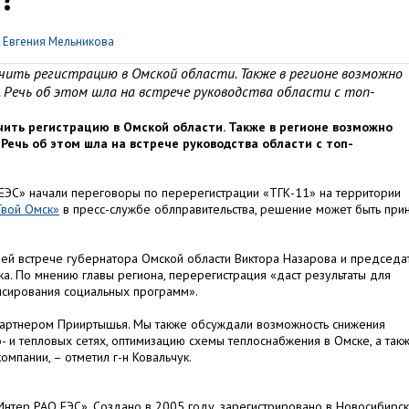
р
Евгения Мельникова
чить регистрацию в Омской области. Также в регионе возможно
 Речь об этом шла на встрече руководства области с топ-
ить регистрацию в Омской области. Также в регионе возможно
Речь об этом шла на встрече руководства области с топ-
 ЕЭС» начали переговоры по перерегистрации «ТГК-11» на территории
Твой Омск»
в пресс-службе облправительства, решение может быть при
очей встрече губернатора Омской области Виктора Назарова и председа
а. По мнению главы региона, перерегистрация «даст результаты для
нсирования социальных программ».
 партнером Прииртышья. Мы также обсуждали возможность снижения
- и тепловых сетях, оптимизацию схемы теплоснабжения в Омске, а так
мпании, – отметил г-н Ковальчук.
нтер РАО ЕЭС». Создано в 2005 году, зарегистрировано в Новосибирск