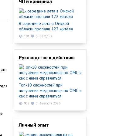
ЧП и криминал
В середине лета в Омской
области пропали 122 жителя
191
0
Сегодня
Руководство к действию
нято
Топ-10 сложностей при
теля
получении медпомощи по ОМС и
как с ними справляться
902
0
3 августа 2026
же
Личный опыт
е.