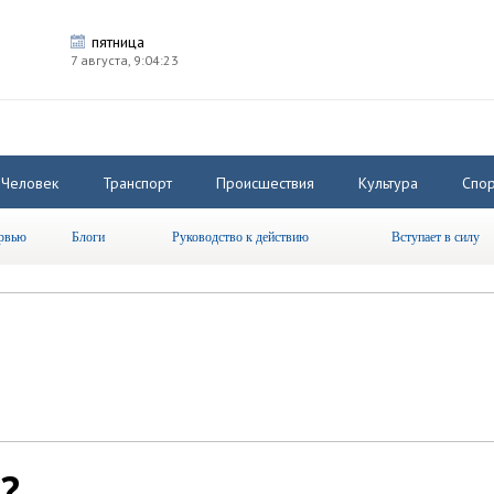
пятница
7 августа,
9:04:23
Человек
Транспорт
Происшествия
Культура
Спор
рвью
Блоги
Руководство к действию
Вступает в силу
?