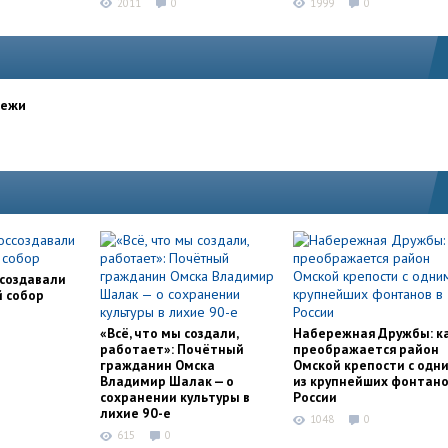
2011
0
1999
0
дежи
ссоздавали
й собор
«Всё, что мы создали,
Набережная Дружбы: к
работает»: Почётный
преображается район
гражданин Омска
Омской крепости с одн
Владимир Шалак — о
из крупнейших фонтано
сохранении культуры в
России
лихие 90-е
1048
0
615
0