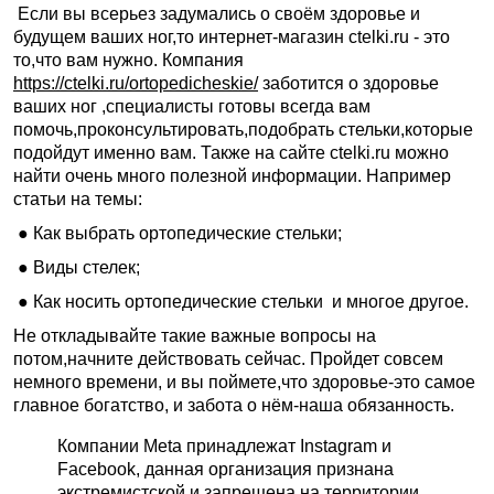
Если вы всерьез задумались о своём здоровье и
будущем ваших ног,то интернет-магазин ctelki.ru - это
то,что вам нужно. Компания
https://ctelki.ru/ortopedicheskie/
заботится о здоровье
ваших ног ,специалисты готовы всегда вам
помочь,проконсультировать,подобрать стельки,которые
подойдут именно вам. Также на сайте ctelki.ru можно
найти очень много полезной информации. Например
статьи на темы:
● Как выбрать ортопедические стельки;
● Виды стелек;
● Как носить ортопедические стельки и многое другое.
Не откладывайте такие важные вопросы на
потом,начните действовать сейчас. Пройдет совсем
немного времени, и вы поймете,что здоровье-это самое
главное богатство, и забота о нём-наша обязанность.
Компании Meta принадлежат Instagram и
Facebook, данная организация признана
экстремистской и запрещена на территории