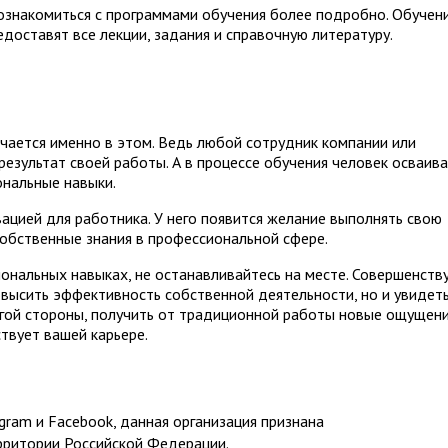
знакомиться с программами обучения более подробно. Обучен
доставят все лекции, задания и справочную литературу.
ается именно в этом. Ведь любой сотрудник компании или
езультат своей работы. А в процессе обучения человек осваив
ональные навыки.
ацией для работника. У него появится желание выполнять свою
собственные знания в профессиональной сфере.
ональных навыках, не останавливайтесь на месте. Совершенств
овысить эффективность собственной деятельности, но и увидет
гой стороны, получить от традиционной работы новые ощущени
твует вашей карьере.
ram и Facebook, данная организация признана
рритории Российской Федерации.