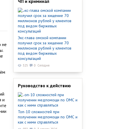
ЧП и криминал
Экс-глава омской компании
получил срок за хищение 70
о не
миллионов рублей у клиентов
ы.
под видом биржевых
ые
консультаций
325
0
Сегодня
чём
Руководство к действию
ий
я и
ите
нии
Топ-10 сложностей при
получении медпомощи по ОМС и
как с ними справляться