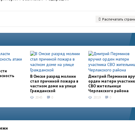
Распечатать стран
асти
асность
В Омске разряд молнии
Дмитрий Перминов вру
стал причиной пожара в
орден матери участни
частном доме на улице
СВО жительнице
Гражданской
Черлакского района
2045
0
2019
0
дежи