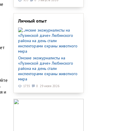
933
0
3 августа 2026
ие
Личный опыт
ает
Омские экожурналисты на
«Лузинской даче» Любинского
района на день стали
инспекторами охраны животного
мира
уйте
ь
1735
0
29 июля 2026
я и