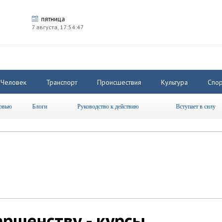
пятница
7 августа,
17:54:48
Человек
Транспорт
Происшествия
Культура
Спор
рвью
Блоги
Руководство к действию
Вступает в силу
ершенству - курсы