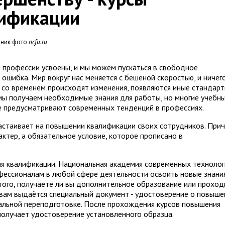
ификации
чник фото
ncfu.ru
 профессии усвоены, и мы можем пускаться в свободное
 ошибка. Мир вокруг нас меняется с бешеной скоростью, и ничег
и со временем происходят изменения, появляются иные стандарт
мы получаем необходимые знания для работы, но многие учебн
е предусматривают современных тенденций в профессиях.
стаивает на повышении квалификации своих сотрудников. При
ктер, а обязательное условие, которое прописано в
я квалификации. Национальная академия современных технолог
ессионалам в любой сфере деятельности освоить новые знани
того, получаете ли вы дополнительное образование или проход
 вам выдаётся специальный документ - удостоверение о повыше
альной переподготовке. После прохождения курсов повышения
олучает удостоверение установленного образца.