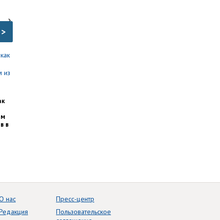
>
ак
им
в в
О нас
Пресс-центр
Редакция
Пользовательское