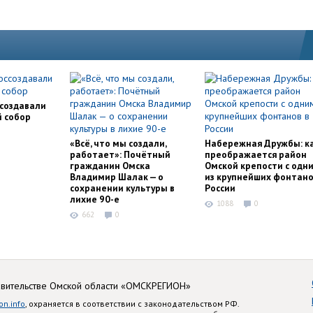
ссоздавали
й собор
«Всё, что мы создали,
Набережная Дружбы: к
работает»: Почётный
преображается район
гражданин Омска
Омской крепости с одн
Владимир Шалак — о
из крупнейших фонтано
сохранении культуры в
России
лихие 90-е
1088
0
662
0
авительстве Омской области «ОМСКРЕГИОН»
on.info
, охраняется в соответствии с законодательством РФ.