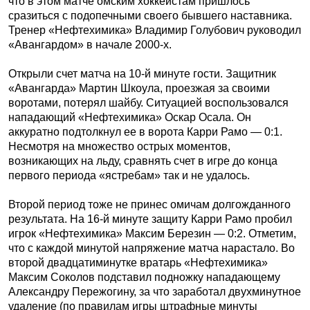
что в этом матче омским хоккеистам пришлось
сразиться с подопечными своего бывшего наставника.
Тренер «Нефтехимика» Владимир Голубович руководил
«Авангардом» в начале 2000-х.
Открыли счет матча на 10-й минуте гости. Защитник
«Авангарда» Мартин Шкоула, проезжая за своими
воротами, потерял шайбу. Ситуацией воспользовался
нападающий «Нефтехимика» Оскар Осала. Он
аккуратно подтолкнул ее в ворота Карри Рамо — 0:1.
Несмотря на множество острых моментов,
возникающих на льду, сравнять счет в игре до конца
первого периода «ястребам» так и не удалось.
Второй период тоже не принес омичам долгожданного
результата. На 16-й минуте защиту Карри Рамо пробил
игрок «Нефтехимика» Максим Березин — 0:2. Отметим,
что с каждой минутой напряжение матча нарастало. Во
второй двадцатиминутке вратарь «Нефтехимика»
Максим Соколов подставил подножку нападающему
Александру Пережогину, за что заработал двухминутное
удаление (по правилам игры штрафные минуты