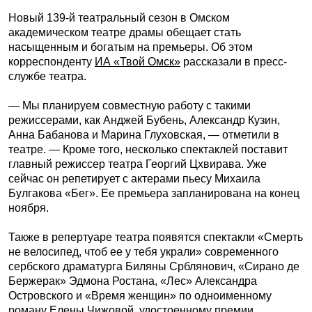
Новый 139-й театральный сезон в Омском
академическом театре драмы обещает стать
насыщенным и богатым на премьеры. Об этом
корреспонденту
ИА «Твой Омск»
рассказали в пресс-
службе театра.
— Мы планируем совместную работу с такими
режиссерами, как Анджей Бубень, Александр Кузин,
Анна Бабанова и Марина Глуховская, — отметили в
театре. — Кроме того, несколько спектаклей поставит
главный режиссер театра Георгий Цхвирава. Уже
сейчас он репетирует с актерами пьесу Михаила
Булгакова «Бег». Ее премьера запланирована на конец
ноября.
Также в репертуаре театра появятся спектакли «Смерть
не велосипед, чтоб ее у тебя украли» современного
сербского драматурга Биляны Срблянович, «Сирано де
Бержерак» Эдмона Ростана, «Лес» Александра
Островского и «Время женщин» по одноименному
роману Елены Чижовой, удостоенному премии