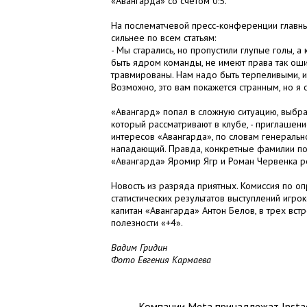
«Авангарда» со счетом 0:5.
На послематчевой пресс-конференции главны
сильнее по всем статьям:
- Мы старались, но пропустили глупые голы, 
быть ядром команды, не имеют права так оши
травмированы. Нам надо быть терпеливыми, и
Возможно, это вам покажется странным, но я
«Авангард» попал в сложную ситуацию, выбрат
который рассматривают в клубе, - приглашени
интересов «Авангарда», по словам генераль
нападающий. Правда, конкретные фамилии пок
«Авангарда» Яромир Ягр и Роман Червенка ре
Новость из разряда приятных. Комиссия по 
статистических результатов выступлений игр
капитан «Авангарда» Антон Белов, в трех вст
полезности «+4».
Вадим Гридин
Фото Евгения Кармаева
Компании Meta принадлежат Instag