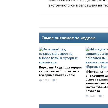
экстремистской и запрещена на те
Самое читаемое за неделю
Верховный суд подтвердил
запрет на выброс веток в
«Мотоцикл — 
мусорные контейнеры
антидепресса
основательни
3575
0
женского омс
мотоклуба «Г
Казакова
2647
0