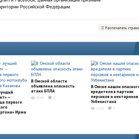
рритории Российской Федерации.
Распечатать стран
В Омской области
объявлена опасность
В Омске нашли опасног
атаки БПЛА
вредителя в партиях
лучший
персиков и нектаринов 
нт» —
2569
0
Узбекистана
ца первого
кого
2126
0
оргона» Ирма