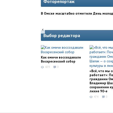
Фоторепортаж
В Омске масштабно отметили День моло
Выбор редактора
Как омичи воссоздавали
Воскресенский собор
609
0
«Всё, что мы с
работает»: П
гражданин Ом
Владимир Шал
сохранении ку
лихие 90-е
474
0