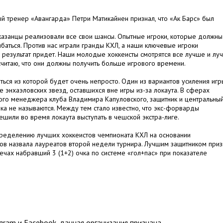
й тренер «Авангарда» Петри Матикайнен признал, что «Ак Барс» был
а казанцы реализовали все свои шансы. Опытные игроки, которые должны
баться. Против нас играли гранды КХЛ, а наши ключевые игроки
 результат придет. Наши молодые хоккеисты смотрятся все лучше и лу
 считаю, что они должны получить больше игрового времени.
ься из которой будет очень непросто. Один из вариантов усиления игр
е энхаэловских звезд, оставшихся вне игры из-за локаута. В сферах
ного менеджера клуба Владимира Капуловского, защитник и центральны
а не называются. Между тем стало известно, что экс-форварды
шили во время локаута выступать в чешской экстра-лиге.
определению лучших хоккеистов чемпионата КХЛ на основании
оков назвала лауреатов второй недели турнира. Лучшим защитником приз
речах набравший 3 (1+2) очка по системе «гол+пас» при показателе
ram и Facebook, данная организация признана