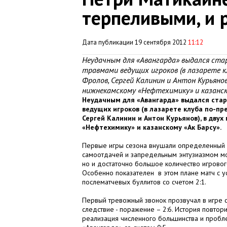
терпеливыми, и 
Дата публикации 19 сентября 2012
11:12
Неудачным для «Авангарда» выдался ста
травмами ведущих игроков (в лазарете к
Фролов, Сергей Калинин и Антон Курьяно
нижнекамскому «Нефтехимику» и казанско
Неудачным для «Авангарда» выдался ста
ведущих игроков (в лазарете клуба по-п
Сергей Калинин и Антон Курьянов), в дв
«Нефтехимику» и казанскому «Ак Барсу».
Первые игры сезона внушали определенный 
самоотдачей и запредельным энтузиазмом мол
но и достаточно большое количество игрово
Особенно показателен в этом плане матч с 
послематчевых буллитов со счетом 2:1.
Первый тревожный звонок прозвучал в игре 
следствие - поражение – 2:6. История повтори
реализация численного большинства и пробл