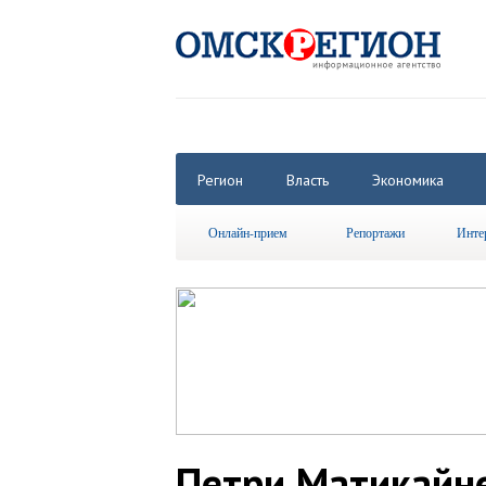
Регион
Власть
Экономика
Онлайн-прием
Репортажи
Инте
Петри Матикайне