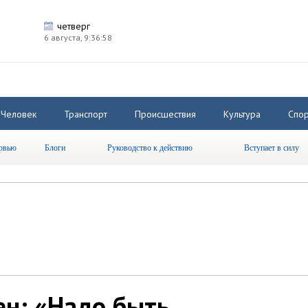
четверг
6 августа,
9:36:58
Человек
Транспорт
Происшествия
Культура
Спор
рвью
Блоги
Руководство к действию
Вступает в силу
н: «Надо быть