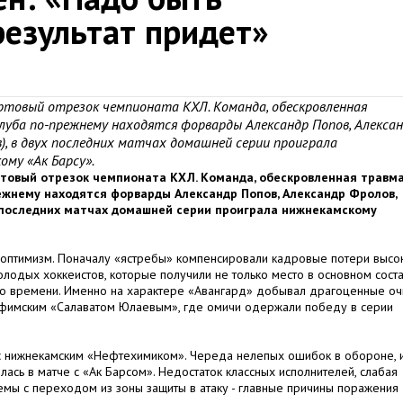
результат придет»
ртовый отрезок чемпионата КХЛ. Команда, обескровленная
луба по-прежнему находятся форварды Александр Попов, Алекса
в), в двух последних матчах домашней серии проиграла
му «Ак Барсу».
ртовый отрезок чемпионата КХЛ. Команда, обескровленная травм
режнему находятся форварды Александр Попов, Александр Фролов,
ух последних матчах домашней серии проиграла нижнекамскому
оптимизм. Поначалу «ястребы» компенсировали кадровые потери высо
одых хоккеистов, которые получили не только место в основном соста
го времени. Именно на характере «Авангард» добывал драгоценные оч
уфимским «Салаватом Юлаевым», где омичи одержали победу в серии
с нижнекамским «Нефтехимиком». Череда нелепых ошибок в обороне, и
лась в матче с «Ак Барсом». Недостаток классных исполнителей, слабая
емы с переходом из зоны защиты в атаку - главные причины поражения