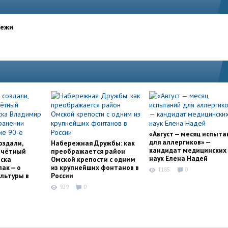
дежи
«Август — месяц испыта
для аллергиков» —
оздали,
Набережная Дружбы: как
кандидат медицинских
очётный
преображается район
наук Елена Надей
ска
Омской крепости с одним
ак — о
из крупнейших фонтанов в
1185
0
льтуры в
России
929
0