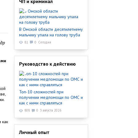
ЧП и криминал
В Омской области десятилетнему
мальчику упала на голову труба
ндр
81
0
Сегодня
ами
Руководство к действию
кой
Топ-10 сложностей при
ве,
получении медпомощи по ОМС и
ки.
как с ними справляться
808
0
3 августа 2026
 как
Личный опыт