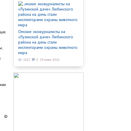
Омские экожурналисты на
чше.
«Лузинской даче» Любинского
района на день стали
инспекторами охраны животного
ы,
мира
й
1623
0
29 июля 2026
нан
©