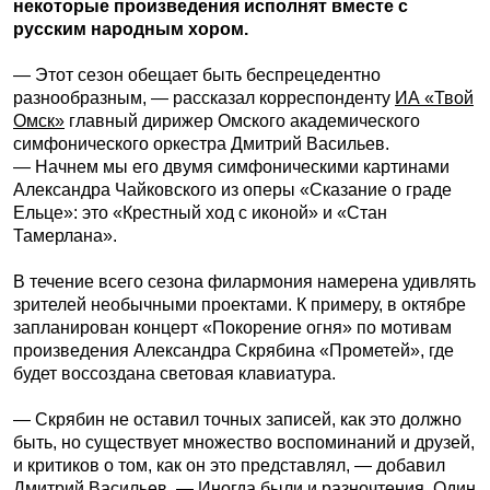
некоторые произведения исполнят вместе с
русским народным хором.
— Этот сезон обещает быть беспрецедентно
разнообразным, — рассказал корреспонденту
ИА «Твой
Омск»
главный дирижер Омского академического
симфонического оркестра Дмитрий Васильев.
— Начнем мы его двумя симфоническими картинами
Александра Чайковского из оперы «Сказание о граде
Ельце»: это «Крестный ход с иконой» и «Стан
Тамерлана».
В течение всего сезона филармония намерена удивлять
зрителей необычными проектами. К примеру, в октябре
запланирован концерт «Покорение огня» по мотивам
произведения Александра Скрябина «Прометей», где
будет воссоздана световая клавиатура.
— Скрябин не оставил точных записей, как это должно
быть, но существует множество воспоминаний и друзей,
и критиков о том, как он это представлял, — добавил
Дмитрий Васильев. — Иногда были и разночтения. Один