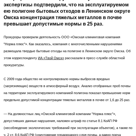
экспертизы подтвердили, что на эксплуатируемом
ею полигоне бытовых отходов в Ленинском округе
Омска концентрация тяжелых металлов в почве
превышает допустимые нормы в 25 раз.
Прокуроры проверили деятельность ООО «Омская клининговая компания
"Норма плюс"». Как оказалось, компания с многочисленными нарушениями
размещала твердые бытовые отходы на полигоне в Ленинском округе Омска. Об
этом корреспонденту
ИА «Твой Омск»
рассказали в пресс-службе областной
прокуратуры.
С 2009 года общество не контролировало нормы выбросов вредных
(загрязняющих) веществ в атмосферный воздух. Анализ отобранных проб почвы
на территории эксплуатируемого компанией полигона показал превышение норм
предельно допустимой концентрации тяжелых металлов в почве от 1,6 до 25 раз.
— На должностных лиц «Омской клининговой компании "Норма плюс"»,
допустивших данные нарушения, наложен штраф по статье 8.1 КоАП РФ
(несоблюдение экологических требований при эксплуатации объектов), а также по
ч. 2 ст. 8.6 КоАП РФ (уничтожение плодородного слоя почвы, а равно порча