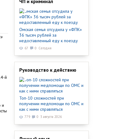
ЧП и криминал
Омская семья отсудила у «ФПК»
36 тысяч рублей за
ы»
недоставленный еду к поезду
67
0
Сегодня
Руководство к действию
14-й
Топ-10 сложностей при
получении медпомощи по ОМС и
 и
как с ними справляться
исты
о
779
0
3 августа 2026
Личный опыт