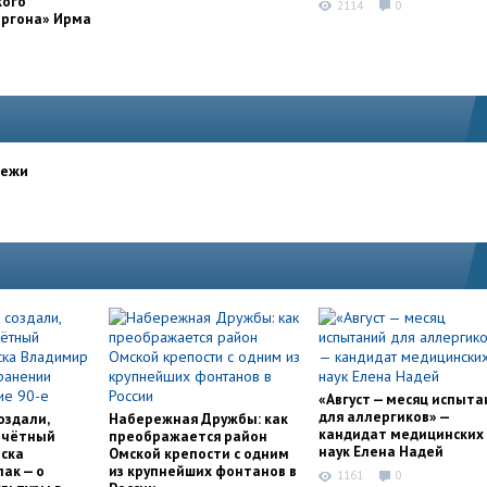
кого
2114
0
оргона» Ирма
дежи
«Август — месяц испыта
для аллергиков» —
оздали,
Набережная Дружбы: как
кандидат медицинских
очётный
преображается район
наук Елена Надей
ска
Омской крепости с одним
ак — о
из крупнейших фонтанов в
1161
0