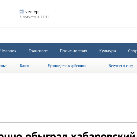
четверг
6 августа,
4:55:11
Человек
Транспорт
Происшествия
Культура
Спор
рвью
Блоги
Руководство к действию
Вступает в силу
енно обыграл хабаровский