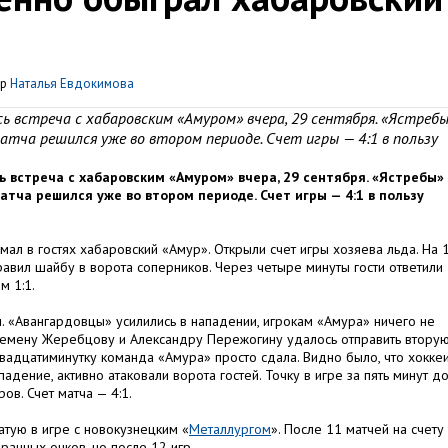
ор
Наталья Евдокимова
ь встреча с хабаровским «Амуром» вчера, 29 сентября. «Ястреб
матча решился уже во втором периоде. Счет игры — 4:1 в пользу
 встреча с хабаровским «Амуром» вчера, 29 сентября. «Ястребы»
атча решился уже во втором периоде. Счет игры — 4:1 в пользу
мал в гостях хабаровский «Амур». Открыли счет игры хозяева льда. На 
авил шайбу в ворота соперников. Через четыре минуты гости ответили
м 1:1.
 «Авангардовцы» усилились в нападении, игрокам «Амура» ничего не
 Семену Жеребцову и Александру Пережогину удалось отправить вторую
вадцатиминутку команда «Амура» просто сдала. Видно было, что хокке
падение, активно атаковали ворота гостей. Точку в игре за пять минут д
в. Счет матча — 4:1.
тую в игре с новокузнецким «
Металлургом
». После 11 матчей на счету
ранных очков, но после 12 игр.