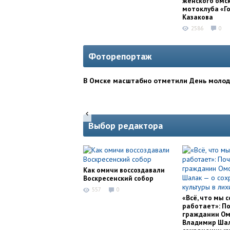
женского омс
мотоклуба «Г
Казакова
2586
0
Фоторепортаж
В Омске масштабно отметили День моло
Выбор редактора
Как омичи воссоздавали
Воскресенский собор
557
0
«Всё, что мы с
работает»: П
гражданин Ом
Владимир Шал