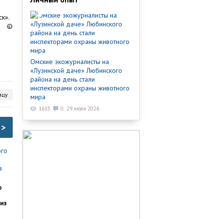
к».
©
Омские экожурналисты на
«Лузинской даче» Любинского
района на день стали
инспекторами охраны животного
ицу
мира
1615
0
29 июля 2026
>
о
из