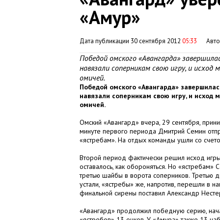
«Амур»
Дата публикации 30 сентября 2012
05:33
Авт
Победой омского «Авангарда» завершилас
навязали соперникам свою игру, и исход 
омичей.
Победой омского «Авангарда» завершилась
навязали соперникам свою игру, и исход м
омичей.
Омский «Авангард» вчера, 29 сентября, прини
минуте первого периода Дмитрий Семин отпр
«ястребам». На отдых команды ушли со счето
Второй период фактически решил исход игры.
оставалось, как обороняться. Но «ястребам»
третью шайбы в ворота соперников. Третью д
устали, «ястребы» же, напротив, перешли в на
финальной сирены поставил Александр Нестеро
«Авангард» продолжил победную серию, нача
«ястребов» 13 очков. У «Амура» также 13 наб