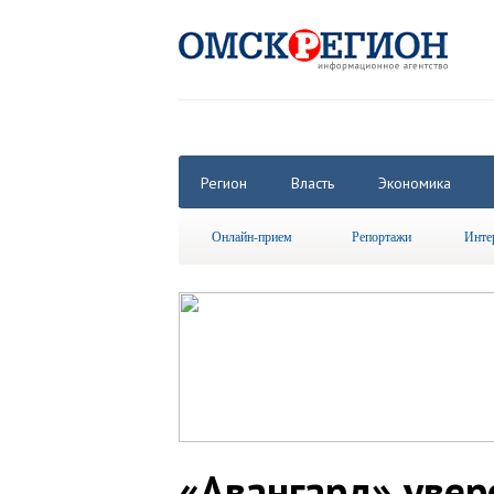
Регион
Власть
Экономика
Онлайн-прием
Репортажи
Инте
«Авангард» увер