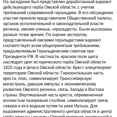
На заседании был представлен доработанный вариант
действующего герба Омской области, с учетом
требований современной геральдики. В его обсуждении
участие приняли представители Общественной палаты,
органов исполнительной и законодательной власти
региона, омские ученые, геральдисты. Были высказаны
разные точки зрения. По оценке экспертов,
представленный омскими геральдистами вариант
соответствует всем общепринятым требованиям,
предъявляемым Геральдическим советом при
Президенте РФ. В частности, красное поле щита
наследует цвет исторического герба Омской области
1825 года и флага Омской области. Крест олицетворяет
территорию Омской области. Горизонтальная часть
креста, пояс, символизирует Транссибирскую
магистраль, давшую импульс к экономическому
развитию Омского региона, связь Запада и Востока
страны. Вертикальная часть креста, обремененная
волнистым лазоревым столбом, символизирует связь
севера и юга водным путем по реке Иртыш. Для
выражения административного центра области в центр
герба вписаны контуры Омской крепости, основанной в