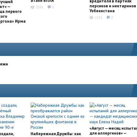
атаки БПЛА
вредителя в партиях
лучший
персиков и нектаринов 
нт» —
2581
0
Узбекистана
ца первого
кого
2131
0
оргона» Ирма
дежи
«Август — месяц испыта
для аллергиков» —
оздали,
Набережная Дружбы: как