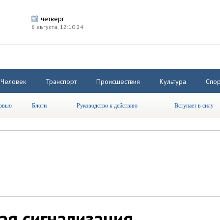
четверг
6 августа,
12:10:25
Человек
Транспорт
Происшествия
Культура
Спор
рвью
Блоги
Руководство к действию
Вступает в силу
ая сигнализация