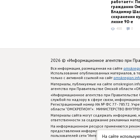
работает»: П
гражданин Ом
Владимир Шал
сохранении ку
лихие 90-е
488
0
2026 © «Информационное агентство при Пр
Вся информация, размещенная на сайте
omskregi
Использование опубликованных материалов, в т
только с активной ссылкой на сайт
omskregion.inf
Материалы, публикуемые на сайте omskregion.i
агентство при Правительстве Омской области «
«Информационное агентство при Правительстве
службой по надзору в сфере связи, информацион
Регистрационный номер ИА № ФС 77 - 78572. Учр
области "ОМСКРЕГИОН"»: МИНИСТЕРСТВО ВНУТРЕ
Материалы сайта могут содержать информацию, н
ответственности за содержание рекламных мате
На информационном ресурсе применяются реком
предоставления информации на основе сбора, си
пользователей сети "Интернет", находящихся на
На сайте использую