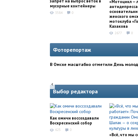
запрет на выброс веток в
«Мотоцикл — 
мусорные контейнеры
антидепресса
основательни
3584
0
женского омс
мотоклуба «Г
Казакова
2677
0
Фоторепортаж
В Омске масштабно отметили День моло
Выбор редактора
Как омичи воссоздавали
Воскресенский собор
625
0
«Всё, что мы с