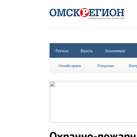
Регион
Власть
Экономика
Онлайн-прием
Репортажи
Инте
Охранно-пожарн