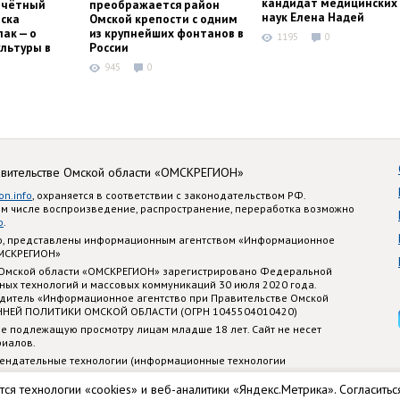
кандидат медицинских
очётный
преображается район
наук Елена Надей
ска
Омской крепости с одним
ак — о
из крупнейших фонтанов в
1195
0
льтуры в
России
945
0
авительстве Омской области «ОМСКРЕГИОН»
on.info
, охраняется в соответствии с законодательством РФ.
ом числе воспроизведение, распространение, переработка возможно
o
.
nfo, представлены информационным агентством «Информационное
ОМСКРЕГИОН»
 Омской области «ОМСКРЕГИОН» зарегистрировано Федеральной
ных технологий и массовых коммуникаций 30 июля 2020 года.
едитель «Информационное агентство при Правительстве Омской
ННЕЙ ПОЛИТИКИ ОМСКОЙ ОБЛАСТИ (ОГРН 1045504010420)
е подлежащую просмотру лицам младше 18 лет. Сайт не несет
риалов.
ендательные технологии (информационные технологии
стематизации и анализа сведений, относящихся к предпочтениям
 территории Российской Федерации)
тся технологии «cookies» и веб-аналитики «Яндекс.Метрика». Согласитьс