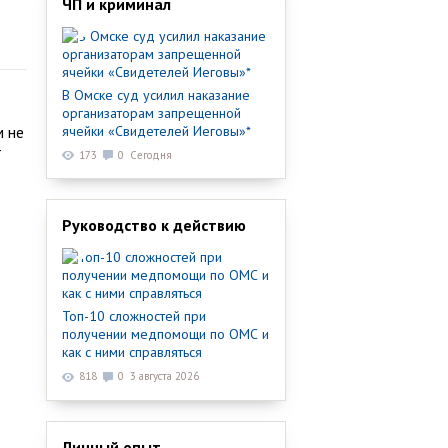
ЧП и криминал
В Омске суд усилил наказание
организаторам запрещенной
м не
ячейки «Свидетелей Иеговы»*
т
173
0
Сегодня
Руководство к действию
Топ-10 сложностей при
получении медпомощи по ОМС и
как с ними справляться
818
0
3 августа 2026
Личный опыт