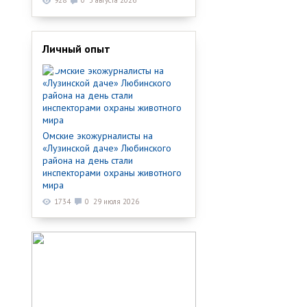
928
0
3 августа 2026
Личный опыт
Омские экожурналисты на
«Лузинской даче» Любинского
района на день стали
инспекторами охраны животного
мира
1734
0
29 июля 2026