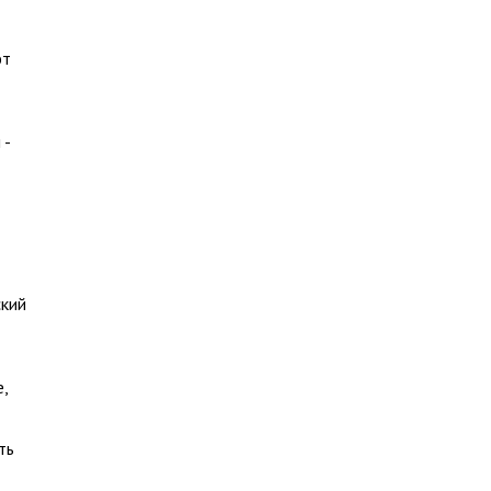
ют
 -
ский
,
ть