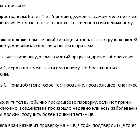
х с почками.
ространены. Более 1 из 5 индивидуумов на самом деле не име
 лечения. Но даже после этого «естественного очищения» недуг
ложноположительные ошибки чаще встречаются в группах людей
айно уколовшись использованными шприцами.
ызывают волчанку, ревматоидный артрит и другие заболевания.
 С, вероятно, имеют антитела к нему. Но большинство
ены.
is C. Понадобится второе тестирование, проверяющее генетиче
ых антител вы обычно прекращаете проверку, если нет причин
Возможно, воздействие произошло недавно или есть заболевание
вы должны получить более точный тест-РНК.
ела врач назначит проверку на РНК, чтобы подтвердить, что ес