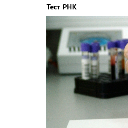
Тест РНК