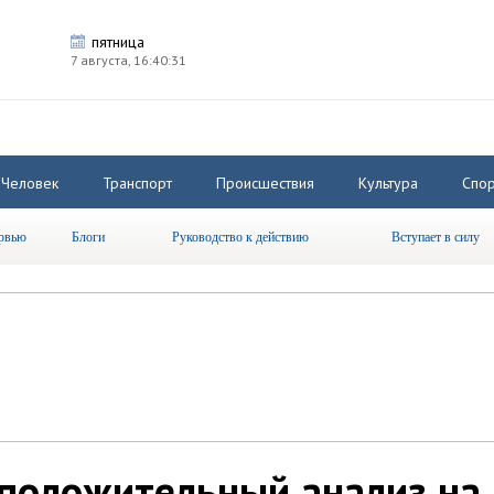
пятница
7 августа,
16:40:32
Человек
Транспорт
Происшествия
Культура
Спор
рвью
Блоги
Руководство к действию
Вступает в силу
положительный анализ на