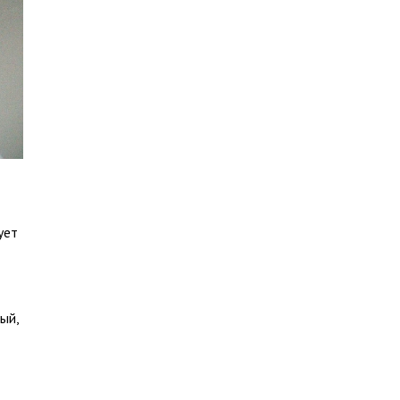
ует
ый,