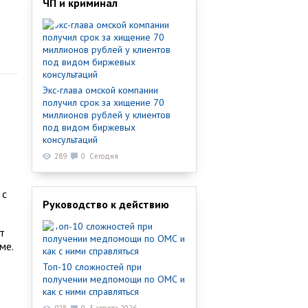
ЧП и криминал
Экс-глава омской компании
получил срок за хищение 70
миллионов рублей у клиентов
под видом биржевых
консультаций
289
0
Сегодня
 с
Руководство к действию
т
ме.
Топ-10 сложностей при
получении медпомощи по ОМС и
как с ними справляться