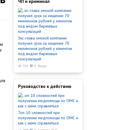
ЧП и криминал
Экс-глава омской компании
получил срок за хищение 70
ли
миллионов рублей у клиентов
е
под видом биржевых
консультаций
555
0
Вчера
для
Руководство к действию
Топ-10 сложностей при
получении медпомощи по ОМС и
как с ними справляться