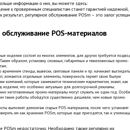
 больше информации о них, вы можете здесь:
щение к проверенным специалистам станет гарантией надежной,
к результат, регулярное обслуживание POSm – это залог успеш
о обслуживание POS-материалов
ые изделия состоят из многих элементов, для других требуется подво
 Таким образом, установку сложных, габаритных и тяжеловесных промо-
там;
о временем стенды, вывески, световые панели и пр. начинают выглядеть
ют, ломаются отдельные элементы, поверхность теряет свою былую
ики компаний, которые занимаются техническим маркетингом, знают, как
д изделия, что особенно актуально для долгосрочной рекламы;
нно изготовленные промо-материалы могут служить не один год. Особе
том такие работы обойдутся существенно дешевле, чем новые промо-
листы выполнят демонтаж старых POS-материалов, после чего установят
верить им как хранение POSm, которые еще пригодятся, так и утилиза
ые POSm недостаточно. Необходимо также регулярно их