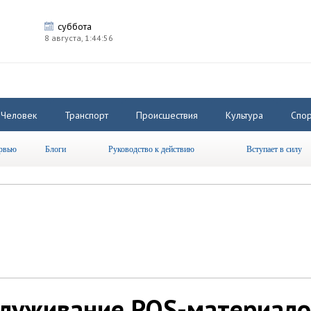
суббота
8 августа,
1:44:56
Человек
Транспорт
Происшествия
Культура
Спор
рвью
Блоги
Руководство к действию
Вступает в силу
служивание POS-материало