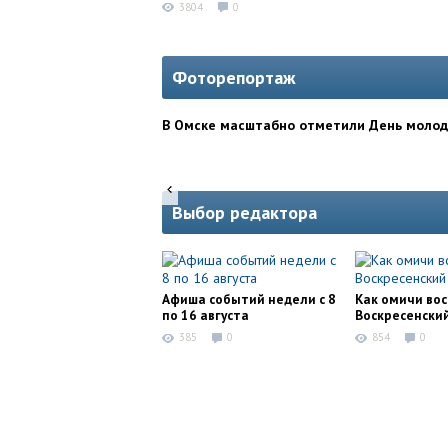
3804
0
Фоторепортаж
В Омске масштабно отметили День моло
Выбор редактора
Афиша событий недели с 8
Как омичи во
по 16 августа
Воскресенски
385
0
854
0