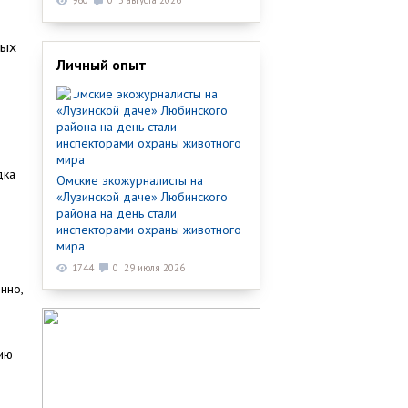
960
0
3 августа 2026
ных
Личный опыт
дка
Омские экожурналисты на
«Лузинской даче» Любинского
района на день стали
инспекторами охраны животного
мира
1744
0
29 июля 2026
нно,
цию