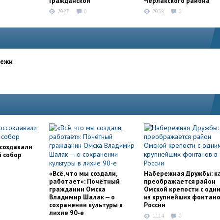
Гражданской
Черлакского района
2087
0
2038
0
дежи
ссоздавали
й собор
«Всё, что мы создали,
Набережная Дружбы: к
работает»: Почётный
преображается район
гражданин Омска
Омской крепости с одн
Владимир Шалак — о
из крупнейших фонтано
сохранении культуры в
России
лихие 90-е
1114
0