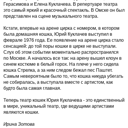
Герасимова и Елена Куклачева. В репертуаре театра
это самый яркий и красочный спектакль. В Омске он был
представлен на сцене музыкального театра.
Кстати, впервые на арене цирка с номером, в котором
была домашняя кошка, Юрий Куклачев выступил в
феврале 1976 года. Ее появление на арене цирка стало
сенсацией: до той поры кошки в цирке не выступали.
Слух об этом событии моментально распространился
по Москве. А началось все так: на арену вышел клоун в
синем костюме в белый горох. На плече у него сидела
кошка Стрелка, а за ним следом бежал пес Паштет.
Самым невероятным было то, что кошка никуда убегать
не собиралась, а выступала вместе с артистом, как
будто была самая главная.
Теперь театр кошек Юрия Куклачева - это единственный
в мире, уникальный театр, где ведущими артистами
являются кошки.
Ирина Зотова