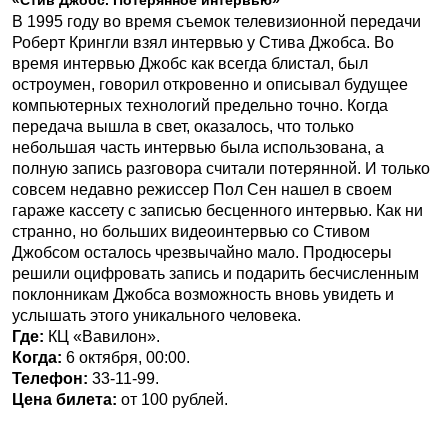
«Стив Джобс. Потерянное интервью»
В 1995 году во время съемок телевизионной передачи
Роберт Крингли взял интервью у Стива Джобса. Во
время интервью Джобс как всегда блистал, был
остроумен, говорил откровенно и описывал будущее
компьютерных технологий предельно точно. Когда
передача вышла в свет, оказалось, что только
небольшая часть интервью была использована, а
полную запись разговора считали потерянной. И только
совсем недавно режиссер Пол Сен нашел в своем
гараже кассету с записью бесценного интервью. Как ни
странно, но больших видеоинтервью со Стивом
Джобсом осталось чрезвычайно мало. Продюсеры
решили оцифровать запись и подарить бесчисленным
поклонникам Джобса возможность вновь увидеть и
услышать этого уникального человека.
Где:
КЦ «Вавилон».
Когда:
6 октября, 00:00.
Телефон:
33-11-99.
Цена билета:
от 100 рублей.