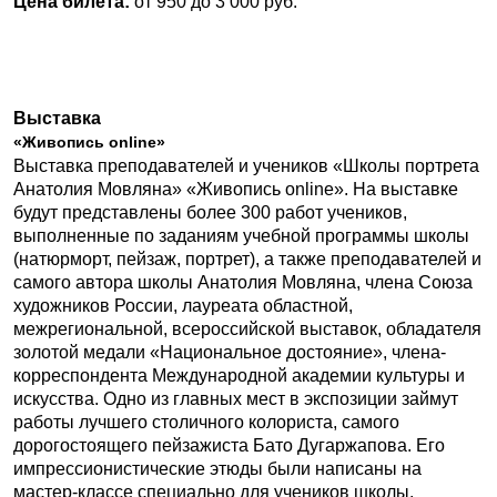
Цена билета:
от 950 до 3 000 руб.
Выставка
«Живопись online»
Выставка преподавателей и учеников «Школы портрета
Анатолия Мовляна» «Живопись online». На выставке
будут представлены более 300 работ учеников,
выполненные по заданиям учебной программы школы
(натюрморт, пейзаж, портрет), а также преподавателей и
самого автора школы Анатолия Мовляна, члена Союза
художников России, лауреата областной,
межрегиональной, всероссийской выставок, обладателя
золотой медали «Национальное достояние», члена-
корреспондента Международной академии культуры и
искусства. Одно из главных мест в экспозиции займут
работы лучшего столичного колориста, самого
дорогостоящего пейзажиста Бато Дугаржапова. Его
импрессионистические этюды были написаны на
мастер-классе специально для учеников школы.