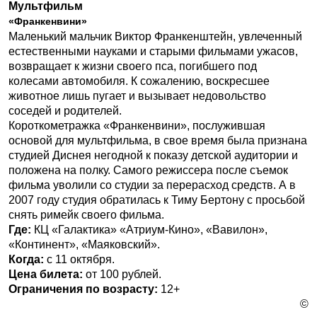
Мультфильм
«Франкенвини»
Маленький мальчик Виктор Франкенштейн, увлеченный
естественными науками и старыми фильмами ужасов,
возвращает к жизни своего пса, погибшего под
колесами автомобиля. К сожалению, воскресшее
животное лишь пугает и вызывает недовольство
соседей и родителей.
Короткометражка «Франкенвини», послужившая
основой для мультфильма, в свое время была признана
студией Диснея негодной к показу детской аудитории и
положена на полку. Самого режиссера после съемок
фильма уволили со студии за перерасход средств. А в
2007 году студия обратилась к Тиму Бертону с просьбой
снять римейк своего фильма.
Где:
КЦ «Галактика» «Атриум-Кино», «Вавилон»,
«Континент», «Маяковский».
Когда:
с 11 октября.
Цена билета:
от 100 рублей.
Ограничения по возрасту:
12+
©