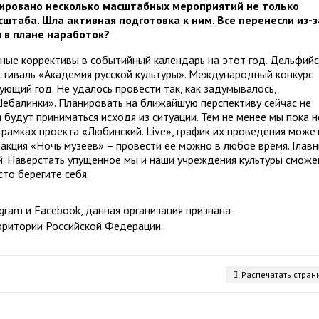
нировано несколько масштабных мероприятий не только
сштаба. Шла активная подготовка к ним. Все перенесли из-з
 в плане наработок?
зные коррективы в событийный календарь на этот год. Дельфий
естиваль «Академия русской культуры». Международный конкурс
дующий год. Не удалось провести так, как задумывалось,
ебалинки». Планировать на ближайшую перспективу сейчас не
будут приниматься исходя из ситуации. Тем не менее мы пока н
рамках проекта «Любинский. Live», график их проведения може
 акция «Ночь музеев» – провести ее можно в любое время. Глав
й. Наверстать упущенное мы и наши учреждения культуры сможе
сто берегите себя.
ram и Facebook, данная организация признана
рритории Российской Федерации.
Распечатать стран