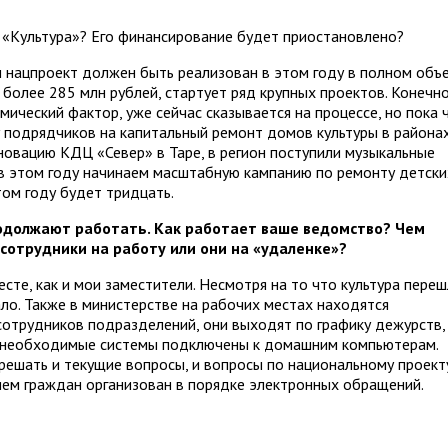
 «Культура»? Его финансирование будет приостановлено?
м нацпроект должен быть реализован в этом году в полном объе
более 285 млн рублей, стартует ряд крупных проектов. Конечно
мический фактор, уже сейчас сказывается на процессе, но пока 
у подрядчиков на капитальный ремонт домов культуры в районах
новацию КДЦ «Север» в Таре, в регион поступили музыкальные
в этом году начинаем масштабную кампанию по ремонту детски
том году будет тридцать.
родолжают работать. Как работает ваше ведомство? Чем
 сотрудники на работу или они на «удаленке»?
сте, как и мои заместители. Несмотря на то что культура пере
ало. Также в министерстве на рабочих местах находятся
сотрудников подразделений, они выходят по графику дежурств,
е необходимые системы подключены к домашним компьютерам.
решать и текущие вопросы, и вопросы по национальному проект
ем граждан организован в порядке электронных обращений.