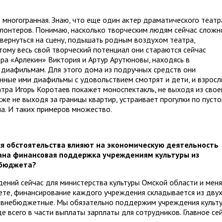
 многогранная. Знаю, что еще один актер драматического театр
волонтеров. Понимаю, насколько творческим людям сейчас сложн
 вернуться на сцену, подышать родным воздухом театра,
тому весь свой творческий потенциал они стараются сейчас
атра «Арлекин» Виктория и Артур Арутюновы, находясь в
 диафильмам. Для этого дома из подручных средств они
нные ими диафильмы с удовольствием смотрят и дети, и взросл
еатра Игорь Коротаев покажет моноспектакль, не выходя из свое
же не выходя за границы квартир, устраивает прогулки по пуст
а. И таких примеров множество.
ся обстоятельства влияют на экономическую деятельность
ана финансовая поддержка учреждениям культуры из
 бюджета?
ний сейчас для министерства культуры Омской области и меня
аете, финансирование каждого учреждения складывается из дву
 внебюджетные. Мы обязательно поддержим учреждения культ
е всего в части выплаты зарплаты для сотрудников. Главное се