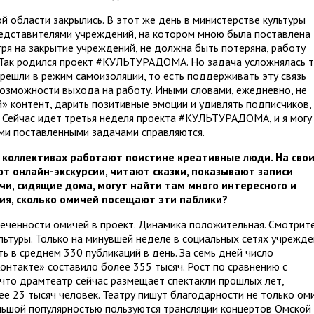
й области закрылись. В этот же день в министерстве культуры
редставителями учреждений, на котором мною была поставлена
отря на закрытие учреждений, не должна быть потеряна, работу
 Так родился проект #КУЛЬТУРАДОМА. Но задача усложнялась т
перешли в режим самоизоляции, то есть поддерживать эту связь
озможности выхода на работу. Иными словами, ежедневно, не
й» контент, дарить позитивные эмоции и удивлять подписчиков,
 Сейчас идет третья неделя проекта #КУЛЬТУРАДОМА, и я могу
еми поставленными задачами справляются.
 коллективах работают поистине креативные люди. На сво
т онлайн-экскурсии, читают сказки, показывают записи
ичи, сидящие дома, могут найти там много интересного и
ция, сколько омичей посещают эти паблики?
леченности омичей в проект. Динамика положительная. Смотрит
льтуры. Только на минувшей неделе в социальных сетях учрежде
ть в среднем 330 публикаций в день. За семь дней число
онтакте» составило более 355 тысяч. Рост по сравнению с
 что драмтеатр сейчас размещает спектакли прошлых лет,
е 23 тысяч человек. Театру пишут благодарности не только оми
ольшой популярностью пользуются трансляции концертов Омской