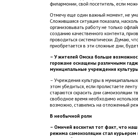
филармонии, свой посетитель, если можно
Отмечу еще один важный момент, не умал
Сложившаяся ситуация показала, наскол
организовывать работу не только офлайн,
созданию качественного контента, приз
проводиться систематически. Думаю, что
приобретается в эти сложные дни, будет
– У жителей Омска больше возможнос
горожане оснащены различными гадже
муниципальные учреждения культуры?
– Учреждения культуры в муниципальных 
этом убедиться, если пролистаете лент
стараются скрасить дни самоизоляции тв
свободное время необходимо использова
возможно, ставились на отложенный режи
В необычной роли
– Омичей восхитил тот факт, что наш
режима самоизоляции стал курьером 