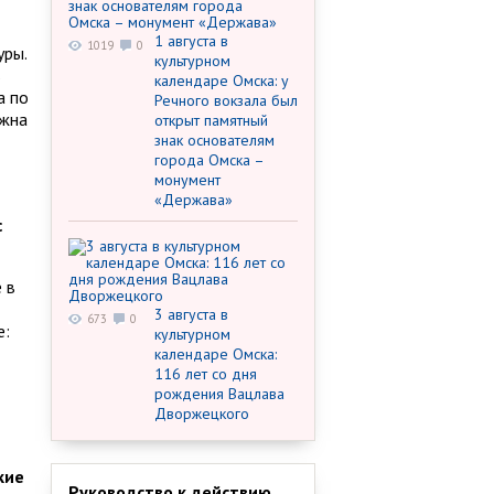
1 августа в
1019
0
уры.
культурном
ь
календаре Омска: у
а по
Речного вокзала был
лжна
открыт памятный
знак основателям
города Омска –
монумент
«Держава»
с
 в
3 августа в
673
0
е:
культурном
календаре Омска:
116 лет со дня
рождения Вацлава
Дворжецкого
кие
Руководство к действию