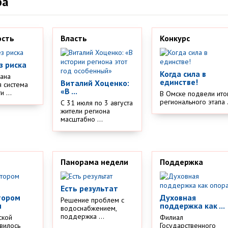
ра
ость
Власть
Конкурс
з риска
Когда сила в
дана
единстве!
Виталий Хоценко:
 система
«В ...
 ...
В Омске подвели ито
регионального этапа .
С 31 июля по 3 августа
жители региона
масштабно ...
Панорама недели
Поддержка
Есть результат
тором
Духовная
Решение проблем с
м
поддержка как ...
водоснабжением,
поддержка ...
ской
Филиал
вилось
Государственного