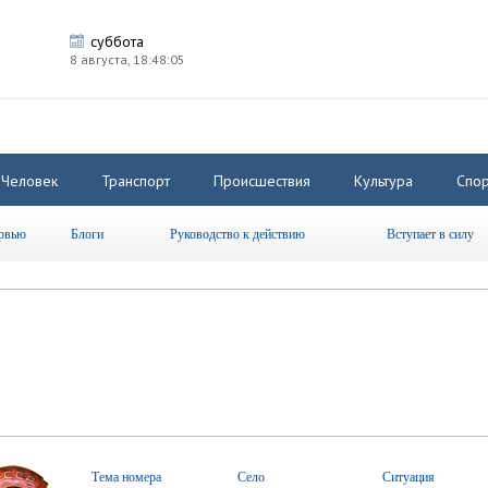
суббота
8 августа,
18:48:06
Человек
Транспорт
Происшествия
Культура
Спор
рвью
Блоги
Руководство к действию
Вступает в силу
Тема номера
Село
Ситуация