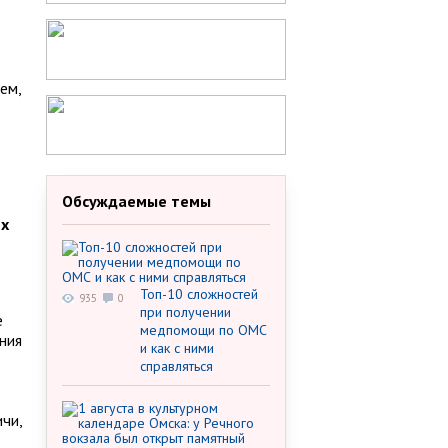
ем,
Обсуждаемые темы
их
Топ-10 сложностей
935
0
при получении
е
медпомощи по ОМС
ния
и как с ними
справляться
чи,