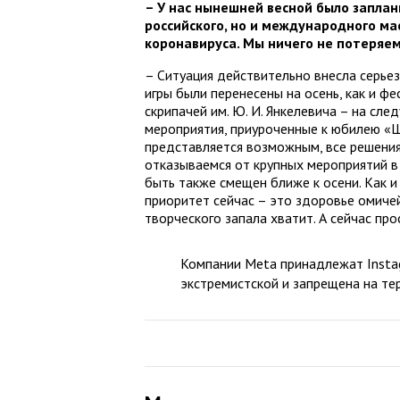
– У нас нынешней весной было запла
российского, но и международного ма
коронавируса. Мы ничего не потеряем
– Ситуация действительно внесла серье
игры были перенесены на осень, как и ф
скрипачей им. Ю. И. Янкелевича – на сле
мероприятия, приуроченные к юбилею «Ш
представляется возможным, все решения 
отказываемся от крупных мероприятий в 
быть также смещен ближе к осени. Как и
приоритет сейчас – это здоровье омиче
творческого запала хватит. А сейчас про
Компании Meta принадлежат Instag
экстремистской и запрещена на те