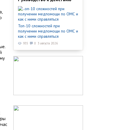
а,
о
Топ-10 сложностей при
получении медпомощи по ОМС и
как с ними справляться
935
0
3 августа 2026
ые.
й
ому
х
уры
йчас