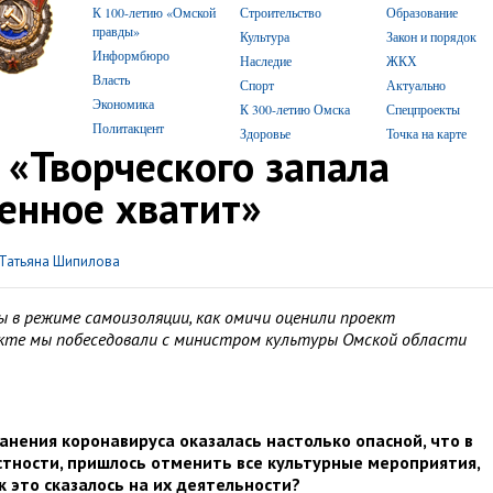
К 100-летию «Омской
Строительство
Образование
правды»
Культура
Закон и порядок
Информбюро
Наследие
ЖКХ
Власть
Спорт
Актуально
Экономика
К 300-летию Омска
Спецпроекты
Политакцент
Здоровье
Точка на карте
«Творческого запала
енное хватит»
Татьяна Шипилова
 в режиме самоизоляции, как омичи оценили проект
кте мы побеседовали с министром культуры Омской области
анения коронавируса оказалась настолько опасной, что в
астности, пришлось отменить все культурные мероприятия,
к это сказалось на их деятельности?