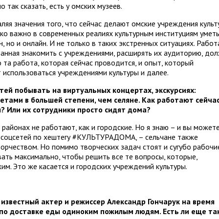
 так сказать, есть у омских музеев.
яя значения того, что сейчас делают омские учреждения культ
ько важно в современных реалиях культурным институциям умет
 но и онлайн. И не только в таких экстренных ситуациях. Работ
ванная знакомить с учреждениями, расширять их аудиторию, до
 та работа, которая сейчас проводится, и опыт, который
 использоваться учреждениями культуры и далее.
тей побывать на виртуальных концертах, экскурсиях:
тами в большей степени, чем селяне. Как работают сейча
 Или их сотрудники просто сидят дома?
районах не работают, как и городские. Но я знаю – и вы можете
у соцсетей по хештегу #КУЛЬТУРАДОМА, – сельчане также
орчеством. Но помимо творческих задач стоят и сугубо рабочи
ть максимально, чтобы решить все те вопросы, которые,
м. Это же касается и городских учреждений культуры.
 известный актер и режиссер Александр Гончарук на время
по доставке еды одиноким пожилым людям. Есть ли еще та