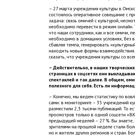
– 27 марта учреждения культуры в Омско
состоялось оперативное совещание с п
задача: связь омичей с культурой, несм
необходимо перевести в режим онлайн.
что наши сотрудники, как и все омичи, 
необходимо в домашних условиях, без в
сбавляя темпа, генерировать «культурны
находить новые формы взаимодействия.
сказать, что учреждения культуры со вс
– Действительно, в наших творческих
страницах в соцсетях они выкладываю
спектаклей и так далее. В общем, ом
полезного для себя. Есть ли информа
– Конечно, мы ведем статистику по вов
сами: в мониторинге – 35 учреждений ку
разместили 2,3 тысячи публикаций. То ес
просмотров только в одной соцсети «ВК
предыдущей неделей – 27 %. Вы знаете,
зрителями на прошлой неделе стали боле
но и жители других регионов и стран. Б