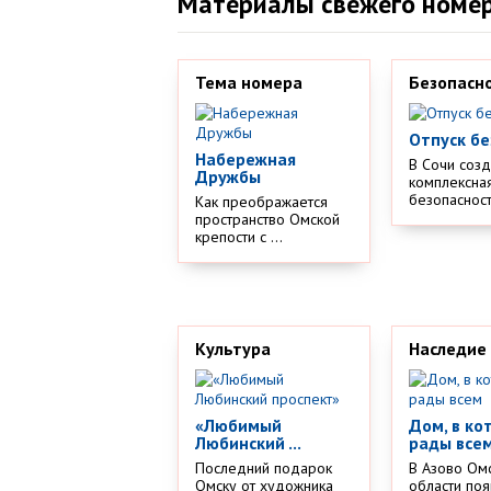
Материалы свежего номе
Тема номера
Безопасн
Отпуск бе
Набережная
В Сочи соз
Дружбы
комплексная
безопасности
Как преображается
пространство Омской
крепости с ...
Культура
Наследие
«Любимый
Дом, в ко
Любинский ...
рады все
Последний подарок
В Азово Ом
Омску от художника
области поя