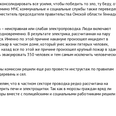
консолидировать все усилия, чтобы победить то зло, ту беду, о
 помимо МЧС коммунальные и социальные службы также перевед
аместитель председателя правительства Омской области Геннад
 – неисправная или слабая электропроводка. Люди включают
дновременно. В результате электрика, рассчитанная на пару
ся. Именно по этой причине накануне произошел инцидент в
ожар в частном доме, который унес жизни пятерых человек,
ю назад все по этой же причине произошел крупный пожар в зда
ь эвакуировать 350 человек и тем самым исключить человеческ
ны комиссии решили еще раз провести инструктаж по правилам
еревень и сел.
елям, что в частном секторе проводка редко рассчитана на
рить печи и электрощитки. Так как в морозы граждан вряд ли
торы вместе с полицейскими и социальными работниками решили