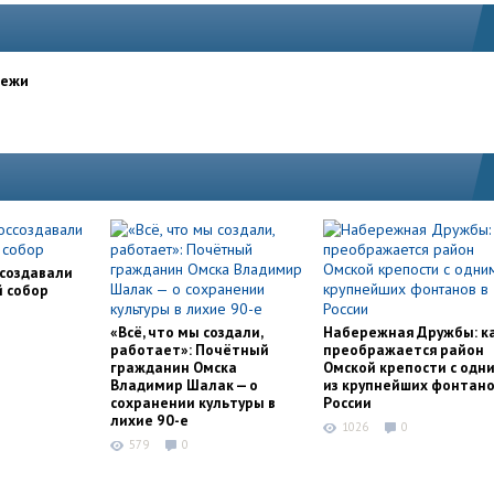
дежи
ссоздавали
й собор
«Всё, что мы создали,
Набережная Дружбы: к
работает»: Почётный
преображается район
гражданин Омска
Омской крепости с одн
Владимир Шалак — о
из крупнейших фонтано
сохранении культуры в
России
лихие 90-е
1026
0
579
0