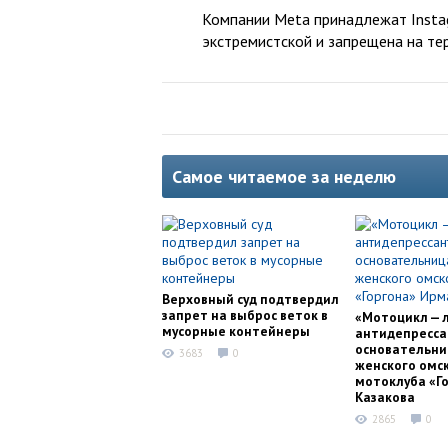
Компании Meta принадлежат Instag
экстремистской и запрещена на те
Самое читаемое за неделю
Верховный суд подтвердил
запрет на выброс веток в
«Мотоцикл — 
мусорные контейнеры
антидепресса
основательни
3683
0
женского омс
мотоклуба «Г
Казакова
2865
0