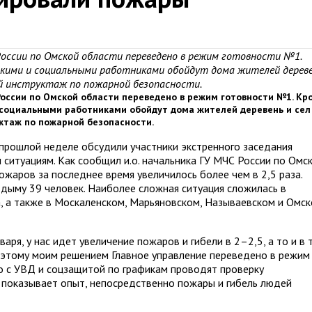
России по Омской области переведено в режим готовности №1.
скими и социальными работниками обойдут дома жителей дерев
ый инструктаж по пожарной безопасности.
России по Омской области переведено в режим готовности №1. Кр
 социальными работниками обойдут дома жителей деревень и сел
ктаж по пожарной безопасности.
прошлой неделе обсудили участники экстренного заседания
ситуациям. Как сообщил и.о. начальника ГУ МЧС России по Омс
жаров за последнее время увеличилось более чем в 2,5 раза.
в дыму 39 человек. Наиболее сложная ситуация сложилась в
, а также в Москаленском, Марьяновском, Называевском и Омс
варя, у нас идет увеличение пожаров и гибели в 2–2,5, а то и в 
Поэтому моим решением Главное управление переведено в режим
о с УВД и соцзащитой по графикам проводят проверку
к показывает опыт, непосредственно пожары и гибель людей