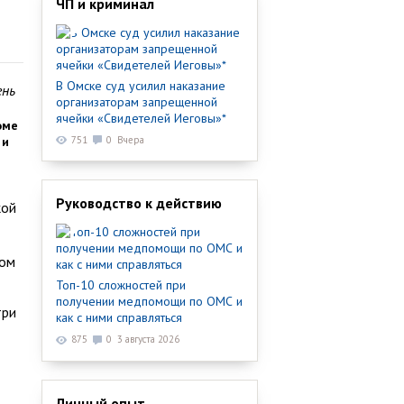
ЧП и криминал
В Омске суд усилил наказание
ень
организаторам запрещенной
ячейки «Свидетелей Иеговы»*
оме
 и
751
0
Вчера
Руководство к действию
кой
ком
Топ-10 сложностей при
получении медпомощи по ОМС и
три
как с ними справляться
875
0
3 августа 2026
Личный опыт