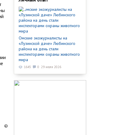
т
ены
ий
Омские экожурналисты на
«Лузинской даче» Любинского
района на день стали
инспекторами охраны животного
нии
мира
ие
1645
0
29 июля 2026
©