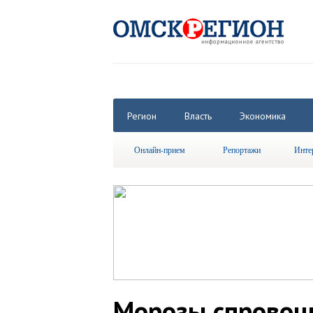
Регион
Власть
Экономика
Онлайн-прием
Репортажи
Инте
Морозы спровоц