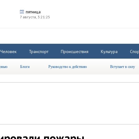
пятница
7 августа,
3:21:26
Человек
Транспорт
Происшествия
Культура
Спор
рвью
Блоги
Руководство к действию
Вступает в силу
ировали пожары