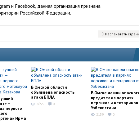
ram и Facebook, данная организация признана
рритории Российской Федерации.
Распечатать стран
В Омской области
объявлена опасность
В Омске нашли опасног
атаки БПЛА
вредителя в партиях
лучший
персиков и нектаринов 
нт» —
2655
0
Узбекистана
ца первого
кого
2159
0
оргона» Ирма