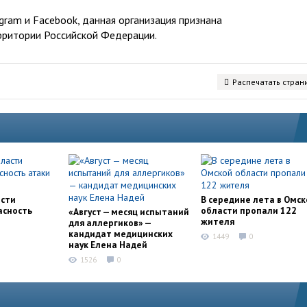
ram и Facebook, данная организация признана
рритории Российской Федерации.
Распечатать стран
асти
В середине лета в Омск
асность
области пропали 122
«Август — месяц испытаний
жителя
для аллергиков» —
кандидат медицинских
1449
0
наук Елена Надей
1526
0