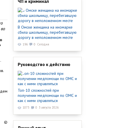
ЧП и криминал
го
В Омске женщина на иномарке
 во
сбила школьницу, перебегавшую
дорогу в неположенном месте
о
о
196
0
Сегодня
.
Руководство к действию
в.
Топ-10 сложностей при
удем
получении медпомощи по ОМС и
как с ними справляться
1073
0
3 августа 2026
©
Личный опыт