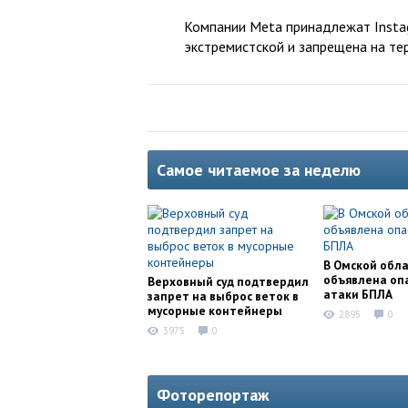
Компании Meta принадлежат Instag
экстремистской и запрещена на те
Самое читаемое за неделю
В Омской обл
объявлена оп
Верховный суд подтвердил
атаки БПЛА
запрет на выброс веток в
мусорные контейнеры
2895
0
3975
0
Фоторепортаж