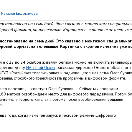
р
Наталья Евдокимова
иостановлено на семь дней. Это связано с монтажом специально
фровой формат, на телевышке. Картинка с экранов исчезнет уже
иостановлено на семь дней. Это связано с монтажом специальног
ровой формат, на телевышке. Картинка с экранов исчезнет уже в
я и с 22 по 24 октября жителям региона можно не включать телевизоры
орреспонденту
ИА «Твой Омск»
рассказал директор Омского областного
УП «Российская телевизионная и радиовещательная сеть» Олег Сурико
ования, способного транслировать программы в цифровом формате.
сто пережить, — советует Олег Суриков. — Сейчас мы проводим
 180 метров освобождаем место для цифрового передатчика. Потом б
о антенны «Первого канала», поэтому после возобновления вещания
ми.
нца года, когда намечен запуск в тестовом режиме цифрового