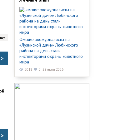
ицу
Омские экожурналисты на
«Лузинской даче» Любинского
района на день стали
инспекторами охраны животного
>
мира
2018
0
29 июля 2026
ой
>