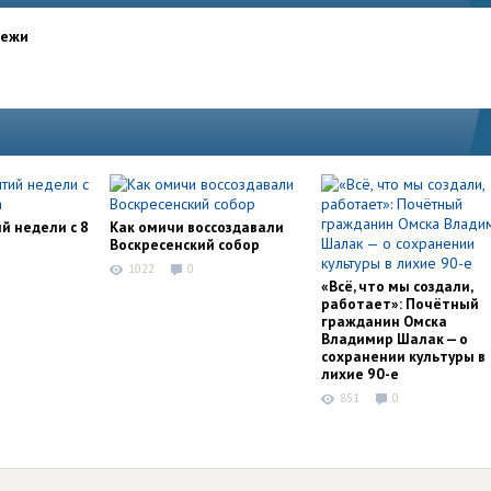
дежи
й недели с 8
Как омичи воссоздавали
Воскресенский собор
1022
0
«Всё, что мы создали,
работает»: Почётный
гражданин Омска
Владимир Шалак — о
сохранении культуры в
лихие 90-е
851
0