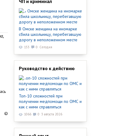
ЧП и криминал
В Омске женщина на иномарке
сбила школьницу, перебегавшую
а,
дорогу в неположенном месте
153
0
Сегодня
Руководство к действию
ась
Топ-10 сложностей при
получении медпомощи по ОМС и
как с ними справляться
©
1066
0
3 августа 2026
Личный опыт