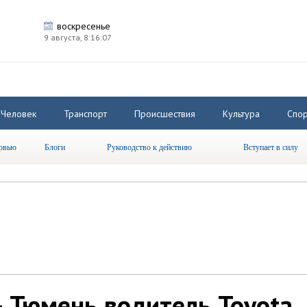
воскресенье
9 августа,
8:16:07
Человек
Транспорт
Происшествия
Культура
Спор
рвью
Блоги
Руководство к действию
Вступает в силу
— Тюмень водитель Toyota