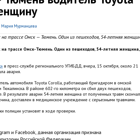
женщину
р
Мария Мурманцева
ек на трассе Омск — Тюмень. Один из пешеходов, 54-летняя женщин
ек на трассе Омск-Тюмень. Один из пешеходов, 54-летняя женщина,
к»
в пресс-службе регионального УГИБДД, вчера, 15 октября, около 21
ла авария.
тель автомобиля Toyota Corolla, работающий бригадиром в омской
и Тюкалинска. В районе 602-го километра он сбил двух пешеходов,
 В результате аварии 54-летняя женщина от полученных травм скончал
жчина, доставлен в медицинское учреждение с серьезными травмами.
и полиции установят в ходе проверки.
ram и Facebook, данная организация признана
рритории Российской Федерации.