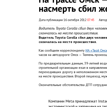
насмерть сбил 
Дата публикации 16 октября 2012
07:45
Авто
Водитель Toyota Corolla сбил двух челов
скончалась на месте происшествия.
Водитель Toyota Corolla сбил двух челов
скончалась на месте происшествия.
Как сообщили корреспонденту
ИА «Твой Омс
часов на автодороге Омск — Тюмень произош
По предварительным данным, 39-летний води
строительной организации ехал в направлени
переходивших дорогу в неположенном месте.
на месте происшествия. Второй пешеход, му
Окончательные обстоятельства ДТП сотрудник
Компании Meta принадлежат Instag
экстремистской и запрещена на те