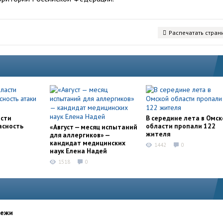
Распечатать стран
асти
В середине лета в Омск
асность
области пропали 122
«Август — месяц испытаний
жителя
для аллергиков» —
кандидат медицинских
1442
0
наук Елена Надей
1518
0
дежи