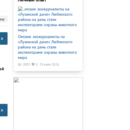
ицу
Омские экожурналисты на
>
«Лузинской даче» Любинского
района на день стали
инспекторами охраны животного
мира
2003
0
29 июля 2026
ой
>