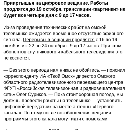
Прииртышья на цифровое вещание. Работы
продлятся до 19 октября, трансляции «картинки» не
будет все четыре дня с 9 до 17 часов.
Из-за проведения технических работ на омской
телевышке ожидается временное отсутствие эфирного
сигнала.
Перерывы в вещании продлятся
с 16 по 19
октября и с 22 по 24 октября с 9 до 17 часов. При этом
абонентов спутникового и кабельного телевидения это
не коснется.
— Без этого периода нам никак не обойтись, — пояснил
корреспонденту
ИА «Твой Омск»
директор Омского
областного радиотелевизионного передающего центра
ФГУП «Российская телевизионная и радиовещательная
сеть» Олег Суриков. — Пока стоит хорошая погода, мы
должны провести работы на телевышке — установить
цифровой передатчик на месте антенны «Первого
канала». Поэтому после возобновления вещания
программы этого канала могут идти с помехами.