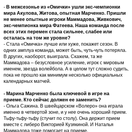
-
В межсезонье из «Омички» ушли экс-чемпионки
мира Акулова, Житова, опытная Марченко. Пришли
не менее опытные игроки Маммадова, Живкович,
экс-чемпионка мира Фатеева. Наша команда после
всех этих перемен стала сильнее, слабее или
осталась на том же уровне?
- Стала «Омичка» лучше или хуже, покажет сезон. В
одних амплуа команда, может быть, чуть-чуть потеряла.
В других, наоборот, выиграла. Скажем, та же
Маммадова – безусловное усиление, игрок с мировым
именем, звезда волейбола. А в целом тут сложно судить,
пока не прошло как минимум несколько официальных
календарных матчей.
- Марина Марченко была ключевой в игре на
приеме. Кто сейчас должен ее заменить?
- Ольга Сажина. В швейцарском «Волеро» она играла
именно в четвертой зоне, и у нее очень хороший прием.
Тьфу-тьфу-тьфу (стучит по столу). Она держит прием
вместе с либеро Викторией Кузякиной. И Наталья
Маммадова тоже помогает на приеме.