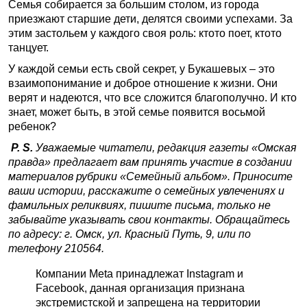
Семья собирается за большим столом, из города
приезжают старшие дети, делятся своими успехами. За
этим застольем у каждого своя роль: кто­то поет, кто­то
танцует.
У каждой семьи есть свой секрет, у Букашевых – это
взаимопонимание и доброе отношение к жизни. Они
верят и надеются, что все сложится благополучно. И кто
знает, может быть, в этой семье появится восьмой
ребенок?
P. S.
Уважаемые читатели, редакция газеты «Омская
правда» предлагает вам принять участие в создании
материалов рубрики «Семейный альбом». Приносите
ваши истории, расскажите о семейных увлечениях и
фамильных реликвиях, пишите письма, только не
забывайте указывать свои контакты. Обращайтесь
по адресу: г. Омск, ул. Красный Путь, 9, или по
телефону 21­05­64.
Компании Meta принадлежат Instagram и
Facebook, данная организация признана
экстремистской и запрещена на территории