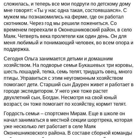
сложилась, и теперь все мои подруги по детскому дому
мне говорят: «Ты у нас одна такая, состоявшаяся». С
мужем мы познакомились на ферме, где он работал
скотником. Через год мы решили пожениться. Со
временем переехали в Оконешниковский район, в село
Маяк. Четверть века пролетели как один день. Он для
меня любимый и понимающий человек, во всем опора и
поддержка.
Сегодня Ольга занимается детьми и домашним
хозяйством. На подворье семьи Букашевых три коровы,
шесть лошадей, телка, семь телят, тридцать овец, много
птицы. Управиться с этим неугомонным хозяйством
помогают дети. Старший сын Даурен живет и работает в
городе экспедитором. У него уже тоже растет
двухлетний сын, Богдан. Несмотря на свой юный
возраст, он тоже помогает по хозяйству, кормит телят.
Гордость семьи – спортс­мен Мирам. Еще в школе он
начал заниматься в местной секции шорт­трека, которая
уже несколько лет работает в селе Маяк
Оконешниковского района. В составе сборной команды