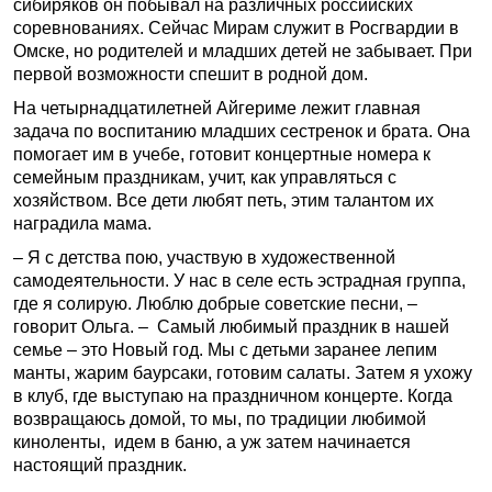
сибиряков он побывал на различных российских
соревнованиях. Сейчас Мирам служит в Росгвардии в
Омске, но родителей и младших детей не забывает. При
первой возможности спешит в родной дом.
На четырнадцатилетней Айгериме лежит главная
задача по воспитанию младших сестренок и брата. Она
помогает им в учебе, готовит концертные номера к
семейным праздникам, учит, как управляться с
хозяйством. Все дети любят петь, этим талантом их
наградила мама.
– Я с детства пою, участвую в художественной
самодеятельности. У нас в селе есть эстрадная группа,
где я солирую. Люблю добрые советские песни, –
говорит Ольга. – Самый любимый праздник в нашей
семье – это Новый год. Мы с детьми заранее лепим
манты, жарим баурсаки, готовим салаты. Затем я ухожу
в клуб, где выступаю на праздничном концерте. Когда
возвращаюсь домой, то мы, по традиции любимой
киноленты, идем в баню, а уж затем начинается
настоящий праздник.