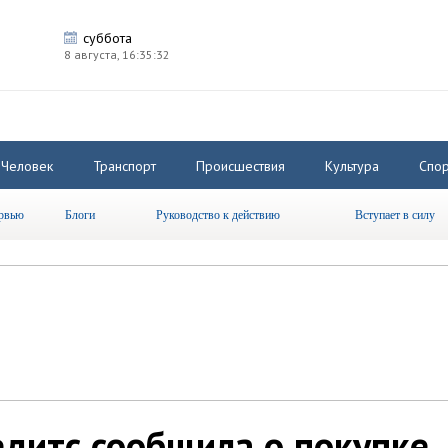
суббота
8 августа,
16:35:33
Человек
Транспорт
Происшествия
Культура
Спор
рвью
Блоги
Руководство к действию
Вступает в силу
дитс сообщила о покупке