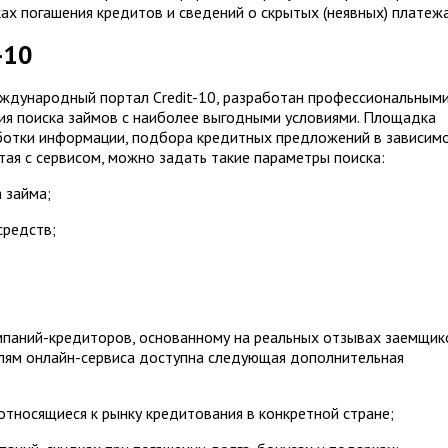
ах погашения кредитов и сведений о скрытых (неявных) платежа
-10
международный портал Credit-10, разработан профессиональным
ия поиска займов с наиболее выгодными условиями. Площадка
аботки информации, подбора кредитных предложений в зависим
тая с сервисом, можно задать такие параметры поиска:
 займа;
средств;
мпаний-кредиторов, основанному на реальных отзывах заемщик
лям онлайн-сервиса доступна следующая дополнительная
относящиеся к рынку кредитования в конкретной стране;