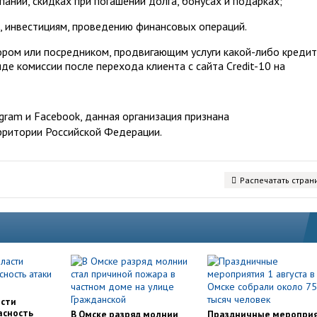
аний, скидках при погашении долга, бонусах и подарках;
, инвестициям, проведению финансовых операций.
тором или посредником, продвигающим услуги какой-либо креди
де комиссии после перехода клиента с сайта Credit-10 на
ram и Facebook, данная организация признана
рритории Российской Федерации.
Распечатать стран
асти
асность
В Омске разряд молнии
Праздничные меропри