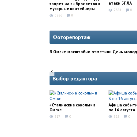
атаки БПЛА
запрет на выброс веток в
мусорные контейнеры
2824
0
3886
0
Фоторепортаж
В Омске масштабно отметили День моло
Выбор редактора
«Сталинские соколы» в
Афиша событи
Омске
по 16 августа
317
0
525
0