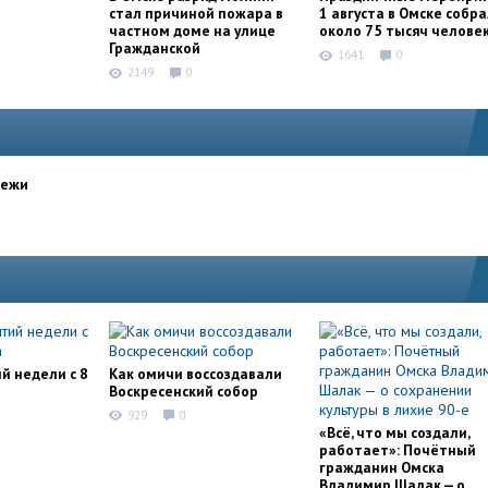
стал причиной пожара в
1 августа в Омске собр
частном доме на улице
около 75 тысяч челове
Гражданской
1641
0
2149
0
дежи
й недели с 8
Как омичи воссоздавали
Воскресенский собор
929
0
«Всё, что мы создали,
работает»: Почётный
гражданин Омска
Владимир Шалак — о