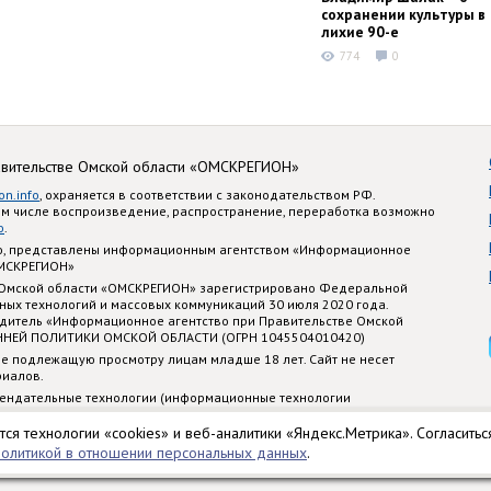
сохранении культуры в
лихие 90-е
774
0
авительстве Омской области «ОМСКРЕГИОН»
on.info
, охраняется в соответствии с законодательством РФ.
ом числе воспроизведение, распространение, переработка возможно
o
.
nfo, представлены информационным агентством «Информационное
ОМСКРЕГИОН»
 Омской области «ОМСКРЕГИОН» зарегистрировано Федеральной
ных технологий и массовых коммуникаций 30 июля 2020 года.
едитель «Информационное агентство при Правительстве Омской
ННЕЙ ПОЛИТИКИ ОМСКОЙ ОБЛАСТИ (ОГРН 1045504010420)
е подлежащую просмотру лицам младше 18 лет. Сайт не несет
риалов.
ендательные технологии (информационные технологии
стематизации и анализа сведений, относящихся к предпочтениям
 территории Российской Федерации)
тся технологии «cookies» и веб-аналитики «Яндекс.Метрика». Согласитьс
политикой в отношении персональных данных
.