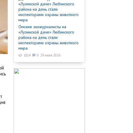
Омские экожурналисты на
«Лузинской даче» Любинского
района на день стали
инспекторами охраны животного
мира
1824
0
29 июля 2026
ой
ись
ют
дня