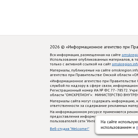
2026 © «Информационное агентство при Пр
Вся информация, размещенная на сайте
omskregi
Использование опубликованных материалов, в т
только с активной ссылкой на сайт
omskregion.inf
Материалы, публикуемые на сайте omskregion.i
агентство при Правительстве Омской области «
«Информационное агентство при Правительстве
службой по надзору в сфере связи, информацион
Регистрационный номер ИА № ФС 77 - 78572. Учр
области "ОМСКРЕГИОН"»: МИНИСТЕРСТВО ВНУТРЕ
Материалы сайта могут содержать информацию, н
ответственности за содержание рекламных мате
На информационном ресурсе применяются реком
предоставления информации на основе сбора, си
пользователей сети "Интернет", находящихся на
На сайте использую
использованием и
Веб-студия "Welcome!"