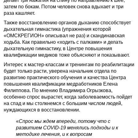
делает три нажатия на спину по направлению к шее,
затем по бокам. Потом человек снова вдыхает и три
раза кашляет.
Также восстановлению органов дыханию способствует
дыхательная гимнастика (упражнения которой
«ОМСКРЕГИОН» описывал не раз) и скандинавская
ходьба. Как правильно «ходить с палками» и делать
дыхательную гимнастику, в Центре повышения
квалификации медиков тоже объясняют и показывают.
Интерес к мастер-классам и тренингам по реабилитации
будет только расти, уверена начальник отдела по
развитию практического обучения и качества Центра
повышения квалификации медработников Елена
Филиппова. По мнению Владимира Огрызкова,
особенно спрос вырастет, когда заболеваемость пойдет
на спад и мы столкнемся с большим числом людей,
нуждающихся в восстановлении.
«
Спрос мы ждем впереди, потому что с
развитием COVID-19 менялись подходы и к
методике лечения, и к вопросам