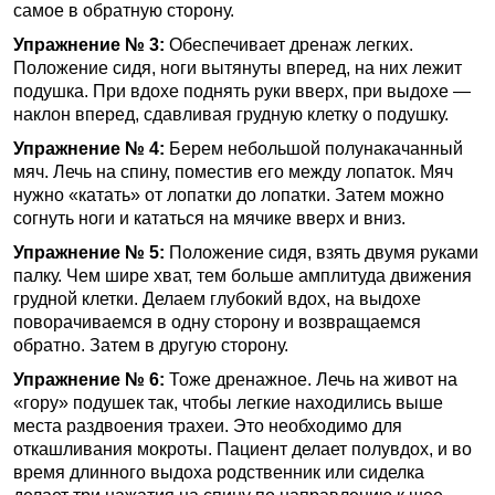
самое в обратную сторону.
Упражнение № 3:
Обеспечивает дренаж легких.
Положение сидя, ноги вытянуты вперед, на них лежит
подушка. При вдохе поднять руки вверх, при выдохе —
наклон вперед, сдавливая грудную клетку о подушку.
Упражнение № 4:
Берем небольшой полунакачанный
мяч. Лечь на спину, поместив его между лопаток. Мяч
нужно «катать» от лопатки до лопатки. Затем можно
согнуть ноги и кататься на мячике вверх и вниз.
Упражнение № 5:
Положение сидя, взять двумя руками
палку. Чем шире хват, тем больше амплитуда движения
грудной клетки. Делаем глубокий вдох, на выдохе
поворачиваемся в одну сторону и возвращаемся
обратно. Затем в другую сторону.
Упражнение № 6:
Тоже дренажное. Лечь на живот на
«гору» подушек так, чтобы легкие находились выше
места раздвоения трахеи. Это необходимо для
откашливания мокроты. Пациент делает полувдох, и во
время длинного выдоха родственник или сиделка