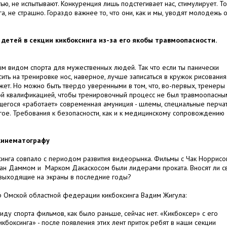
ю, не испытывают. Конкуренция лишь подстегивает нас, стимулирует. То
га, не страшно. Гораздо важнее то, что они, как и мы, уводят молодежь о
 детей в секции кикбоксинга из-за его якобы травмоопасности.
тным видом спорта для мужественных людей. Так что если ты панически
сить на тренировке нос, наверное, лучше записаться в кружок рисования
жет. Но можно быть твердо уверенными в том, что, во-первых, тренеры
ой квалификацией, чтобы тренировочный процесс не был травмоопасны
щегося «работает» современная амуниция - шлемы, специальные перча
угое. Требования к безопасности, как и к медицинскому сопровождению
 кинематографу
синга совпало с периодом развития видеорынка. Фильмы с Чак Норрисо
н Даммом и Марком Дакаскосом были лидерами проката. Вносят ли с
 выходящие на экраны в последние годы?
ор Омской областной федерации кикбоксинга Вадим Жигула:
ду спорта фильмов, как было раньше, сейчас нет. «Кикбоксер» с его
боксинга» - после появления этих лент приток ребят в наши секции