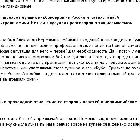
 говорить о том, что все замыслы, касающиеся «Кубка Ермака», полность
ине грандиозные.
тырехсот лучших кикбоксеров из России и Казахстана. А
грали омичи. Нет ли в кулуарах разговоров о так называемом
ира был Александр Березкин из Абакана, входящий в список десяти лу
обслуживает, в том числе, и профессиональные поединки бойцов самог
ейская репутация для него – первейшая необходимость. Да и потом, лу
о отношению к иногородним бойцам судейства – это то, что представит
 нам из года в год на протяжении вот уже десяти лет. Поверьте, если 
бы постоянными участниками этого турнира, а сам «Кубок Ермака» не вхо
гу в России. А вообще за десять лет проведения турнира главный троф
з выигрывали омичи.
льно прохладное отношение со стороны властей к неолимпийским
 сегодня было бы чрезвычайно сложно. Помощь есть, в том числе и от
е вижу смысла лукавить: мы и сейчас вовсе не купаемся в финансирован