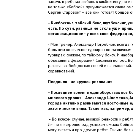
зажечь в ребятах любовь к кикбоксингу, но и п
не только «Коброй» приумножается слава омск
Сергей Старовойт – все они готовят бойцов 
- Кикбоксинг, тайский бокс, шутбоксинг, у
есть. По сути, разница не столь уж и прин
организационное - у всех свои федерации
- Мой тренер, Александр Погребной, всегда г
большем количестве турниров по различным в
турнирах, скажем, по тайскому боксу. И наобо
объединять федерации? Сложный вопрос. Во 
различных бойцовских стилей и направлений.
соревнований.
Поединок - не кружок
рисования
- Последнее время в единоборствах все 
мирового уровня - Александр Шлеменко, А
городе активно развиваются восточные е
экзотические виды. Такие, как, например,
– Во всяком случае, никакой ревности к ребя
Лично я искренне рад успехам омских бойцо
могу сказать и про других ребят. Так что бо