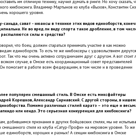
оставить им отличную технику, научил думать в ринге. Но хочу сказать, ч
ого кикбоксинга. Владимир Мартынов из клуба «Вызов», Константин Сиз
очень хорошего уровня.
шу-саньда, сават - нюансы в технике этих видов единоборств, конеч
ципиальна. Не во вред ли виду спорта такое дробление, в том числ
, распыляются силы и средства?
оворил, что боец должен стараться принимать участие в как можно
идам единоборств. То есть те же кикбоксеры с удовольствием дерутся
рот. Так что мы очень активно сотрудничаем друг с другом. А вот стоит 
всяком случае, в Омске есть координационный совет представителей
 Он помогает в работе всем федерациям, в том числе и в проведении
более популярен смешанный стиль. В Омске есть миксфайтеры
ндрей Корешков, Александр Сарнавский. С другой стороны, в нашем
диноборства. Помимо различных стилей каратэ – это еще и весьм
 хапкидо или кендо. Это серьезная конкуренция для кикбоксинга?
там, добившимся признания в других бойцовских стилях, мы не испытыв
в смешанного стиля из клуба «Сатур-Профи» на мировом уровне. То же
льше единоборств, хороших и разных! А секции кикбоксинга в Омске