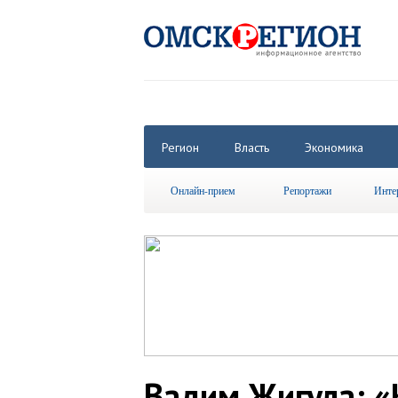
Регион
Власть
Экономика
Онлайн-прием
Репортажи
Инте
Вадим Жигула: «