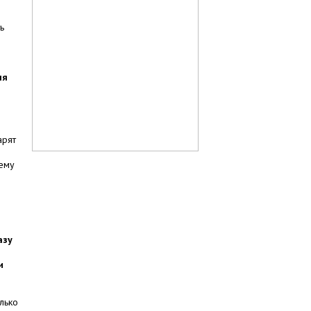
ь
ля
арят
лему
азу
и
лько