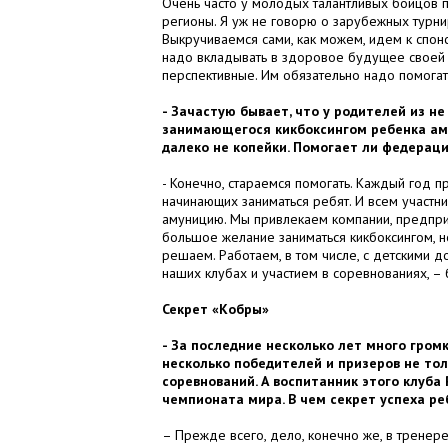
Очень часто у молодых талантливых бойцов п
регионы. Я уж не говорю о зарубежных турнир
Выкручиваемся сами, как можем, идем к спонсо
надо вкладывать в здоровое будущее своей 
перспективные. Им обязательно надо помогат
- Зачастую бывает, что у родителей из н
занимающегося кикбоксингом ребенка аму
далеко не копейки. Помогает ли федерац
- Конечно, стараемся помогать. Каждый год 
начинающих заниматься ребят. И всем участн
амуницию. Мы привлекаем компании, предприят
большое желание заниматься кикбоксингом, н
решаем. Работаем, в том числе, с детскими д
наших клубах и участием в соревнованиях, – 
Секрет «Кобры»
- За последние несколько лет много громк
несколько победителей и призеров не то
соревнований. А воспитанник этого клуб
чемпионата мира. В чем секрет успеха ре
– Прежде всего, дело, конечно же, в тренер