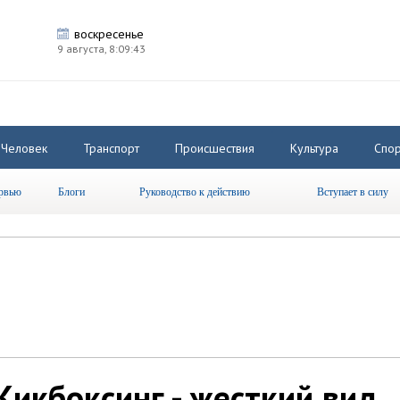
воскресенье
9 августа,
8:09:44
Человек
Транспорт
Происшествия
Культура
Спор
рвью
Блоги
Руководство к действию
Вступает в силу
Кикбоксинг - жесткий вид