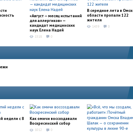
асти
В середине лета в Омск
асность
области пропали 122
«Август — месяц испытаний
жителя
для аллергиков» —
кандидат медицинских
1439
0
наук Елена Надей
1518
0
дежи
й недели с 8
Как омичи воссоздавали
Воскресенский собор
1012
0