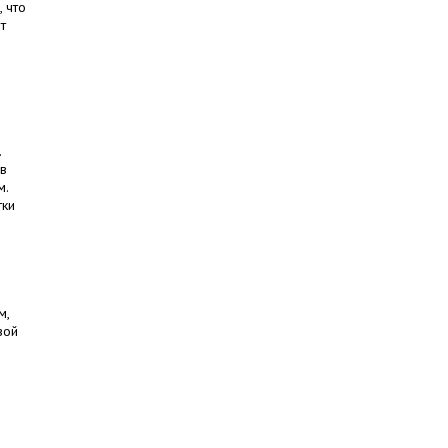
, что
т
.
 в
м.
тки
м,
вой