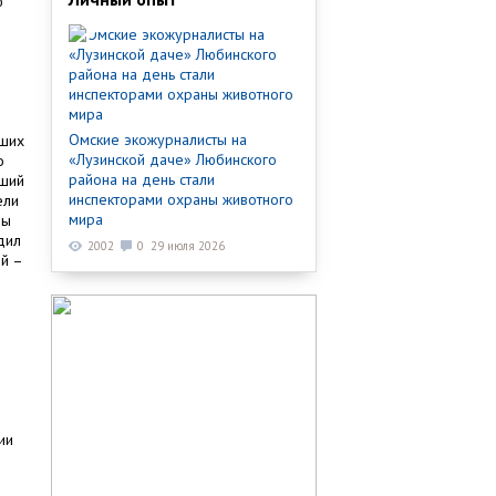
ю
Омские экожурналисты на
чших
«Лузинской даче» Любинского
о
района на день стали
чший
инспекторами охраны животного
ели
мира
бы
дил
2002
0
29 июля 2026
ей –
ии