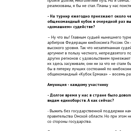
пройти долгий, многолетний путь. Но и сейчас
реализованы, я бы не стал. Планы у нас поист
- На турнир ежегодно приезжают около че
общекомандный кубок в очередной раз выи
«домашнем» судействе?
– Ну что вы! Главным судьей нынешнего турн
арбитров Федерации кикбоксинга России. Он 
высокого уровня. Так что незапятнанная суд
аргумент в пользу честного, непредвзятого п
других регионов с удовольствием приезжают к
их здесь засуживали, они ни за что не стали 
бы в пятерку лучших состязаний по кикбоксин
общекомандный «Кубок Ермака» – восемь ра
Амуниция - каждому участнику
- Долгое время у нас в стране было дово
видам единоборств. А как сейчас?
- Выжить без государственной поддержки нам
правительства Омской области. Но при этом н
со стороны государства.