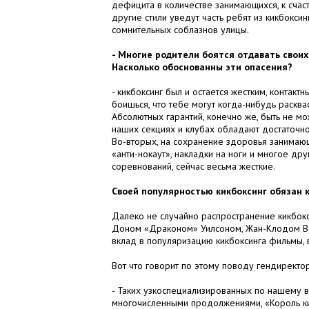
дефицита в количестве занимающихся, к счасть
другие стили уведут часть ребят из кикбоксин
сомнительных соблазнов улицы.
- Многие родители боятся отдавать своих
Насколько обоснованны эти опасения?
- кикбоксинг был и остается жестким, контак
боишься, что тебе могут когда-нибудь расква
Абсолютных гарантий, конечно же, быть не мо
наших секциях и клубах обладают достаточн
Во-вторых, на сохранение здоровья занимаю
«анти-нокаут», накладки на ноги и многое др
соревнований, сейчас весьма жесткие.
Своей популярностью кикбоксинг обязан
Далеко не случайно распространение кикбок
Доном «Драконом» Уилсоном, Жан-Клодом Ва
вклад в популяризацию кикбоксинга фильмы,
Вот что говорит по этому поводу гендирект
- Таких узкоспециализированных по нашему ви
многочисленными продолжениями, «Король кик