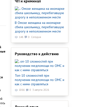
ЧП и криминал
В Омске женщина на иномарке
сбила школьницу, перебегавшую
дорогу в неположенном месте
148
0
Сегодня
й
ьные
Руководство к действию
Топ-10 сложностей при
ся
получении медпомощи по ОМС и
как с ними справляться
и
1066
0
3 августа 2026
ей
лось
Личный опыт