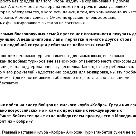
росто нет средств для того, чтобы ездить на соревнования в другие
ах. А о каком росте мастерства может идти речь в таких условиях?
рам, убеждаем тех, у кого есть деньги, в том, что хоть какую-то их част
страны. А ребята сейчас в Омске подрастают очень хорошие,
ь с финансированием выездов на состязания.
е самых благополучных семей просто нет возможности покупать д
ницию. А ведь шингарды, лапы, перчатки и многое другое стоят
ия в подобной ситуации ребятам из небогатых семей?
проводим несколько турниров именно для самых юных, еще только
икам подобных турниров вне зависимости от занятого места спонсоры д
ия, и эта поддержка очень существенна. Так что, если у ребенка есть
о у его родителей недостаточно средств для экипировки, мы эту проб
омами. Для их воспитанников абсолютно все, что связано с занятиями в
бесплатно.
их побед на счету бойцов из омского клуба «Кобра». Среди них ср
лько всероссийских, но и самых престижных международных
а Ринат Бейсекеев даже стал победителем прошедшего в Македони
бят из «Кобры»?
е. Главный наставник клуба «Кобра» Амирхан Нурмаганбетов сумел не то