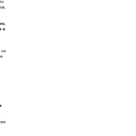
то
ов,
но,
е и
 на
ли
а
аем.