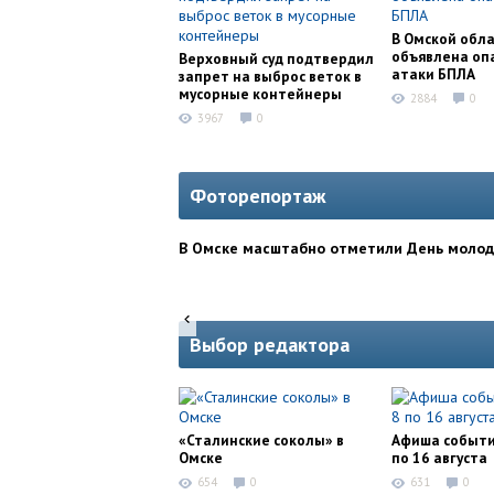
В Омской обл
объявлена оп
Верховный суд подтвердил
атаки БПЛА
запрет на выброс веток в
мусорные контейнеры
2884
0
3967
0
Фоторепортаж
В Омске масштабно отметили День моло
Выбор редактора
«Сталинские соколы» в
Афиша событи
Омске
по 16 августа
654
0
631
0