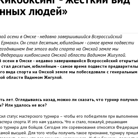
енных людей»
й осени в Омске - недавно завершившийся Всероссийский
Ермака». Он стал десятым, юбилейным - самое время подвести
сегодняшнем дне этого вида спорта на Омской земле мы
 Федерации кикбоксинга Омской области Вадимом Жигулой.
й осени в Омске - недавно завершившийся Всероссийский открыты
Он стал десятым, юбилейным - самое время подвести предварител
ого вида спорта на Омской земле мы побеседовали с генеральным
кой области Вадимом
Ж
игулой.
ть лет. Оглядываясь назад, можно ли сказать, что турнир получил
ы? Или удалось не все?
сил статус мастерского турнира – чтобы его победители при выполнени
тера спорта. И это нам удалось. Что и стало, пожалуй, решающим
го турнира для бойцов. Сегодня эти соревнования относятся Федераци
к самой высшей. Для того чтобы получить такое признание, турниру приш