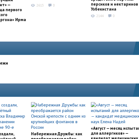
персиков и нектаринов 
нт» —
2613
0
Узбекистана
ца первого
кого
2144
0
оргона» Ирма
дежи
«Август — месяц испыта
для аллергиков» —
оздали,
Набережная Дружбы: как
кандидат медицинских
очётный
преображается район