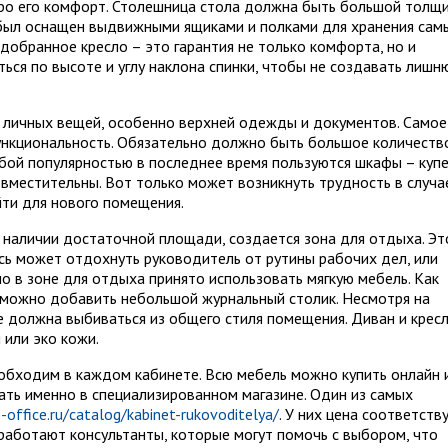
про его комфорт. Столешница стола должна быть большой толщ
 был оснащен выдвижными ящиками и полками для хранения сам
добранное кресло – это гарантия не только комфорта, но и
ься по высоте и углу наклона спинки, чтобы не создавать лиш
личных вещей, особенно верхней одежды и документов. Самое
ункциональность. Обязательно должно быть большое количеств
бой популярностью в последнее время пользуются шкафы – купе
вместительны. Вот только может возникнуть трудность в случа
ти для нового помещения.
и наличии достаточной площади, создается зона для отдыха. Эт
сь может отдохнуть руководитель от рутины рабочих дел, или
о в зоне для отдыха принято использовать мягкую мебель. Как
же можно добавить небольшой журнальный столик. Несмотря на
е должна выбиваться из общего стиля помещения. Диван и крес
 или эко кожи.
обходим в каждом кабинете. Всю мебель можно купить онлайн 
ать именно в специализированном магазине. Один из самых
e-office.ru/catalog/kabinet-rukovoditelya/
. У них цена соответств
 работают консультанты, которые могут помочь с выбором, что