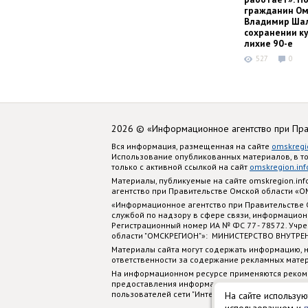
гражданин Ом
Владимир Шал
сохранении ку
лихие 90-е
527
0
2026 © «Информационное агентство при Пр
Вся информация, размещенная на сайте
omskregi
Использование опубликованных материалов, в т
только с активной ссылкой на сайт
omskregion.inf
Материалы, публикуемые на сайте omskregion.i
агентство при Правительстве Омской области «
«Информационное агентство при Правительстве
службой по надзору в сфере связи, информацион
Регистрационный номер ИА № ФС 77 - 78572. Учр
области "ОМСКРЕГИОН"»: МИНИСТЕРСТВО ВНУТРЕ
Материалы сайта могут содержать информацию, н
ответственности за содержание рекламных мате
На информационном ресурсе применяются реком
предоставления информации на основе сбора, си
пользователей сети "Интернет", находящихся на
На сайте использую