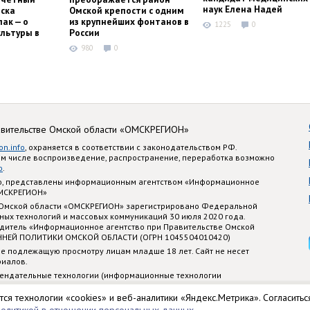
наук Елена Надей
ска
Омской крепости с одним
ак — о
из крупнейших фонтанов в
1225
0
льтуры в
России
980
0
авительстве Омской области «ОМСКРЕГИОН»
on.info
, охраняется в соответствии с законодательством РФ.
ом числе воспроизведение, распространение, переработка возможно
o
.
nfo, представлены информационным агентством «Информационное
ОМСКРЕГИОН»
 Омской области «ОМСКРЕГИОН» зарегистрировано Федеральной
ных технологий и массовых коммуникаций 30 июля 2020 года.
едитель «Информационное агентство при Правительстве Омской
ННЕЙ ПОЛИТИКИ ОМСКОЙ ОБЛАСТИ (ОГРН 1045504010420)
е подлежащую просмотру лицам младше 18 лет. Сайт не несет
риалов.
ендательные технологии (информационные технологии
стематизации и анализа сведений, относящихся к предпочтениям
 территории Российской Федерации)
тся технологии «cookies» и веб-аналитики «Яндекс.Метрика». Согласитьс