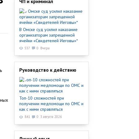
ЧП и криминал
В Омске суд усилил наказание
организаторам запрещенной
ячейки «Свидетелей Иеговы»*
537
0
Вчера
Руководство к действию
ь
Топ-10 сложностей при
ьных
получении медпомощи по ОМС и
как с ними справляться
841
0
3 августа 2026
Личный опыт