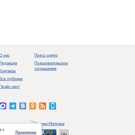
О нас
Пресс-центр
Редакция
Пользовательское
соглашение
Контакты
Все рубрики
Прайс-лист
я с
Принимаю
18+