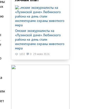
ины
ых
нюю
Омские экожурналисты на
о
«Лузинской даче» Любинского
.
района на день стали
инспекторами охраны животного
е
мира
1632
0
29 июля 2026
о
ла
или
ует