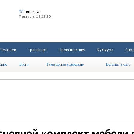
пятница
7 августа,
18:22:21
Человек
Транспорт
Происшествия
Культура
Спор
рвью
Блоги
Руководство к действию
Вступает в силу
сновной комплект мебели 