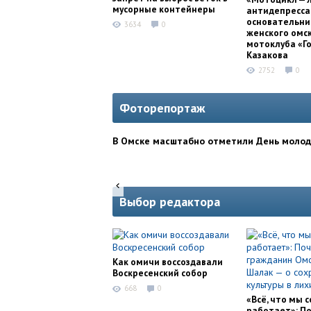
мусорные контейнеры
антидепресса
основательни
3634
0
женского омс
мотоклуба «Г
Казакова
2752
0
Фоторепортаж
В Омске масштабно отметили День моло
Выбор редактора
Как омичи воссоздавали
Воскресенский собор
668
0
«Всё, что мы с
работает»: П