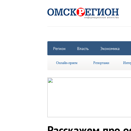
Регион
Власть
Экономика
Онлайн-прием
Репортажи
Инте
Расскажем про о