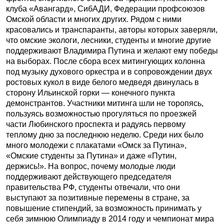
клуба «Авангард», СибАДИ, Федерации профсоюзов
Омской области и многих других. Рядом с ними
красовались и транспаранты, авторы которых заверяли,
что омские экологи, лесники, студенты и многие другие
поддерживают Владимира Путина и желают ему победы
на выборах. После сбора всех митингующих колонна
под музыку духового оркестра и в сопровождении двух
ростовых кукол в виде белого медведя двинулась в
сторону Ильинской горки — конечного пункта
демонстрантов. Участники митинга шли не торопясь,
пользуясь возможностью прогуляться по проезжей
части Любинского проспекта и радуясь первому
теплому дню за последнюю неделю. Среди них было
много молодежи с плакатами «Омск за Путина»,
«Омские студенты за Путина» и даже «Путин,
держись!». На вопрос, почему молодые люди
поддерживают действующего председателя
правительства РФ, студенты отвечали, что они
выступают за позитивные перемены в стране, за
повышение стипендий, за возможность принимать у
себя зимнюю Олимпиаду в 2014 году и чемпионат мира