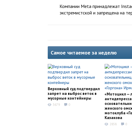
Компании Meta принадлежат Instag
экстремистской и запрещена на те
Самое читаемое за неделю
Верховный суд подтвердил
запрет на выброс веток в
«Мотоцикл — 
мусорные контейнеры
антидепресса
основательни
3679
0
женского омс
мотоклуба «Г
Казакова
2858
0