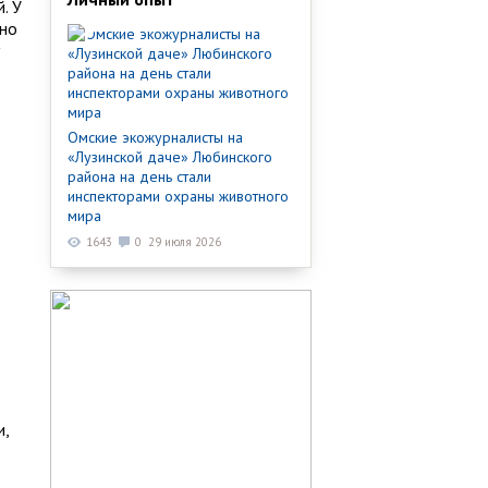
. У
жно
в
Омские экожурналисты на
«Лузинской даче» Любинского
района на день стали
инспекторами охраны животного
мира
1643
0
29 июля 2026
и,