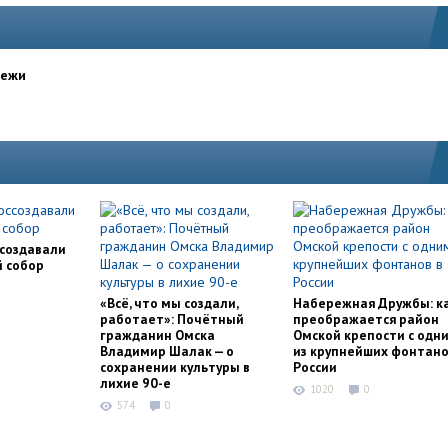
дежи
ссоздавали
й собор
«Всё, что мы создали,
Набережная Дружбы: к
работает»: Почётный
преображается район
гражданин Омска
Омской крепости с одн
Владимир Шалак — о
из крупнейших фонтано
сохранении культуры в
России
лихие 90-е
1020
0
574
0