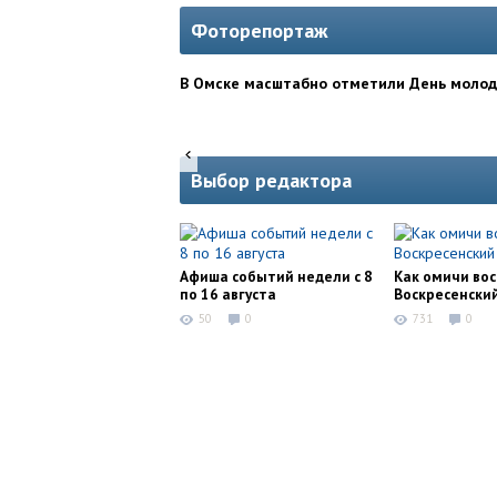
Фоторепортаж
В Омске масштабно отметили День моло
Выбор редактора
Афиша событий недели с 8
Как омичи во
по 16 августа
Воскресенски
50
0
731
0