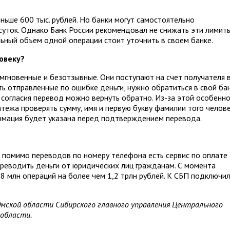
ьше 600 тыс. рублей. Но банки могут самостоятельно
 суток. Однако Банк России рекомендовал не снижать эти лимит
льный объем одной операции стоит уточнить в своем банке.
ловеку?
гновенные и безотзывные. Они поступают на счет получателя 
ть отправленные по ошибке деньги, нужно обратиться в свой бан
о согласия перевод можно вернуть обратно. Из-за этой особенн
ежа проверять сумму, имя и первую букву фамилии того челове
рмация будет указана перед подтверждением перевода.
 помимо переводов по номеру телефона есть сервис по оплате
ереводить деньги от юридических лиц гражданам. С момента
8 млн операций на более чем 1,2 трлн рублей. К СБП подключи
мской области Сибирского главного управления Центрального
области.