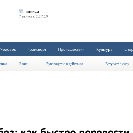
пятница
7 августа,
2:27:20
Человек
Транспорт
Происшествия
Культура
Спор
рвью
Блоги
Руководство к действию
Вступает в силу
ез: как быстро перевести