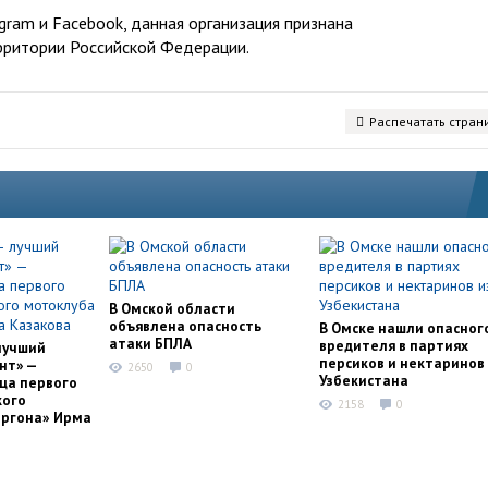
ram и Facebook, данная организация признана
рритории Российской Федерации.
Распечатать стран
В Омской области
объявлена опасность
В Омске нашли опасног
атаки БПЛА
вредителя в партиях
лучший
персиков и нектаринов 
нт» —
2650
0
Узбекистана
ца первого
кого
2158
0
оргона» Ирма