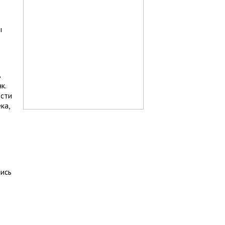
ы
в
к.
ости
ка,
лись