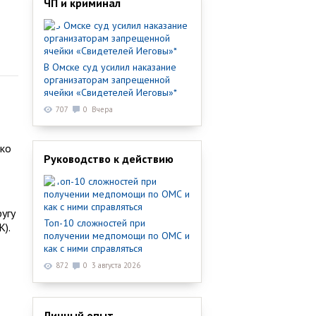
ЧП и криминал
В Омске суд усилил наказание
организаторам запрещенной
ячейки «Свидетелей Иеговы»*
707
0
Вчера
ько
Руководство к действию
угу
Топ-10 сложностей при
).
получении медпомощи по ОМС и
как с ними справляться
872
0
3 августа 2026
Личный опыт